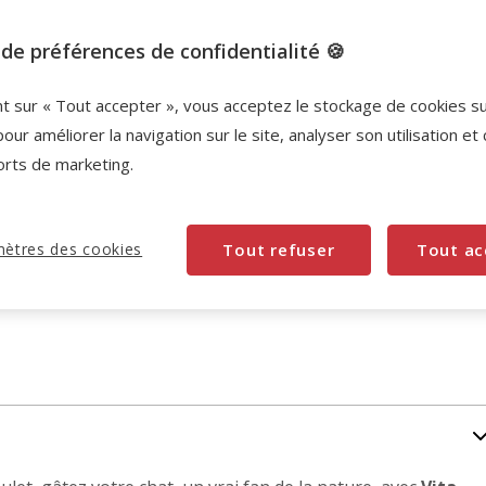
Promotion disponible
de préférences de confidentialité 🍪
-10% sur votre première commande* avec votre
nt sur « Tout accepter », vous acceptez le stockage de cookies s
Carte Animalis. Offre non cumulable aux autres
pour améliorer la navigation sur le site, analyser son utilisation et
promotions en cours.
Voir conditions
orts de marketing.
Code:
WELCOME10
Copier
ètres des cookies
Tout refuser
Tout ac