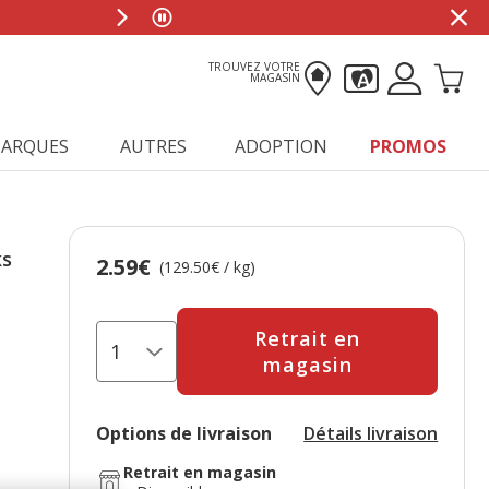
TROUVEZ VOTRE
MAGASIN
ARQUES
AUTRES
ADOPTION
PROMOS
ks
2.59€
Prix 2.59€, 129.50 EUR par kg
(129.50€ / kg)
Retrait en
magasin
Options de livraison
Détails livraison
Retrait en magasin