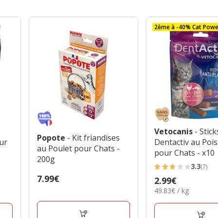
2ème à -40% Cat Powe
Vetocanis
- Stick
Popote
- Kit friandises
ur
Dentactiv au Poi
au Poulet pour Chats -
pour Chats - x10
200g
3.3
(7)
3.3
Prix
7.99€
Prix
2.99€
étoiles
7.99€
49.83€
49.83€ / kg
2.99€
avec
par
7
Kg