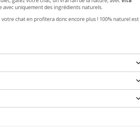
et, gâtez votre chat, un vrai fan de la nature, avec
Vita
nde avec uniquement des ingrédients naturels.
votre chat en profitera donc encore plus ! 100% naturel est