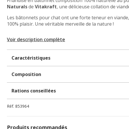
Friandise en batonnet composition 100% naturelle au poul
Naturals
de
Vitakraft
, une délicieuse collation de via
Les bâtonnets pour chat ont une forte teneur en viande, 
100% plaisir. Une véritable merveille de la nature !
Voir description complète
Caractéristiques
Composition
Rations conseillées
Réf.
853964
Produits recommandés