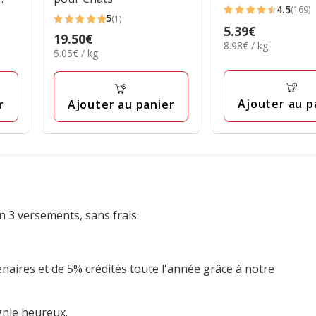
4.5
(169)
4.5
5
(1)
5
Prix
5.39€
étoiles
Prix
19.50€
étoiles
8.98€
8.98€ / kg
5.39€
avec
5.05€
5.05€ / kg
19.50€
par
avec
par
169
Kg
1
Kg
avis
avis
Ajouter au p
r
Ajouter au panier
n 3 versements, sans frais.
enaires et de 5% crédités toute l'année grâce à notre
gnie heureux.