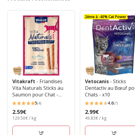
2ème à -40% Cat Power
Vitakraft
- Friandises
Vetocanis
- Sticks
Vita Naturals Sticks au
Dentactiv au Bœuf po
Saumon pour Chat -
Chats - x10
4x5g
5
4.6
(4)
(7)
5
4.6
Prix
2.59€
Prix
2.99€
étoiles
étoiles
129.50€
49.83€
129.50€ / kg
49.83€ / kg
2.59€
2.99€
avec
avec
par
par
4
7
Kg
Kg