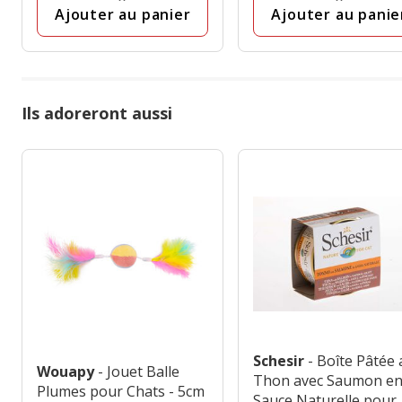
avis
avis
Ajouter au panier
Ajouter au panie
Ils adoreront aussi
Schesir
- Boîte Pâtée
Wouapy
- Jouet Balle
Thon avec Saumon e
Plumes pour Chats - 5cm
Sauce Naturelle pour