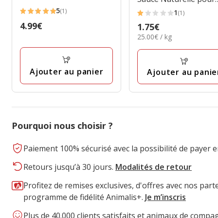
Chat - 70g
5
(1)
1
(1)
5
1
Prix
4.99€
Prix
1.75€
étoiles
étoiles
4.99€
25.00€
25.00€ / kg
1.75€
avec
avec
par
1
1
Kg
avis
avis
Ajouter au panier
Ajouter au panie
Pourquoi nous choisir ?
Paiement 100% sécurisé avec la possibilité de payer e
Retours jusqu’à 30 jours.
Modalités de retour
Profitez de remises exclusives, d'offres avec nos part
programme de fidélité Animalis+.
Je m’inscris
Plus de 40.000 clients satisfaits et animaux de compa