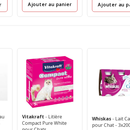
avis
Ajouter au panier
r
Ajouter au p
 au
Vitakraft
- Litière
Whiskas
- Lait C
n
Compact Pure White
pour Chat - 3x20
pour Chats