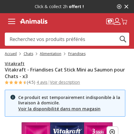
2
Click & collect 2h
offert !
de
2,
message,
Accueil
Chats
Alimentation
Friandises
Vitakraft
Vitakraft - Friandises Cat Stick Mini au Saumon pour
Chats - x3
(4.5)
4 avis
|
Voir description
Ce produit est temporairement indisponible à la
livraison à domicile.
Voir la disponibilité dans mon magasin