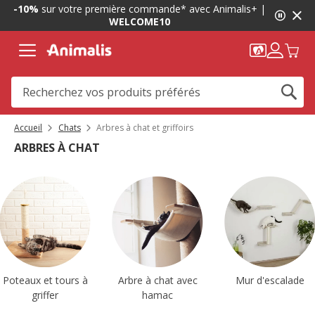
1
-10%
sur votre première commande* avec Animalis+ |
de
WELCOME10
2,
message,
Accueil
Chats
Arbres à chat et griffoirs
ARBRES À CHAT
Poteaux et tours à
Arbre à chat avec
Mur d'escalade
griffer
hamac