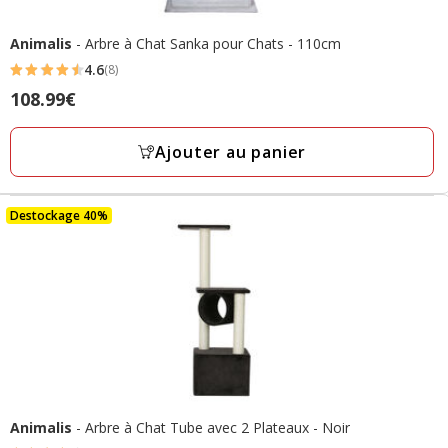
Animalis
- Arbre à Chat Sanka pour Chats - 110cm
4.6
(8)
4.6
Prix
108.99€
étoiles
108.99€
avec
Ajouter au panier
8
avis
Destockage 40%
Animalis
- Arbre à Chat Tube avec 2 Plateaux - Noir