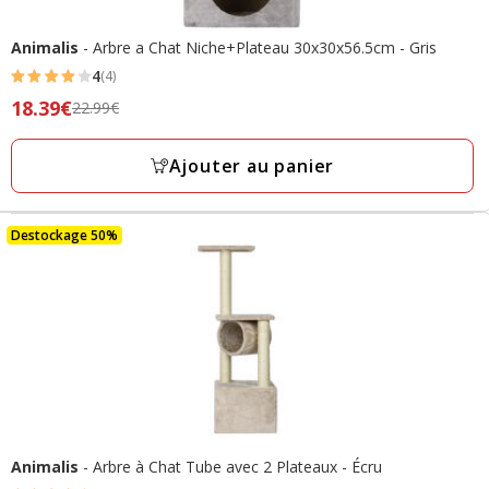
Animalis
- Arbre a Chat Niche+Plateau 30x30x56.5cm - Gris
4
(4)
4
Prix
18.39€
22.99€
étoiles
précédent
avec
22.99€,
Ajouter au panier
4
prix
avis
final
18.39€
Destockage 50%
Animalis
- Arbre à Chat Tube avec 2 Plateaux - Écru