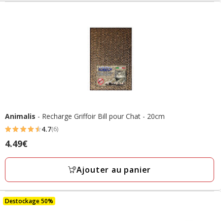
final
34.99€
Animalis
- Recharge Griffoir Bill pour Chat - 20cm
4.7
(6)
4.7
Prix
4.49€
étoiles
4.49€
avec
Ajouter au panier
6
avis
Destockage 50%