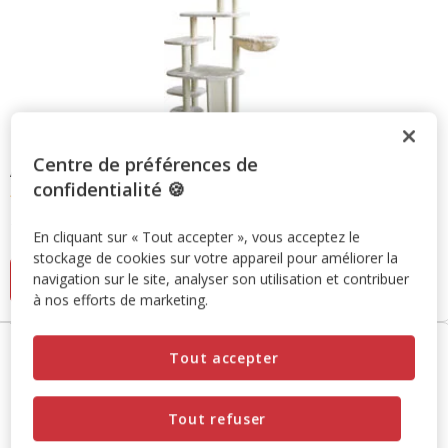
Centre de préférences de
Animalis
- Arbre à Chat XL Karla - 165 cm
confidentialité 🍪
4.8
(9)
4.8
Prix
168.99€
étoiles
En cliquant sur « Tout accepter », vous acceptez le
168.99€
avec
stockage de cookies sur votre appareil pour améliorer la
Ajouter au panier
9
navigation sur le site, analyser son utilisation et contribuer
à nos efforts de marketing.
avis
Tout accepter
Tout refuser