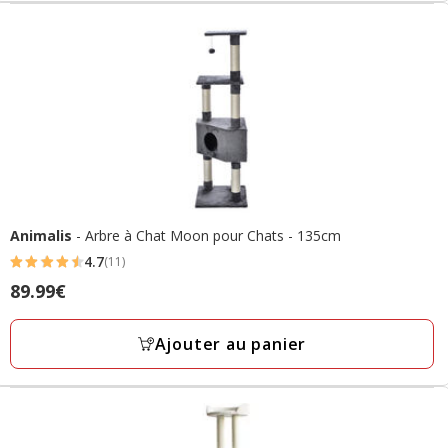
Animalis
- Arbre à Chat Moon pour Chats - 135cm
4.7
(11)
4.7
Prix
89.99€
étoiles
89.99€
avec
Ajouter au panier
11
avis