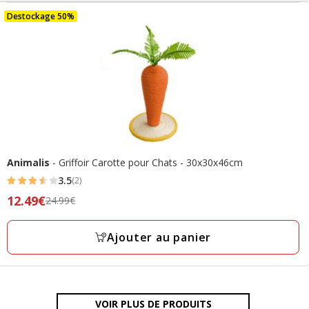
Destockage 50%
Animalis
- Griffoir Carotte pour Chats - 30x30x46cm
3.5
(2)
3.5
Prix
12.49€
24.99€
étoiles
précédent
avec
24.99€,
Ajouter au panier
2
prix
avis
final
12.49€
VOIR PLUS DE PRODUITS