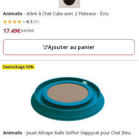
Animalis
- Arbre à Chat Cube avec 2 Plateaux - Écru
4.1
(47)
4.1
Prix
17.49€
34.99€
étoiles
précédent
avec
34.99€,
Ajouter au panier
47
prix
avis
final
17.49€
Destockage 50%
Animalis
- Jouet Attrape Balle Griffoir Happycat pour Chat Bleu