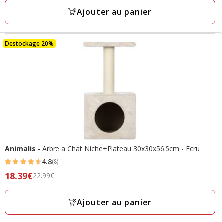
avec
14.99€,
Ajouter au panier
13
prix
avis
final
7.49€
Destockage 20%
Animalis
- Arbre a Chat Niche+Plateau 30x30x56.5cm - Ecru
4.8
(8)
4.8
Prix
18.39€
22.99€
étoiles
précédent
avec
22.99€,
Ajouter au panier
8
prix
avis