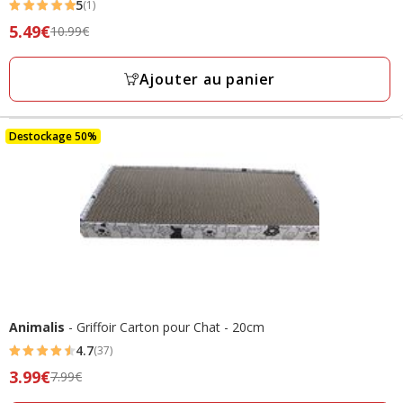
5
(1)
5
Prix
5.49€
10.99€
étoiles
précédent
avec
10.99€,
Ajouter au panier
1
prix
avis
final
5.49€
Destockage 50%
Animalis
- Griffoir Carton pour Chat - 20cm
4.7
(37)
4.7
Prix
3.99€
7.99€
étoiles
précédent