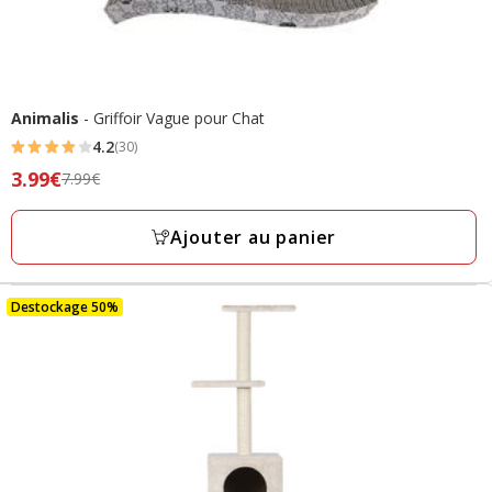
Animalis
- Griffoir Vague pour Chat
4.2
(30)
4.2
Prix
3.99€
7.99€
étoiles
précédent
avec
7.99€,
Ajouter au panier
30
prix
avis
final
3.99€
Destockage 50%