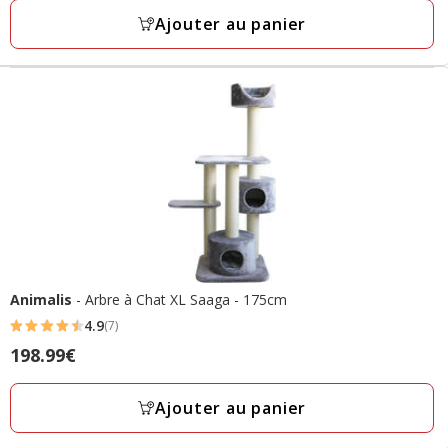
avec
Ajouter au panier
12
avis
Animalis
- Arbre à Chat XL Saaga - 175cm
4.9
(7)
4.9
Prix
198.99€
étoiles
198.99€
avec
Ajouter au panier
7
avis