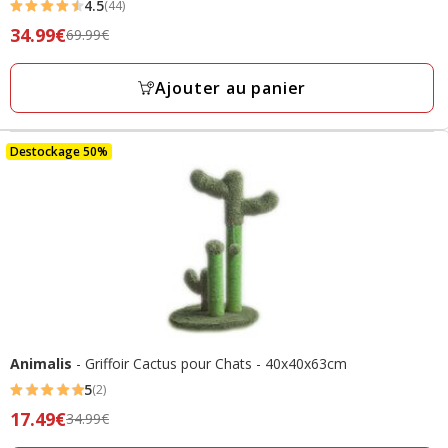
4.5
(44)
4.5
Prix
34.99€
69.99€
étoiles
précédent
avec
69.99€,
Ajouter au panier
44
prix
avis
final
34.99€
Destockage 50%
Animalis
- Griffoir Cactus pour Chats - 40x40x63cm
5
(2)
5
Prix
17.49€
34.99€
étoiles
précédent