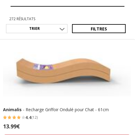
272 RÉSULTATS
FILTRES
Animalis
- Recharge Griffoir Ondulé pour Chat - 61cm
4.4
(12)
4.4
Prix
13.99€
étoiles
13.99€