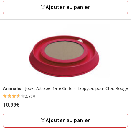
avec
7.99€,
Ajouter au panier
37
prix
avis
final
3.99€
Animalis
- Jouet Attrape Balle Griffoir Happycat pour Chat Rouge
3.7
(3)
3.7
Prix
10.99€
étoiles
10.99€
avec
Ajouter au panier
3
avis