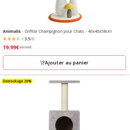
Animalis
- Griffoir Champignon pour Chats - 40x40x58cm
3.5
(6)
3.5
Prix
19.99€
39.99€
étoiles
précédent
avec
39.99€,
Ajouter au panier
6
prix
avis
final
19.99€
Destockage 20%