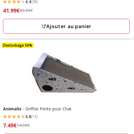
4.4
(28)
4.4
Prix
41.99€
69.99€
étoiles
précédent
avec
69.99€,
Ajouter au panier
28
prix
avis
final
41.99€
Destockage 50%
Animalis
- Griffoir Pente pour Chat
4.8
(13)
4.8
Prix
7.49€
14.99€
étoiles
précédent