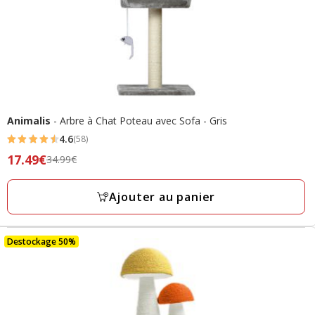
Animalis
- Arbre à Chat Poteau avec Sofa - Gris
4.6
(58)
4.6
Prix
17.49€
34.99€
étoiles
précédent
avec
34.99€,
Ajouter au panier
58
prix
avis
final
17.49€
Destockage 50%