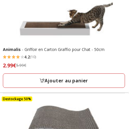
Animalis
- Griffoir en Carton Graffio pour Chat - 50cm
4.2
(10)
4.2
Prix
2.99€
5.99€
étoiles
précédent
avec
5.99€,
Ajouter au panier
10
prix
avis
final
2.99€
Destockage 50%