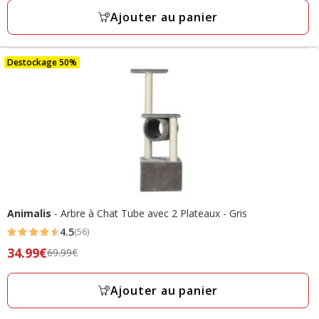
avec
34.99€,
Ajouter au panier
2
prix
avis
final
17.49€
Destockage 50%
Animalis
- Arbre à Chat Tube avec 2 Plateaux - Gris
4.5
(56)
4.5
Prix
34.99€
69.99€
étoiles
précédent
avec
69.99€,
Ajouter au panier
56
prix
avis