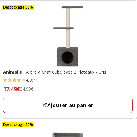
final
18.39€
Destockage 50%
Animalis
- Arbre à Chat Cube avec 2 Plateaux - Gris
4.3
(73)
4.3
Prix
17.49€
34.99€
étoiles
précédent
avec
34.99€,
Ajouter au panier
73
prix
avis
final
17.49€
Destockage 50%