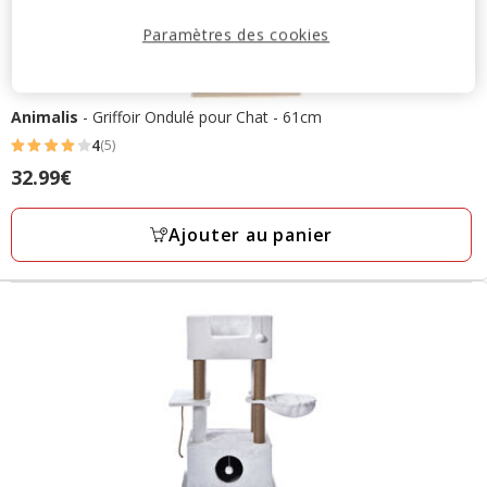
Paramètres des cookies
Animalis
- Griffoir Ondulé pour Chat - 61cm
4
(5)
4
Prix
32.99€
étoiles
32.99€
avec
Ajouter au panier
5
avis