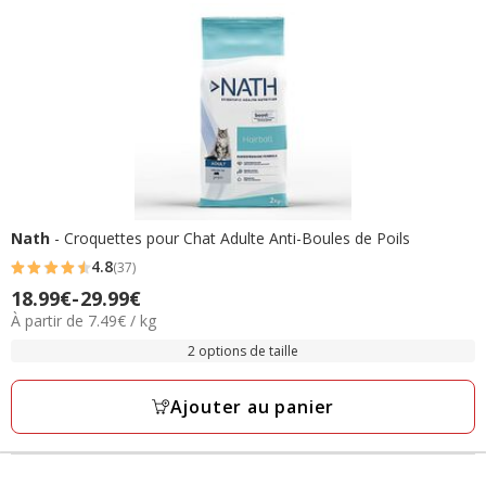
Nath
- Croquettes pour Chat Adulte Anti-Boules de Poils
4.8
(37)
4.8
Prix
18.99€
-
29.99€
étoiles
7.49€
À partir de 7.49€ / kg
de
avec
par
18.99€
2 options de taille
37
Kg
à
avis
29.99€
Ajouter au panier