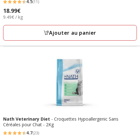
4.5
(11)
4.5
Prix
18.99€
étoiles
9.49€
9.49€ / kg
18.99€
avec
par
11
Kg
Ajouter au panier
avis
Nath Veterinary Diet
- Croquettes Hypoallergenic Sans
Céréales pour Chat - 2Kg
4.7
(23)
4.7