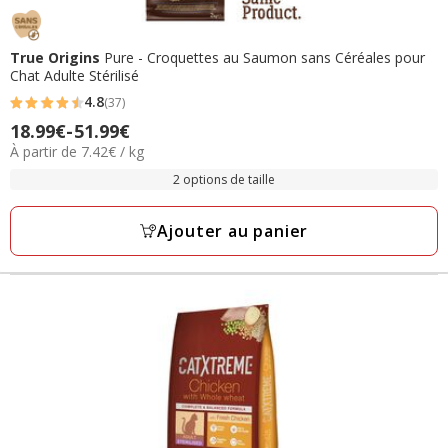
True Origins
Pure - Croquettes au Saumon sans Céréales pour
Chat Adulte Stérilisé
4.8
(37)
4.8
Prix
18.99€
-
51.99€
étoiles
7.42€
À partir de 7.42€ / kg
de
avec
par
18.99€
2 options de taille
37
Kg
à
avis
51.99€
Ajouter au panier