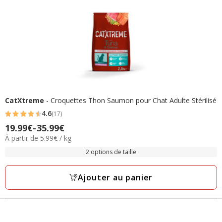
CatXtreme
- Croquettes Thon Saumon pour Chat Adulte Stérilisé
4.6
(17)
4.6
Prix
19.99€
-
35.99€
étoiles
5.99€
À partir de 5.99€ / kg
de
avec
par
19.99€
2 options de taille
17
Kg
à
avis
35.99€
Ajouter au panier