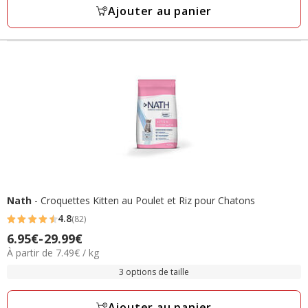
49.99€
Ajouter au panier
Nath
- Croquettes Kitten au Poulet et Riz pour Chatons
4.8
(82)
4.8
Prix
6.95€
-
29.99€
étoiles
7.49€
À partir de 7.49€ / kg
de
avec
par
6.95€
3 options de taille
82
Kg
à
avis
29.99€
Ajouter au panier