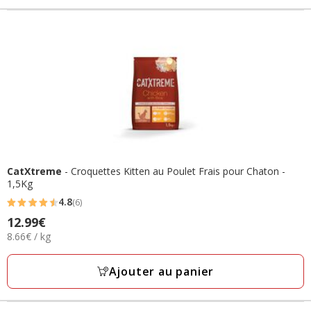
CatXtreme
- Croquettes Kitten au Poulet Frais pour Chaton -
1,5Kg
4.8
(6)
4.8
Prix
12.99€
étoiles
8.66€
8.66€ / kg
12.99€
avec
par
6
Kg
Ajouter au panier
avis