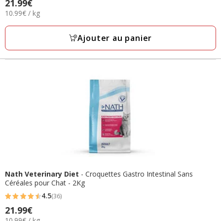
Prix
21.99€
étoiles
10.99€
10.99€ / kg
21.99€
avec
par
23
Kg
Ajouter au panier
avis
Nath Veterinary Diet
- Croquettes Gastro Intestinal Sans
Céréales pour Chat - 2Kg
4.5
(36)
4.5
Prix
21.99€
étoiles
10.99€
10.99€ / kg