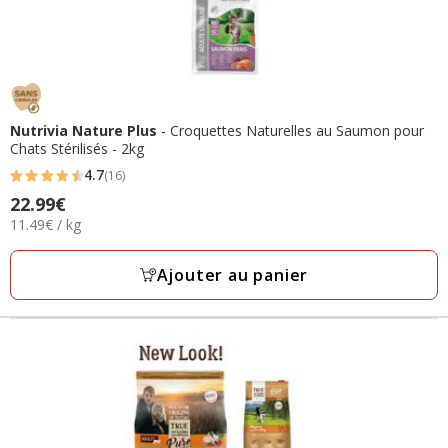
Nutrivia Nature Plus
- Croquettes Naturelles au Saumon pour
Chats Stérilisés - 2kg
4.7
(16)
4.7
Prix
22.99€
étoiles
11.49€
11.49€ / kg
22.99€
avec
par
16
Kg
Ajouter au panier
avis