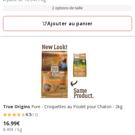
de
avec
par
21.49€
2 options de taille
106
Kg
à
avis
37.99€
Ajouter au panier
True Origins
Pure - Croquettes au Poulet pour Chaton - 2kg
4.5
(13)
4.5
Prix
16.99€
étoiles
8.49€
8.49€ / kg
16.99€
avec
par