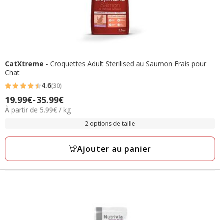
CatXtreme
- Croquettes Adult Sterilised au Saumon Frais pour
Chat
4.6
(30)
4.6
Prix
19.99€
-
35.99€
étoiles
5.99€
À partir de 5.99€ / kg
de
avec
par
19.99€
2 options de taille
30
Kg
à
avis
35.99€
Ajouter au panier