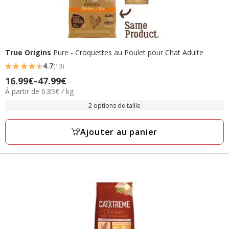
True Origins
Pure - Croquettes au Poulet pour Chat Adulte
4.7
(13)
4.7
Prix
16.99€
-
47.99€
étoiles
6.85€
À partir de 6.85€ / kg
de
avec
par
16.99€
2 options de taille
13
Kg
à
avis
47.99€
Ajouter au panier