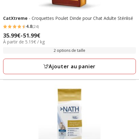
CatXtreme
- Croquettes Poulet Dinde pour Chat Adulte Stérilisé
4.8
(24)
4.8
Prix
35.99€
-
51.99€
étoiles
5.19€
À partir de 5.19€ / kg
de
avec
par
35.99€
2 options de taille
24
Kg
à
avis
51.99€
Ajouter au panier