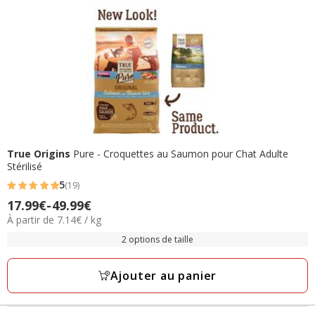
True Origins
Pure - Croquettes au Saumon pour Chat Adulte
Stérilisé
5
(19)
5
Prix
17.99€
-
49.99€
étoiles
7.14€
À partir de 7.14€ / kg
de
avec
par
17.99€
2 options de taille
19
Kg
à
avis
49.99€
Ajouter au panier