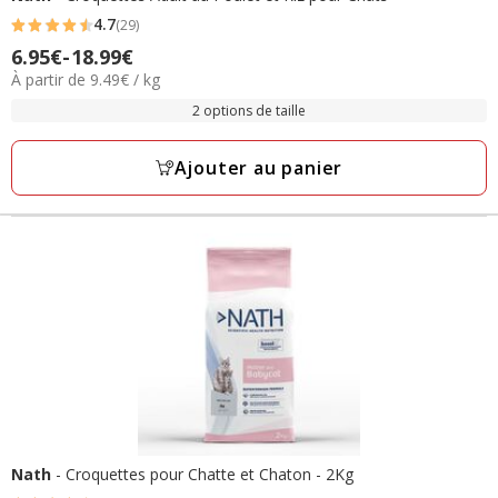
4.7
(29)
4.7
Prix
6.95€
-
18.99€
étoiles
9.49€
À partir de 9.49€ / kg
de
avec
par
6.95€
2 options de taille
29
Kg
à
avis
18.99€
Ajouter au panier
Nath
- Croquettes pour Chatte et Chaton - 2Kg