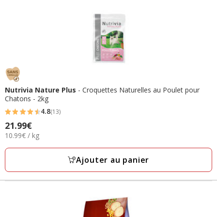
Nutrivia Nature Plus
- Croquettes Naturelles au Poulet pour
Chatons - 2kg
4.8
(13)
4.8
Prix
21.99€
étoiles
10.99€
10.99€ / kg
21.99€
avec
par
13
Kg
Ajouter au panier
avis