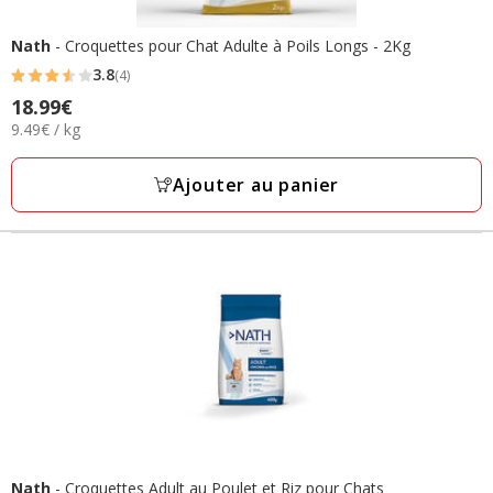
Nath
- Croquettes pour Chat Adulte à Poils Longs - 2Kg
3.8
(4)
3.8
Prix
18.99€
étoiles
9.49€
9.49€ / kg
18.99€
avec
par
4
Kg
Ajouter au panier
avis
Nath
- Croquettes Adult au Poulet et Riz pour Chats