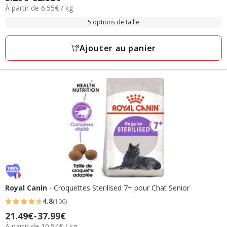
étoiles
6.55€
À partir de 6.55€ / kg
de
avec
par
5.29€
5 options de taille
563
Kg
à
avis
82.32€
Ajouter au panier
Royal Canin
- Croquettes Sterilised 7+ pour Chat Senior
4.8
(106)
4.8
Prix
21.49€
-
37.99€
étoiles
10.54€
À partir de 10.54€ / kg