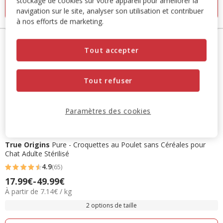
stockage de cookies sur votre appareil pour améliorer la
55.99€
Ajouter au panier
navigation sur le site, analyser son utilisation et contribuer
à nos efforts de marketing.
Tout accepter
Tout refuser
Paramètres des cookies
True Origins
Pure - Croquettes au Poulet sans Céréales pour
Chat Adulte Stérilisé
4.9
(65)
4.9
Prix
17.99€
-
49.99€
étoiles
7.14€
À partir de 7.14€ / kg
de
avec
par
17.99€
2 options de taille
65
Kg
à
avis