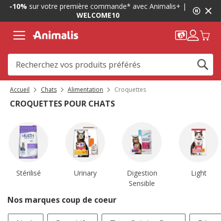
1
-10%
sur votre première commande* avec Animalis+ |
de
WELCOME10
2,
message,
Accueil
Chats
Alimentation
Croquettes
CROQUETTES POUR CHATS
Stérilisé
Urinary
Digestion
Light
Sensible
Nos marques coup de coeur