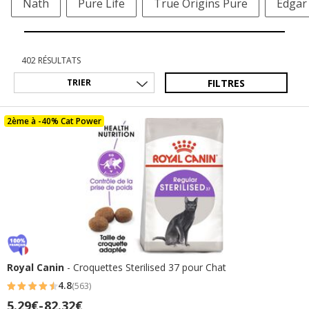
Nath
Pure Life
True Origins Pure
Edgar
402 RÉSULTATS
FILTRES
2ème à -40% Cat Power
Royal Canin
- Croquettes Sterilised 37 pour Chat
4.8
(563)
4.8
Prix
5.29€
-
82.32€