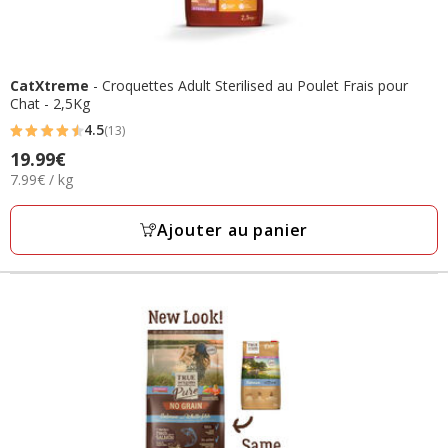
CatXtreme
- Croquettes Adult Sterilised au Poulet Frais pour
Chat - 2,5Kg
4.5
(13)
4.5
Prix
19.99€
étoiles
7.99€
7.99€ / kg
19.99€
avec
par
13
Kg
Ajouter au panier
avis