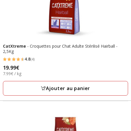
CatXtreme
- Croquettes pour Chat Adulte Stérilisé Hairball -
2,5Kg
4.8
(4)
4.8
Prix
19.99€
étoiles
7.99€
7.99€ / kg
19.99€
avec
par
4
Kg
Ajouter au panier
avis