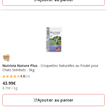
Nutrivia Nature Plus
- Croquettes Naturelles au Poulet pour
Chats Stérilisés - 5kg
4.8
(23)
4.8
Prix
43.99€
étoiles
8.79€
8.79€ / kg
43.99€
avec
par
23
Kg
Ajouter au panier
avis