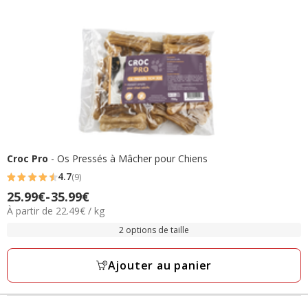
Croc Pro
- Os Pressés à Mâcher pour Chiens
4.7
(9)
4.7
25.99€
-
35.99€
Prix
étoiles
22.49€
À partir de 22.49€ / kg
de
avec
par
25.99€
2 options de taille
9
Kg
à
avis
35.99€
Ajouter au panier