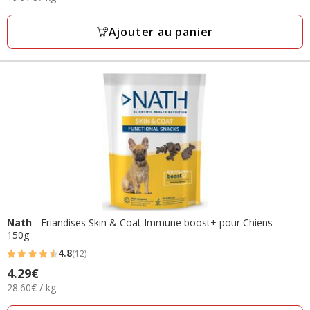
avec
par
28
Kg
Ajouter au panier
avis
Nath
- Friandises Skin & Coat Immune boost+ pour Chiens -
150g
4.8
(12)
4.8
4.29€
Prix
étoiles
28.60€
28.60€ / kg
4.29€
avec
par