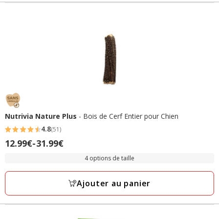
Nutrivia Nature Plus
- Bois de Cerf Entier pour Chien
4.8
(51)
4.8
12.99€
-
31.99€
Prix
étoiles
de
avec
4 options de taille
12.99€
51
à
avis
Ajouter au panier
31.99€