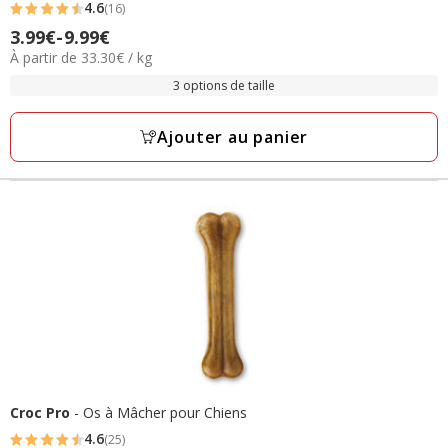
4.6
(16)
4.6
3.99€
-
9.99€
Prix
étoiles
33.30€
À partir de 33.30€ / kg
de
avec
par
3.99€
3 options de taille
16
Kg
à
avis
9.99€
Ajouter au panier
Croc Pro
- Os à Mâcher pour Chiens
4.6
(25)