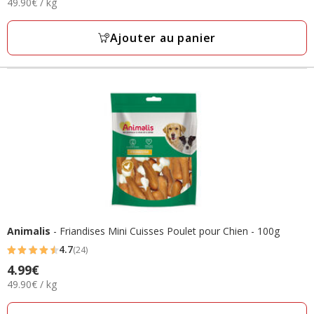
49.90€
49.90€ / kg
4.99€
avec
par
42
Kg
Ajouter au panier
avis
Animalis
- Friandises Mini Cuisses Poulet pour Chien - 100g
4.7
(24)
4.7
4.99€
Prix
étoiles
49.90€
49.90€ / kg
4.99€
avec
par
24
Kg