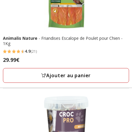
Animalis Nature
- Friandises Escalope de Poulet pour Chien -
1Kg
4.9
(21)
4.9
29.99€
Prix
étoiles
29.99€
avec
Ajouter au panier
21
avis