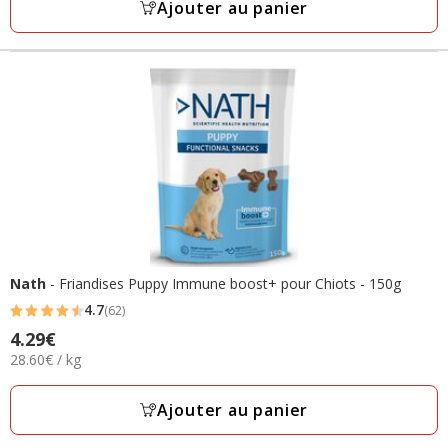
Ajouter au panier
avis
Nath
- Friandises Puppy Immune boost+ pour Chiots - 150g
4.7
(62)
4.7
4.29€
Prix
étoiles
28.60€
28.60€ / kg
4.29€
avec
par
62
Kg
Ajouter au panier
avis