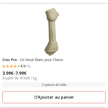
Croc Pro
- Os Noué Blanc pour Chiens
4.5
(15)
4.5
3.99€
-
7.99€
Prix
étoiles
47.00€
À partir de 47.00€ / kg
de
avec
par
3.99€
2 options de taille
15
Kg
à
avis
7.99€
Ajouter au panier