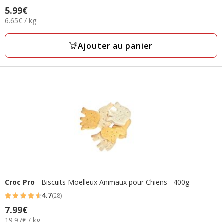
4.8
5.99€
Prix
étoiles
6.65€
6.65€ / kg
5.99€
avec
par
13
Kg
Ajouter au panier
avis
Croc Pro
- Biscuits Moelleux Animaux pour Chiens - 400g
4.7
(28)
4.7
7.99€
Prix
étoiles
19.97€
19.97€ / kg
7.99€