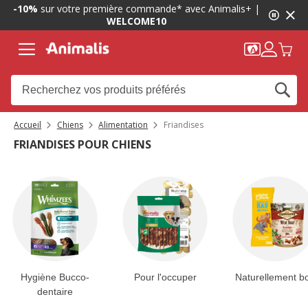
1
-10%
sur votre première commande* avec Animalis+ |
de
WELCOME10
2,
message,
Accueil
Chiens
Alimentation
Friandises
FRIANDISES POUR CHIENS
Hygiène Bucco-
Pour l'occuper
Naturellement b
dentaire