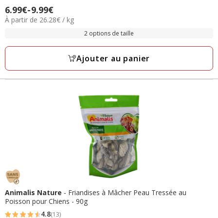
4.6
6.99€
-
9.99€
Prix
étoiles
26.28€
À partir de 26.28€ / kg
de
avec
par
6.99€
2 options de taille
25
Kg
à
avis
9.99€
Ajouter au panier
Animalis Nature
- Friandises à Mâcher Peau Tressée au
Poisson pour Chiens - 90g
4.8
(13)