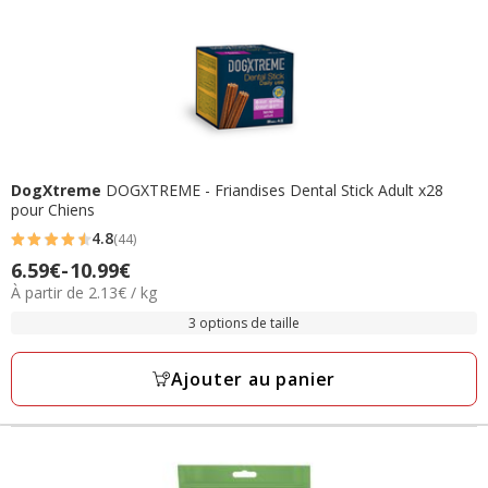
DogXtreme
DOGXTREME - Friandises Dental Stick Adult x28
pour Chiens
4.8
(44)
4.8
6.59€
-
10.99€
Prix
étoiles
2.13€
À partir de 2.13€ / kg
de
avec
par
6.59€
3 options de taille
44
Kg
à
avis
10.99€
Ajouter au panier