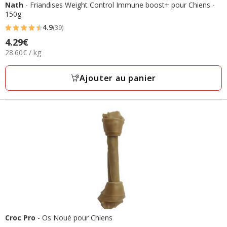
Nath
- Friandises Weight Control Immune boost+ pour Chiens -
150g
4.9
(39)
4.9
4.29€
Prix
étoiles
28.60€
28.60€ / kg
4.29€
avec
par
39
Kg
Ajouter au panier
avis
Croc Pro
- Os Noué pour Chiens