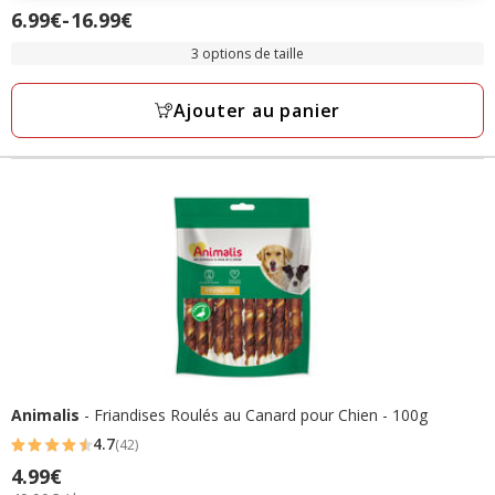
6.99€
-
16.99€
Prix
étoiles
de
avec
3 options de taille
6.99€
70
à
avis
Ajouter au panier
16.99€
Animalis
- Friandises Roulés au Canard pour Chien - 100g
4.7
(42)
4.7
4.99€
Prix
étoiles