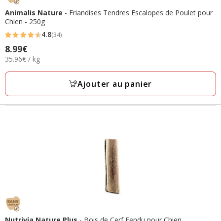
Animalis Nature
- Friandises Tendres Escalopes de Poulet pour
Chien - 250g
4.8
(34)
4.8
8.99€
Prix
étoiles
35.96€
35.96€ / kg
8.99€
avec
par
34
Kg
Ajouter au panier
avis
Nutrivia Nature Plus
- Bois de Cerf Fendu pour Chien