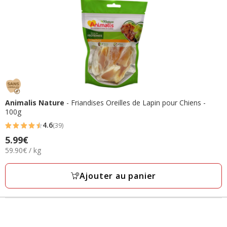
Animalis Nature
- Friandises Oreilles de Lapin pour Chiens -
100g
4.6
(39)
4.6
5.99€
Prix
étoiles
59.90€
59.90€ / kg
5.99€
avec
par
39
Kg
Ajouter au panier
avis