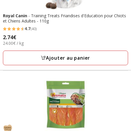
Royal Canin
- Training Treats Friandises d'Education pour Chiots
et Chiens Adultes - 110g
4.7
(40)
4.7
2.74€
Prix
étoiles
24.00€
24.00€ / kg
2.74€
avec
par
40
Kg
Ajouter au panier
avis