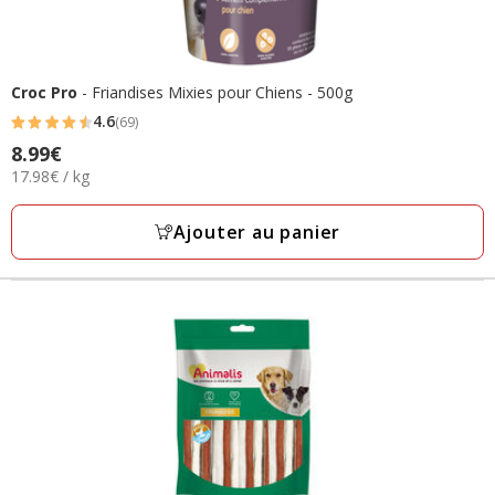
Croc Pro
- Friandises Mixies pour Chiens - 500g
4.6
(69)
4.6
8.99€
Prix
étoiles
17.98€
17.98€ / kg
8.99€
avec
par
69
Kg
Ajouter au panier
avis