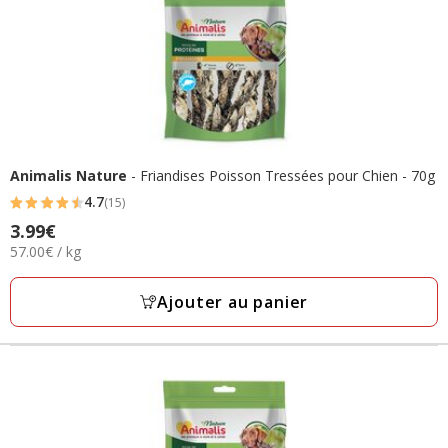
Animalis Nature
- Friandises Poisson Tressées pour Chien - 70g
4.7
(15)
4.7
3.99€
Prix
étoiles
57.00€
57.00€ / kg
3.99€
avec
par
15
Kg
Ajouter au panier
avis