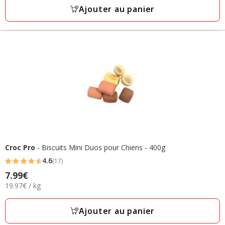
12
Kg
Ajouter au panier
avis
Croc Pro
- Biscuits Mini Duos pour Chiens - 400g
4.6
(17)
4.6
7.99€
Prix
étoiles
19.97€
19.97€ / kg
7.99€
avec
par
17
Kg
Ajouter au panier
avis