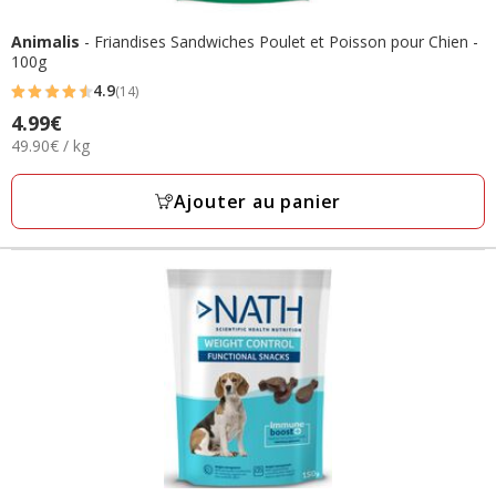
Animalis
- Friandises Sandwiches Poulet et Poisson pour Chien -
100g
4.9
(14)
4.9
4.99€
Prix
étoiles
49.90€
49.90€ / kg
4.99€
avec
par
14
Kg
Ajouter au panier
avis