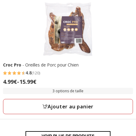
Croc Pro
- Oreilles de Porc pour Chien
4.8
(120)
4.8
4.99€
-
15.99€
Prix
étoiles
de
avec
3 options de taille
4.99€
120
à
avis
Ajouter au panier
15.99€