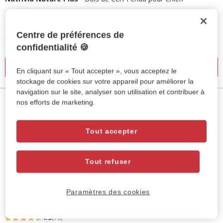
4.5
(85)
4.5
8.99€
-
19.99€
Prix
étoiles
Centre de préférences de
de
avec
4 options de taille
confidentialité 🍪
8.99€
85
à
avis
Ajouter au panier
En cliquant sur « Tout accepter », vous acceptez le
19.99€
stockage de cookies sur votre appareil pour améliorer la
navigation sur le site, analyser son utilisation et contribuer à
nos efforts de marketing.
Tout accepter
Tout refuser
Paramètres des cookies
Nutrivia Nature Plus
- Barre au Fromage à Mâcher pour Chien
4.5
(70)
4.5