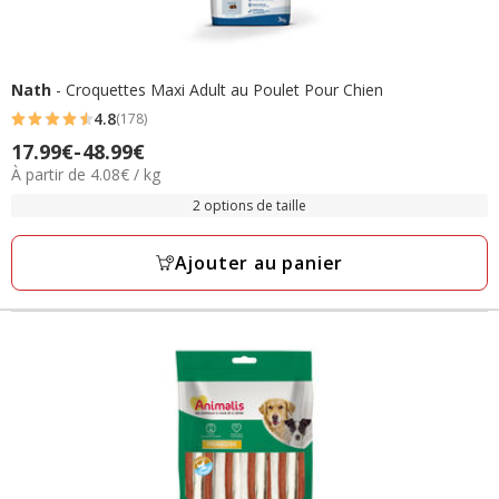
Nath
- Croquettes Maxi Adult au Poulet Pour Chien
4.8
(178)
4.8
Prix
17.99€
-
48.99€
étoiles
4.08€
À partir de 4.08€ / kg
de
avec
par
17.99€
2 options de taille
178
Kg
à
avis
48.99€
Ajouter au panier