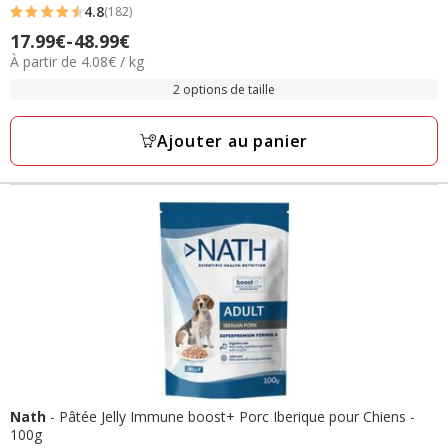
4.8
(182)
4.8
Prix
17.99€
-
48.99€
étoiles
4.08€
À partir de 4.08€ / kg
de
avec
par
17.99€
2 options de taille
182
Kg
à
avis
48.99€
Ajouter au panier
Nath
- Pâtée Jelly Immune boost+ Porc Iberique pour Chiens -
100g