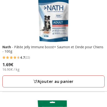
Nath
- Pâtée Jelly Immune boost+ Saumon et Dinde pour Chiens
- 100g
4.7
(22)
4.7
Prix
1.69€
étoiles
16.90€
16.90€ / kg
1.69€
avec
par
22
Kg
Ajouter au panier
avis