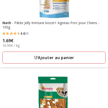
Nath
- Pâtée Jelly Immune boost+ Agneau Porc pour Chiens -
100g
4.6
(8)
4.6
Prix
1.69€
étoiles
16.90€
16.90€ / kg
1.69€
avec
par
8
Kg
Ajouter au panier
avis