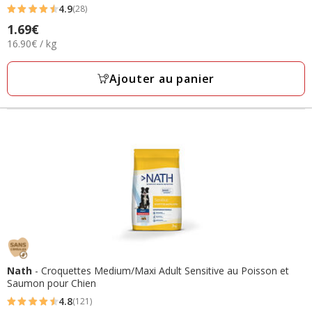
4.9
(28)
4.9
Prix
1.69€
étoiles
16.90€
16.90€ / kg
1.69€
avec
par
28
Kg
Ajouter au panier
avis
Nath
- Croquettes Medium/Maxi Adult Sensitive au Poisson et
Saumon pour Chien
4.8
(121)
4.8