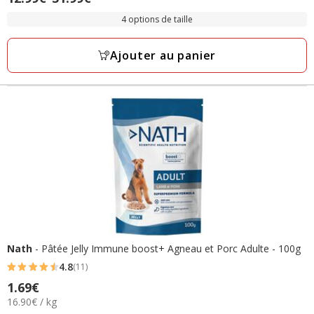
étoiles
de
avec
4 options de taille
12.99€
51
à
avis
Ajouter au panier
31.99€
Nath
- Pâtée Jelly Immune boost+ Agneau et Porc Adulte - 100g
4.8
(11)
4.8
Prix
1.69€
étoiles
16.90€
16.90€ / kg
1.69€
avec
par