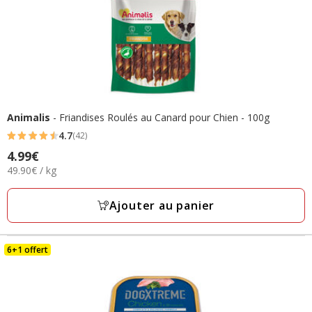
Animalis
- Friandises Roulés au Canard pour Chien - 100g
4.7
(42)
4.7
Prix
4.99€
étoiles
49.90€
49.90€ / kg
4.99€
avec
par
42
Kg
Ajouter au panier
avis
6+1 offert