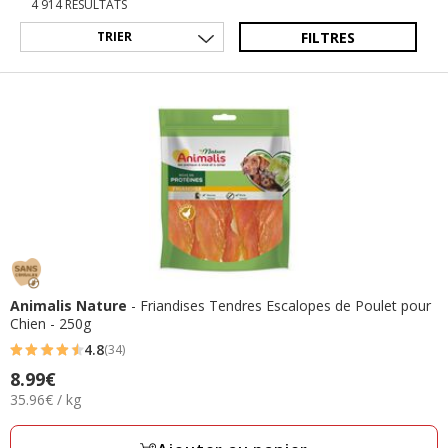
4 914 RÉSULTATS
FILTRES
Animalis Nature
- Friandises Tendres Escalopes de Poulet pour
Chien - 250g
4.8
(34)
4.8
Prix
8.99€
étoiles
35.96€
35.96€ / kg
8.99€
avec
par
34
Kg