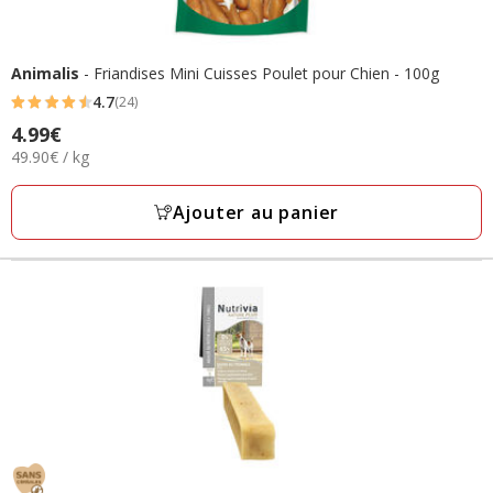
Animalis
- Friandises Mini Cuisses Poulet pour Chien - 100g
4.7
(24)
4.7
Prix
4.99€
étoiles
49.90€
49.90€ / kg
4.99€
avec
par
24
Kg
Ajouter au panier
avis