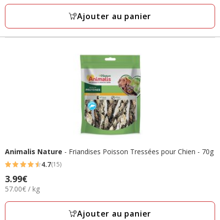
11
Kg
Ajouter au panier
avis
Animalis Nature
- Friandises Poisson Tressées pour Chien - 70g
4.7
(15)
4.7
Prix
3.99€
étoiles
57.00€
57.00€ / kg
3.99€
avec
par
15
Kg
Ajouter au panier
avis