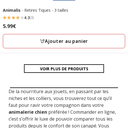
Animalis
- Retires Tiques - 3 tailles
4.3
(3)
4.3
Prix
5.99€
étoiles
5.99€
avec
Ajouter au panier
3
avis
VOIR PLUS DE PRODUITS
De la nourriture aux jouets, en passant par les
niches et les colliers, vous trouverez tout ce qu’il
faut pour ravir votre compagnon dans votre
animalerie chien
préférée ! Commander en ligne,
c’est s’offrir le luxe de pouvoir comparer tous les
produits depuis le confort de son canapé. Vous