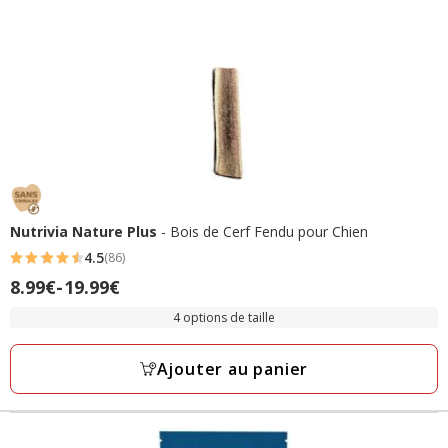
Nutrivia Nature Plus
- Bois de Cerf Fendu pour Chien
4.5
(86)
4.5
Prix
8.99€
-
19.99€
étoiles
de
avec
4 options de taille
8.99€
86
à
avis
Ajouter au panier
19.99€