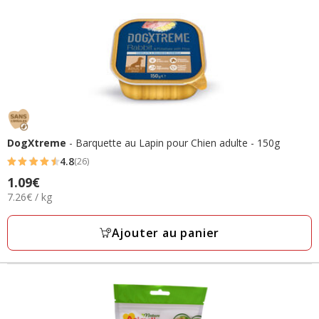
DogXtreme
- Barquette au Lapin pour Chien adulte - 150g
4.8
(26)
4.8
Prix
1.09€
étoiles
7.26€
7.26€ / kg
1.09€
avec
par
26
Kg
Ajouter au panier
avis