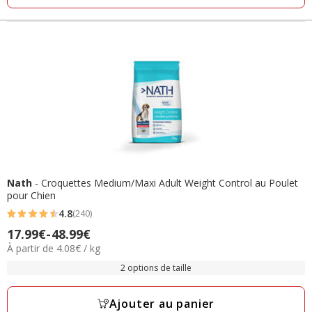
Nath
- Croquettes Medium/Maxi Adult Weight Control au Poulet
pour Chien
4.8
(240)
4.8
Prix
17.99€
-
48.99€
étoiles
4.08€
À partir de 4.08€ / kg
de
avec
par
17.99€
2 options de taille
240
Kg
à
avis
48.99€
Ajouter au panier