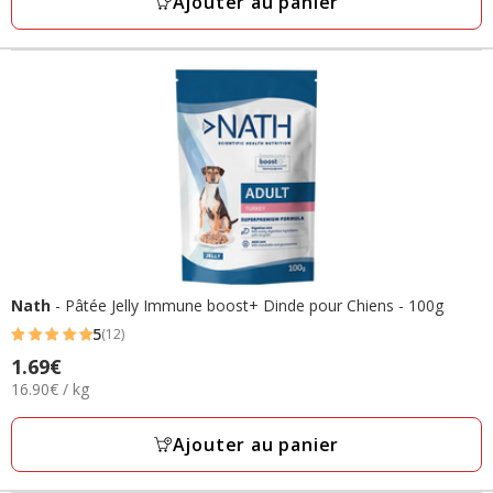
Ajouter au panier
avis
Nath
- Pâtée Jelly Immune boost+ Dinde pour Chiens - 100g
5
(12)
5
Prix
1.69€
étoiles
16.90€
16.90€ / kg
1.69€
avec
par
12
Kg
Ajouter au panier
avis