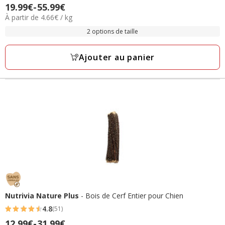
Prix
19.99€
-
55.99€
étoiles
4.66€
À partir de 4.66€ / kg
de
avec
par
19.99€
2 options de taille
121
Kg
à
avis
55.99€
Ajouter au panier
Nutrivia Nature Plus
- Bois de Cerf Entier pour Chien
4.8
(51)
4.8
Prix
12.99€
-
31.99€