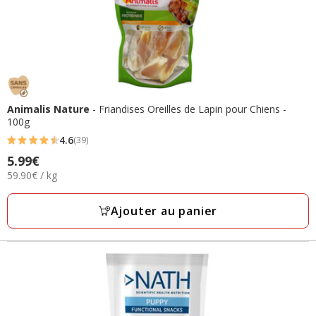
Animalis Nature
- Friandises Oreilles de Lapin pour Chiens -
100g
4.6
(39)
4.6
Prix
5.99€
étoiles
59.90€
59.90€ / kg
5.99€
avec
par
39
Kg
Ajouter au panier
avis