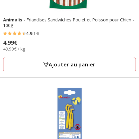
Animalis
- Friandises Sandwiches Poulet et Poisson pour Chien -
100g
4.9
(14)
4.9
Prix
4.99€
étoiles
49.90€
49.90€ / kg
4.99€
avec
par
14
Kg
Ajouter au panier
avis