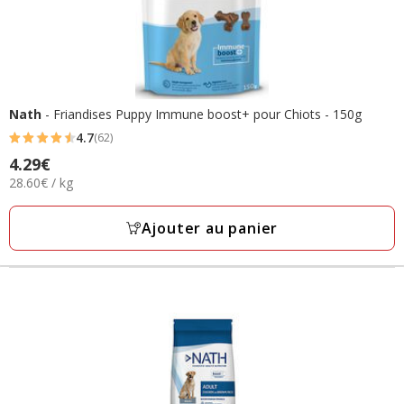
Nath
- Friandises Puppy Immune boost+ pour Chiots - 150g
4.7
(62)
4.7
Prix
4.29€
étoiles
28.60€
28.60€ / kg
4.29€
avec
par
62
Kg
Ajouter au panier
avis