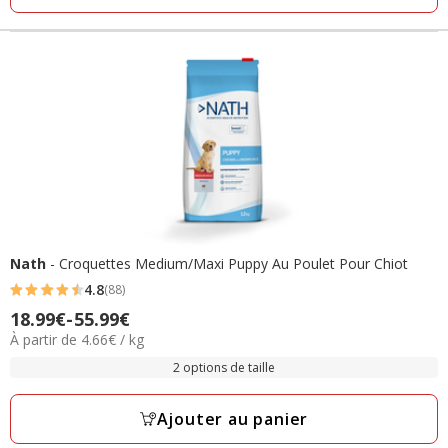
Nath
- Croquettes Medium/Maxi Puppy Au Poulet Pour Chiot
4.8
(88)
4.8
Prix
18.99€
-
55.99€
étoiles
4.66€
À partir de 4.66€ / kg
de
avec
par
18.99€
2 options de taille
88
Kg
à
avis
55.99€
Ajouter au panier