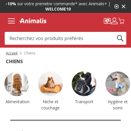
1
-10%
sur votre première commande* avec Animalis+ |
de
WELCOME10
2,
message,
Accueil
Chiens
CHIENS
Alimentation
Niche et
Transport
Hygiène et
couchage
soins