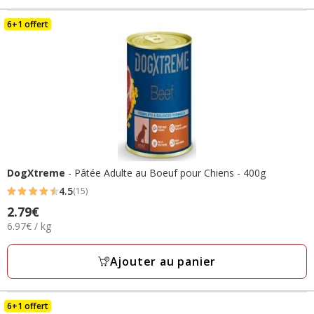
6+1 offert
DogXtreme
- Pâtée Adulte au Boeuf pour Chiens - 400g
4.5
(15)
4.5
Prix
2.79€
étoiles
6.97€
6.97€ / kg
2.79€
avec
par
15
Kg
Ajouter au panier
avis
6+1 offert