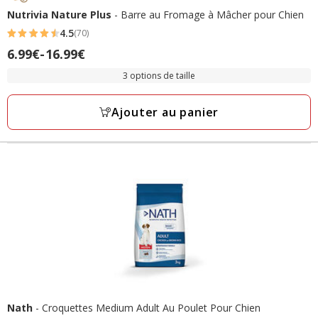
Nutrivia Nature Plus
- Barre au Fromage à Mâcher pour Chien
4.5
(70)
4.5
Prix
6.99€
-
16.99€
étoiles
de
avec
3 options de taille
6.99€
70
à
avis
Ajouter au panier
16.99€
Nath
- Croquettes Medium Adult Au Poulet Pour Chien