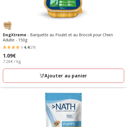
DogXtreme
- Barquette au Poulet et au Brocoli pour Chien
Adulte - 150g
4.4
(29)
4.4
Prix
1.09€
étoiles
7.26€
7.26€ / kg
1.09€
avec
par
29
Kg
Ajouter au panier
avis