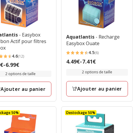
atlantis
- Easybox
Aquatlantis
- Recharge
bon Actif pour filtres
Easybox Ouate
Box
4.5
(6)
4.5
4.6
(12)
Prix
4.49€
-
7.41€
étoiles
9€
-
6.99€
es
de
avec
2 options de taille
2 options de taille
4.49€
6
€
à
avis
Ajouter au panier
Ajouter au panier
7.41€
€
ockage 50%
Destockage 50%