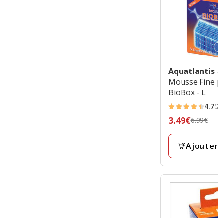
Aquatlantis
Mousse Fine p
BioBox - L
4.7
(
4.7
Prix
3.49€
6.99€
étoiles
précédent
avec
6.99€,
Ajouter
23
prix
avis
final
3.49€