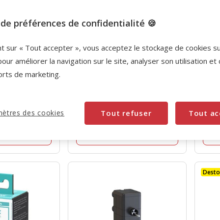
de préférences de confidentialité 🍪
nt sur « Tout accepter », vous acceptez le stockage de cookies s
ltration de
Animalis
- Filtration de
Aqu
pour améliorer la navigation sur le site, analyser son utilisation et
pour Aquarium
Charbon Actif pour
Char
orts de marketing.
Aquarium - 250g
Aqua
4.5
25)
(46)
4.5
5
Prix
5.95€
Prix
6.9
étoiles
étoil
ètres des cookies
Tout refuser
Tout ac
5.95€
6.99
avec
avec
 au panier
Ajouter au panier
46
4
avis
avis
Dest