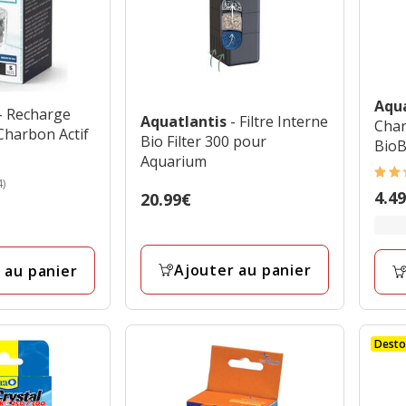
Aqu
- Recharge
Aquatlantis
- Filtre Interne
Char
Charbon Actif
Bio Filter 300 pour
Bio
Aquarium
4.6
4)
Prix
4.4
Prix
20.99€
étoil
de
20.99€
avec
4.49
12
à
avis
Ajouter au panier
 au panier
6.99
Dest