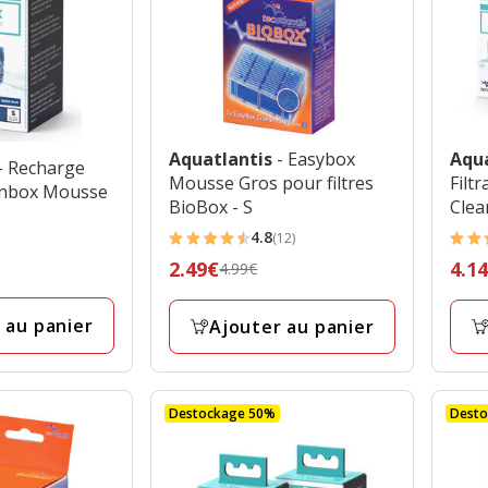
Aquatlantis
- Easybox
Aqu
- Recharge
Mousse Gros pour filtres
Filt
eanbox Mousse
BioBox - S
Clea
4.8
(12)
4.8
5
Prix
2.49€
Prix
4.1
4.99€
étoiles
étoil
précédent
préc
avec
avec
4.99€,
8.29
 au panier
Ajouter au panier
12
1
prix
prix
avis
avis
final
final
2.49€
4.14
Destockage 50%
Dest