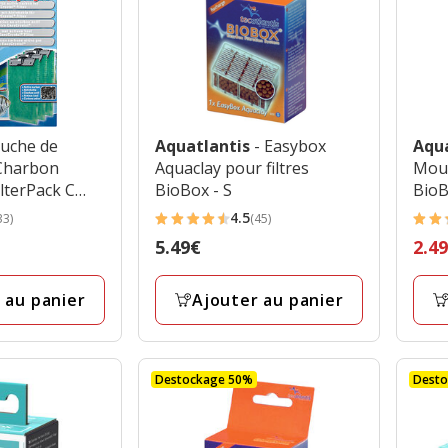
ouche de
Aquatlantis
- Easybox
Aqu
 Charbon
Aquaclay pour filtres
Mous
ilterPack C
BioBox - S
BioB
Filtre Tetra
4.5
33)
(45)
4.5
4
Prix
5.49€
Prix
2.4
étoiles
étoil
5.49€
préc
avec
avec
4.99
 au panier
Ajouter au panier
45
5
prix
avis
avis
final
2.49
Destockage 50%
Dest