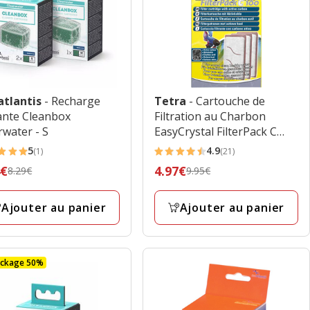
atlantis
- Recharge
Tetra
- Cartouche de
rante Cleanbox
Filtration au Charbon
rwater - S
EasyCrystal FilterPack C
100 pour Aquarium Tetra
5
4.9
(1)
(21)
4.9
Cascade Globe
4€
Prix
4.97€
8.29€
9.95€
es
étoiles
édent
précédent
avec
€,
9.95€,
Ajouter au panier
Ajouter au panier
21
prix
avis
final
€
4.97€
ockage 50%