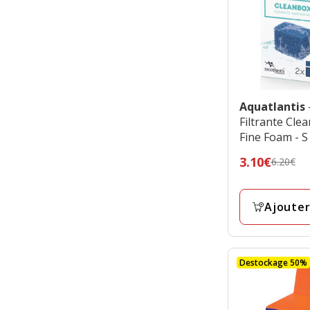
Aquatlantis
Filtrante Cl
Fine Foam - S
Prix
3.10€
6.20€
précédent
6.20€,
Ajouter
prix
final
3.10€
Destockage 50%