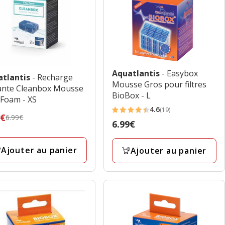
Aquatlantis
- Easybox
atlantis
- Recharge
Mousse Gros pour filtres
rante Cleanbox Mousse
BioBox - L
 Foam - XS
4.6
(19)
4.6
9€
6.99€
Prix
6.99€
étoiles
édent
6.99€
avec
€,
Ajouter au panier
Ajouter au panier
19
avis
€