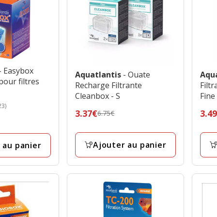
- Easybox
Aquatlantis
- Ouate
Aqu
our filtres
Recharge Filtrante
Filt
Cleanbox - S
Fine
23)
Prix
3.37€
Prix
3.4
6.75€
précédent
préc
6.75€,
6.99
Ajouter au panier
 au panier
prix
prix
final
final
3.37€
3.49