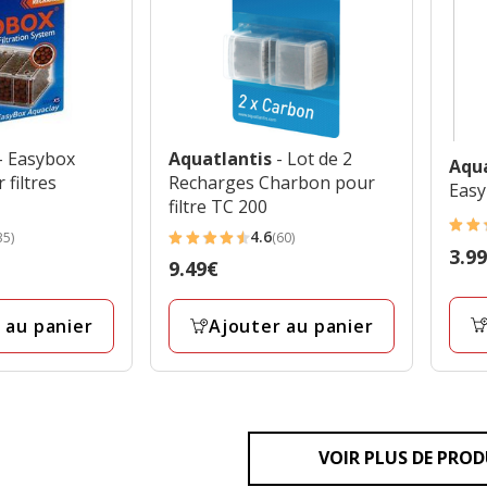
- Easybox
Aquatlantis
- Lot de 2
Aqu
 filtres
Recharges Charbon pour
Easy
filtre TC 200
4.8
4.6
35)
(60)
4.6
Prix
3.9
étoil
Prix
9.49€
étoiles
3.99
avec
9.49€
avec
33
 au panier
Ajouter au panier
60
avis
avis
VOIR PLUS DE PROD