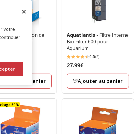
ur votre
adisio
- Filtration de
Aquatlantis
- Filtre Interne
 contribuer
bon Actif pour
Bio Filter 600 pour
rium - 250g
Aquarium
5
4.5
(4)
(2)
4.5
9€
Prix
27.99€
es
étoiles
cepter
€
27.99€
avec
Ajouter au panier
Ajouter au panier
2
avis
ockage 50%