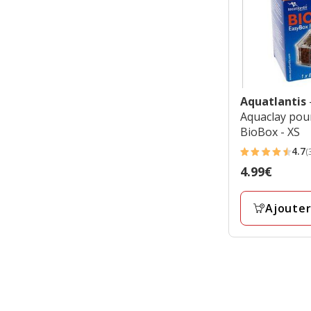
Aquatlantis
Aquaclay pour
BioBox - XS
4.7
(
4.7
Prix
4.99€
étoiles
4.99€
avec
Ajouter
35
avis