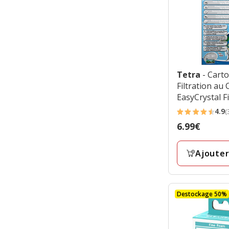
Tetra
- Cart
Filtration au
EasyCrystal F
250/300 pour 
4.9
(
4.9
EasyCrystal
Prix
6.99€
étoiles
6.99€
avec
Ajouter
33
avis
Destockage 50%