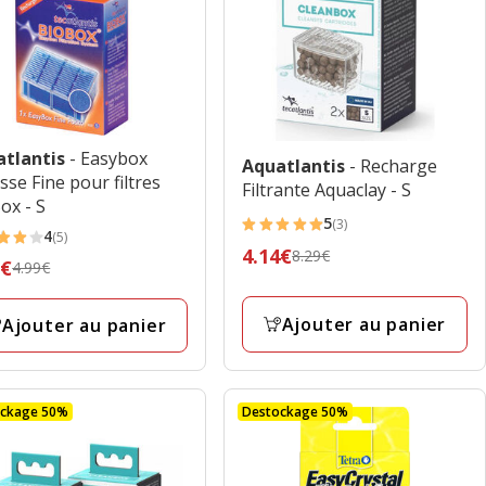
atlantis
- Easybox
Aquatlantis
- Recharge
se Fine pour filtres
Filtrante Aquaclay - S
ox - S
5
(3)
5
4
(5)
Prix
4.14€
8.29€
étoiles
9€
4.99€
es
précédent
avec
édent
8.29€,
3
€,
Ajouter au panier
Ajouter au panier
prix
avis
final
4.14€
€
ockage 50%
Destockage 50%