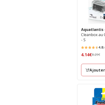
Aquatlantis
Cleanbox au 
- S
4.8
(
4.8
Prix
4.14€
8.29€
étoiles
précédent
avec
8.29€,
4
Ajouter
prix
avis
final
4.14€