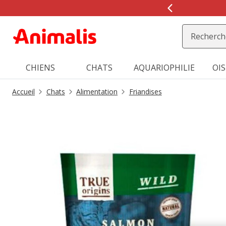
2
de
2,
message,
CHIENS
CHATS
AQUARIOPHILIE
OI
Accueil
Chats
Alimentation
Friandises