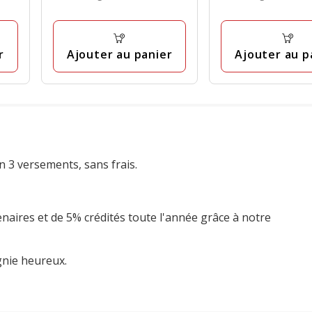
par
par
42
17
Kg
Kg
avis
avis
r
Ajouter au panier
Ajouter au p
n 3 versements, sans frais.
enaires et de 5% crédités toute l'année grâce à notre
gnie heureux.