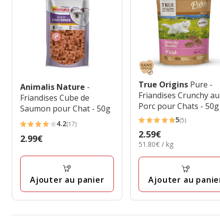
True Origins
Pure -
Animalis Nature
-
Friandises Crunchy au
Friandises Cube de
Porc pour Chats - 50g
Saumon pour Chat - 50g
5
(5)
4.2
5
(17)
4.2
Prix
2.59€
étoiles
Prix
2.99€
étoiles
51.80€
51.80€ / kg
2.59€
avec
2.99€
avec
par
5
Kg
17
avis
avis
Ajouter au panier
Ajouter au panie