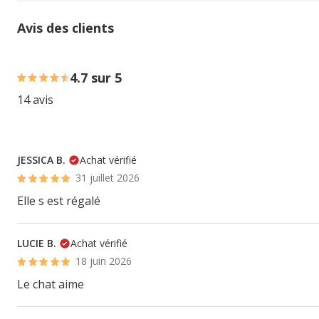
Avis des clients
86% des personnes lont noté avec {1} étoiles, 14% des pe
4.7 sur 5
14 avis
JESSICA B.
Achat vérifié
31 juillet 2026
Elle s est régalé
LUCIE B.
Achat vérifié
18 juin 2026
Le chat aime