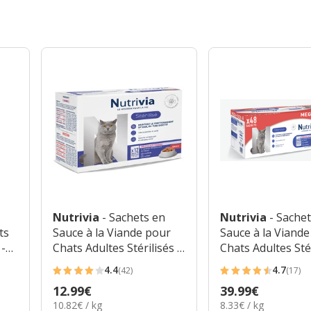
Nutrivia
- Sachets en
Nutrivia
- Sache
ts
Sauce à la Viande pour
Sauce à la Viand
 -
Chats Adultes Stérilisés -
Chats Adultes Stér
12x100g
48x100g
4.4
4.7
(42)
(17)
4.4
4.7
Prix
12.99€
Prix
39.99€
étoiles
étoiles
10.82€
8.33€
10.82€ / kg
8.33€ / kg
12.99€
39.99€
avec
avec