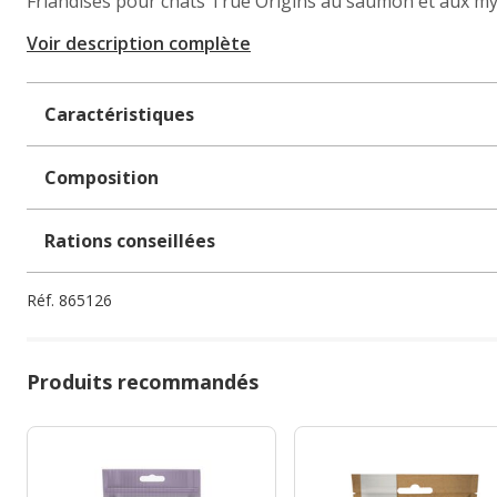
Friandises pour chats True Origins au saumon et aux myr
Voir description complète
Caractéristiques
Composition
Rations conseillées
Réf.
865126
Produits recommandés