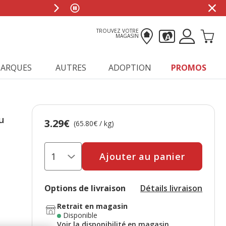
TROUVEZ VOTRE
MAGASIN
ARQUES
AUTRES
ADOPTION
PROMOS
u
3.29€
Prix 3.29€, 65.80 EUR par kg
(65.80€ / kg)
Ajouter au panier
Options de livraison
Détails livraison
Retrait en magasin
Disponible
Voir la disponibilité en magasin