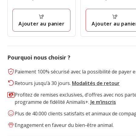
par
par
12
108
Kg
Kg
avis
avis
Ajouter au panier
Ajouter au panie
Pourquoi nous choisir ?
Paiement 100% sécurisé avec la possibilité de payer e
Retours jusqu’à 30 jours.
Modalités de retour
Profitez de remises exclusives, d'offres avec nos part
programme de fidélité Animalis+.
Je m’inscris
Plus de 40.000 clients satisfaits et animaux de compa
Engagement en faveur du bien-être animal.