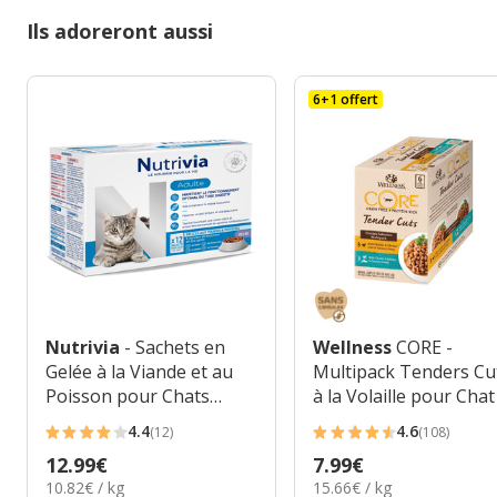
Ils adoreront aussi
6+1 offert
Nutrivia
- Sachets en
Wellness
CORE -
Gelée à la Viande et au
Multipack Tenders Cu
Poisson pour Chats
à la Volaille pour Chat
Adultes - 12x100g
510g
4.4
4.6
(12)
(108)
4.4
4.6
Prix
12.99€
Prix
7.99€
étoiles
étoiles
10.82€
15.66€
10.82€ / kg
15.66€ / kg
12.99€
7.99€
avec
avec