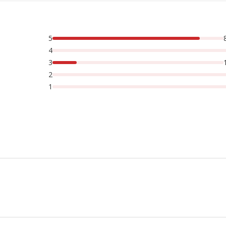
5
rsonnes lont noté avec {1} étoiles,
4
3
2
1