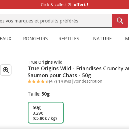
Click & collect 2h
offert !
SEAUX
RONGEURS
REPTILES
NATURE
M
True Origins Wild
True Origins Wild - Friandises Crunchy a
Saumon pour Chats - 50g
(4.7)
14 avis
|
Voir description
Taille:
50g
50g
3.29€
(65.80€ / kg)