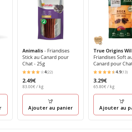
Animalis
- Friandises
True Origins Wi
Stick au Canard pour
Friandises Soft a
Chat - 25g
Canard pour Chat
4
4.9
(22)
(13)
4
4.9
Prix
2.49€
Prix
3.29€
étoiles
étoiles
83.00€
65.80€
83.00€ / kg
65.80€ / kg
2.49€
3.29€
avec
avec
par
par
22
13
Kg
Kg
avis
avis
r
Ajouter au panier
Ajouter au p