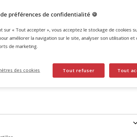
Promotion disponible
de préférences de confidentialité 🍪
-10% sur votre première commande* avec votre
nt sur « Tout accepter », vous acceptez le stockage de cookies s
Carte Animalis. Offre non cumulable aux autres
pour améliorer la navigation sur le site, analyser son utilisation et
promotions en cours.
Voir conditions
orts de marketing.
Code:
WELCOME10
Copier
ètres des cookies
Tout refuser
Tout ac