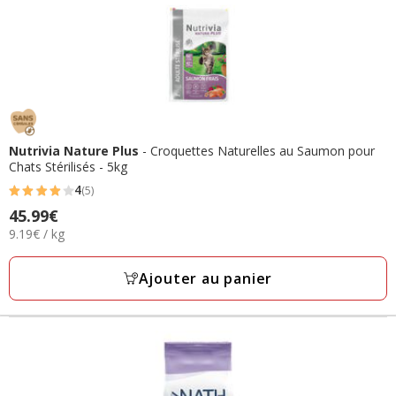
Nutrivia Nature Plus
- Croquettes Naturelles au Saumon pour
Chats Stérilisés - 5kg
4
(5)
4
45.99€
Prix
étoiles
9.19€
9.19€ / kg
45.99€
avec
par
5
Kg
Ajouter au panier
avis