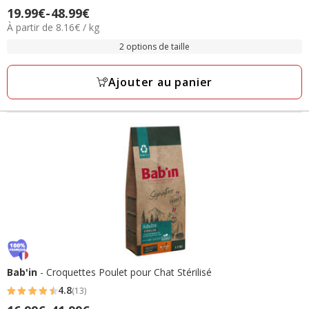
4.4
19.99€
-
48.99€
Prix
étoiles
8.16€
À partir de 8.16€ / kg
de
avec
par
19.99€
2 options de taille
14
Kg
à
avis
48.99€
Ajouter au panier
Bab'in
- Croquettes Poulet pour Chat Stérilisé
4.8
(13)
4.8