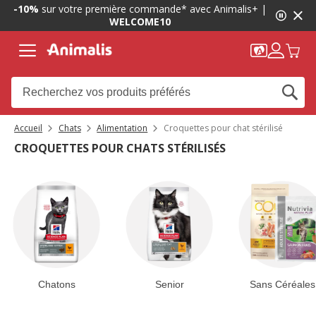
1
-10%
sur votre première commande* avec Animalis+ |
de
WELCOME10
2,
message,
Accueil
Chats
Alimentation
Croquettes pour chat stérilisé
CROQUETTES POUR CHATS STÉRILISÉS
Chatons
Senior
Sans Céréales