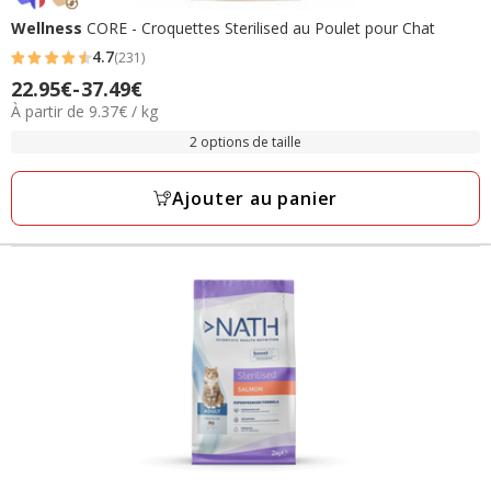
Wellness
CORE - Croquettes Sterilised au Poulet pour Chat
4.7
(231)
4.7
22.95€
-
37.49€
Prix
étoiles
9.37€
À partir de 9.37€ / kg
de
avec
par
22.95€
2 options de taille
231
Kg
à
avis
37.49€
Ajouter au panier