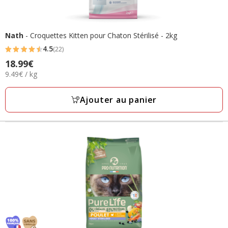
Nath
- Croquettes Kitten pour Chaton Stérilisé - 2kg
4.5
(22)
4.5
18.99€
Prix
étoiles
9.49€
9.49€ / kg
18.99€
avec
par
22
Kg
Ajouter au panier
avis