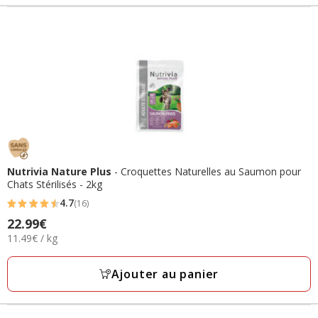
Nutrivia Nature Plus
- Croquettes Naturelles au Saumon pour
Chats Stérilisés - 2kg
4.7
(16)
4.7
22.99€
Prix
étoiles
11.49€
11.49€ / kg
22.99€
avec
par
16
Kg
Ajouter au panier
avis