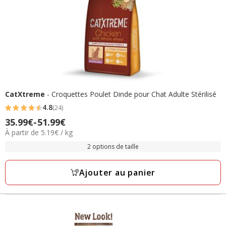
CatXtreme
- Croquettes Poulet Dinde pour Chat Adulte Stérilisé
4.8
(24)
4.8
35.99€
-
51.99€
Prix
étoiles
5.19€
À partir de 5.19€ / kg
de
avec
par
35.99€
2 options de taille
24
Kg
à
avis
51.99€
Ajouter au panier