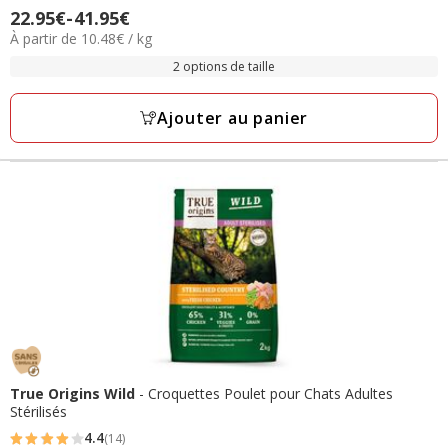
22.95€
-
41.95€
Prix
étoiles
10.48€
À partir de 10.48€ / kg
de
avec
par
22.95€
2 options de taille
138
Kg
à
avis
41.95€
Ajouter au panier
True Origins Wild
- Croquettes Poulet pour Chats Adultes
Stérilisés
4.4
(14)