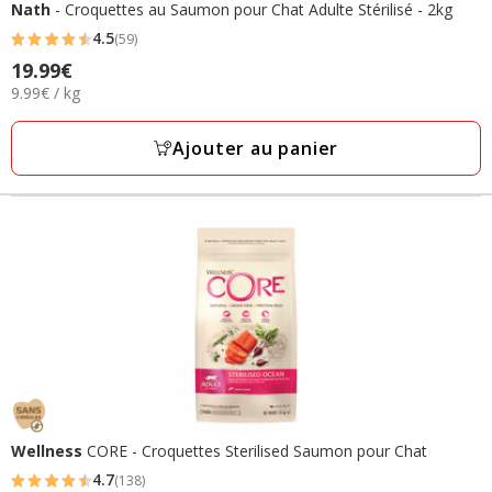
Nath
- Croquettes au Saumon pour Chat Adulte Stérilisé - 2kg
4.5
(59)
4.5
19.99€
Prix
étoiles
9.99€
9.99€ / kg
19.99€
avec
par
59
Kg
Ajouter au panier
avis
Wellness
CORE - Croquettes Sterilised Saumon pour Chat
4.7
(138)
4.7