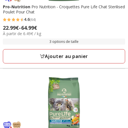
Pro-Nutrition
Pro Nutrition - Croquettes Pure Life Chat Sterilised
Poulet Pour Chat
4.6
(64)
4.6
22.99€
-
64.99€
Prix
étoiles
6.49€
À partir de 6.49€ / kg
de
avec
par
22.99€
3 options de taille
64
Kg
à
avis
64.99€
Ajouter au panier