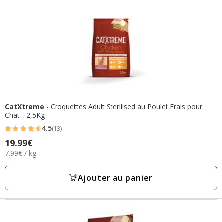
CatXtreme
- Croquettes Adult Sterilised au Poulet Frais pour
Chat - 2,5Kg
4.5
(13)
4.5
19.99€
Prix
étoiles
7.99€
7.99€ / kg
19.99€
avec
par
13
Kg
Ajouter au panier
avis