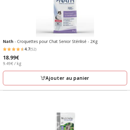
Nath
- Croquettes pour Chat Senior Stérilisé - 2Kg
4.7
(52)
4.7
18.99€
Prix
étoiles
9.49€
9.49€ / kg
18.99€
avec
par
52
Kg
Ajouter au panier
avis