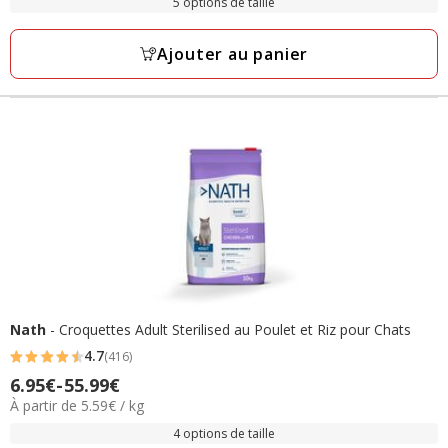
5.20€
5 options de taille
561
Kg
à
avis
79.15€
Ajouter au panier
Nath
- Croquettes Adult Sterilised au Poulet et Riz pour Chats
4.7
(416)
4.7
6.95€
-
55.99€
Prix
étoiles
5.59€
À partir de 5.59€ / kg
de
avec
par
6.95€
4 options de taille
416
Kg