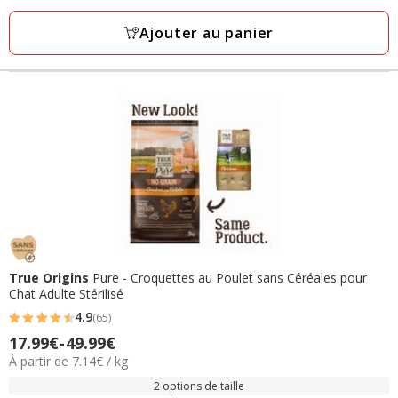
à
avis
55.99€
Ajouter au panier
True Origins
Pure - Croquettes au Poulet sans Céréales pour
Chat Adulte Stérilisé
4.9
(65)
4.9
17.99€
-
49.99€
Prix
étoiles
7.14€
À partir de 7.14€ / kg
de
avec
par
17.99€
2 options de taille
65
Kg