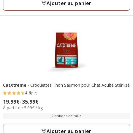
49.99€
Ajouter au panier
CatXtreme
- Croquettes Thon Saumon pour Chat Adulte Stérilisé
4.6
(17)
4.6
19.99€
-
35.99€
Prix
étoiles
5.99€
À partir de 5.99€ / kg
de
avec
par
19.99€
2 options de taille
17
Kg
à
avis
35.99€
Ajouter au panier