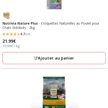
Nutrivia Nature Plus
- Croquettes Naturelles au Poulet pour
Chats Stérilisés - 2kg
4.7
(34)
4.7
21.99€
Prix
étoiles
10.99€
10.99€ / kg
21.99€
avec
par
34
Kg
Ajouter au panier
avis