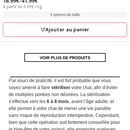
16.99€
-
41.99€
Prix
étoiles
6.99€
À partir de 6.99€ / kg
de
avec
par
16.99€
3 options de taille
13
Kg
à
avis
41.99€
Ajouter au panier
VOIR PLUS DE PRODUITS
Par souci de praticité, il est fort probable que vous
soyez amené à faire
stériliser
votre chat, afin d’éviter
de multiples portées non désirées. La stérilisation
s’effectue vers les
6 à 8 mois
, avant l’âge adulte, et
elle permet à votre chat de mener une vie paisible
sans risque de reproduction intempestive. Cependant,
bien que cette opération soit fortement conseillée pour
le bien-être de votre animal, elle engendre quelques