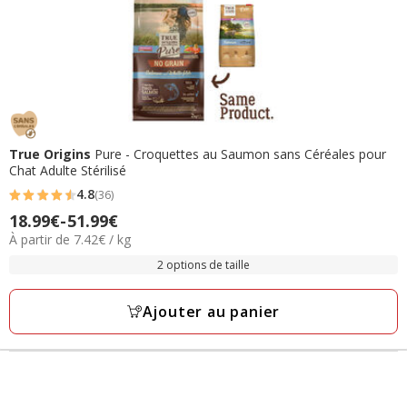
True Origins
Pure - Croquettes au Saumon sans Céréales pour
Chat Adulte Stérilisé
4.8
(36)
4.8
18.99€
-
51.99€
Prix
étoiles
7.42€
À partir de 7.42€ / kg
de
avec
par
18.99€
2 options de taille
36
Kg
à
avis
51.99€
Ajouter au panier