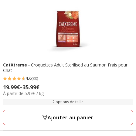
CatXtreme
- Croquettes Adult Sterilised au Saumon Frais pour
Chat
4.6
(30)
4.6
19.99€
-
35.99€
Prix
étoiles
5.99€
À partir de 5.99€ / kg
de
avec
par
19.99€
2 options de taille
30
Kg
à
avis
35.99€
Ajouter au panier