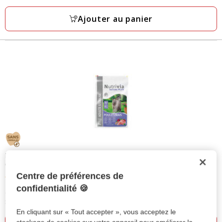
à
avis
49.99€
Ajouter au panier
Nutrivia Nature Plus
- Croquettes Naturelles au Poulet pour
Chats Stérilisés - 5kg
Centre de préférences de
4.8
(23)
4.8
confidentialité 🍪
43.99€
Prix
étoiles
8.79€
8.79€ / kg
43.99€
avec
par
En cliquant sur « Tout accepter », vous acceptez le
23
Kg