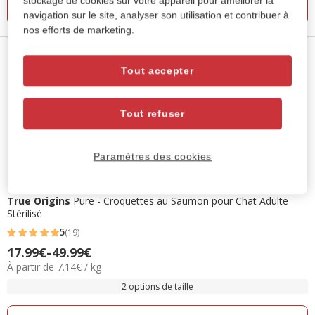
stockage de cookies sur votre appareil pour améliorer la
Ajouter au panier
avis
navigation sur le site, analyser son utilisation et contribuer à
nos efforts de marketing.
Tout accepter
Tout refuser
Paramètres des cookies
True Origins
Pure - Croquettes au Saumon pour Chat Adulte
Stérilisé
5
(19)
5
17.99€
-
49.99€
Prix
étoiles
7.14€
À partir de 7.14€ / kg
de
avec
par
17.99€
2 options de taille
19
Kg
à
avis