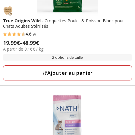
True Origins Wild
- Croquettes Poulet & Poisson Blanc pour
Chats Adultes Stérilisés
4.6
(9)
4.6
19.99€
-
48.99€
Prix
étoiles
8.16€
À partir de 8.16€ / kg
de
avec
par
19.99€
2 options de taille
9
Kg
à
avis
48.99€
Ajouter au panier