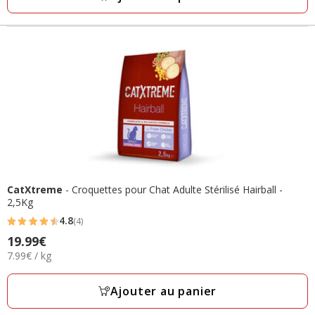
CatXtreme
- Croquettes pour Chat Adulte Stérilisé Hairball -
2,5Kg
4.8
(4)
4.8
19.99€
Prix
étoiles
7.99€
7.99€ / kg
19.99€
avec
par
4
Kg
Ajouter au panier
avis