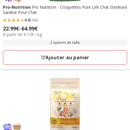
Pro-Nutrition
Pro Nutrition - Croquettes Pure Life Chat Sterilised
Sardine Pour Chat
4.8
(388)
4.8
22.99€
-
64.99€
Prix
étoiles
8.12€
À partir de 8.12€ / kg
de
avec
par
22.99€
2 options de taille
388
Kg
à
avis
64.99€
Ajouter au panier