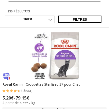
130 RÉSULTATS
FILTRES
Royal Canin
- Croquettes Sterilised 37 pour Chat
4.8
(561)
4.8
5.20€
-
79.15€
Prix
étoiles
6.55€
À partir de 6.55€ / kg
de
avec
par