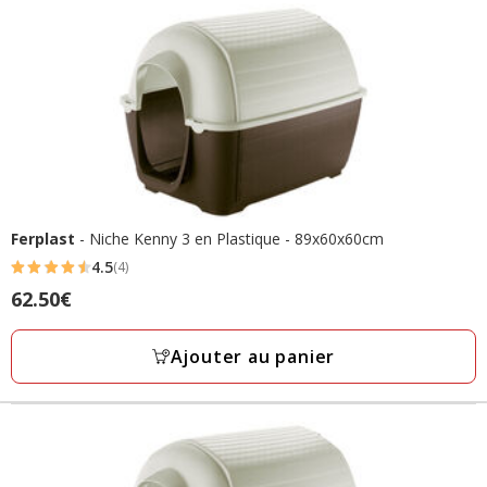
Ferplast
- Niche Kenny 3 en Plastique - 89x60x60cm
4.5
(4)
4.5
Prix
62.50€
étoiles
62.50€
avec
Ajouter au panier
4
avis