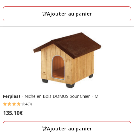
18.50€
Ajouter au panier
Ferplast
- Niche en Bois DOMUS pour Chien - M
4
(3)
4
Prix
135.10€
étoiles
135.10€
avec
Ajouter au panier
3