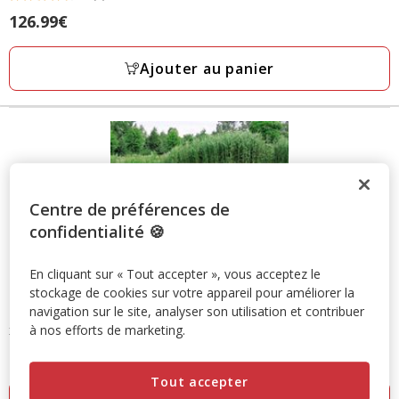
4.5
Prix
126.99€
étoiles
126.99€
avec
Ajouter au panier
2
avis
Centre de préférences de
confidentialité 🍪
En cliquant sur « Tout accepter », vous acceptez le
stockage de cookies sur votre appareil pour améliorer la
navigation sur le site, analyser son utilisation et contribuer
Trixie
- natura niche pour chiens Classic à toit plat brun - S/M 85
x 58 x 60 cm
à nos efforts de marketing.
Prix
120.00€
120.00€
Tout accepter