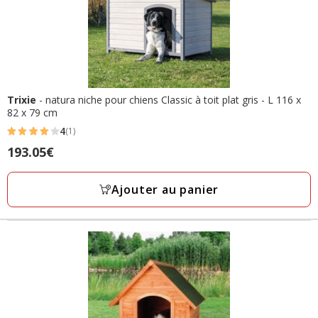
Trixie
- natura niche pour chiens Classic à toit plat gris - L 116 x
82 x 79 cm
4
(1)
4
Prix
193.05€
étoiles
193.05€
avec
Ajouter au panier
1
avis