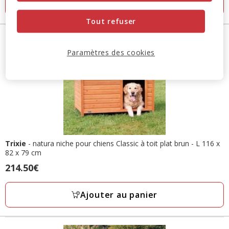
Ajouter au panier
Tout refuser
Paramètres des cookies
Trixie
- natura niche pour chiens Classic à toit plat brun - L 116 x
82 x 79 cm
Prix
214.50€
214.50€
Ajouter au panier