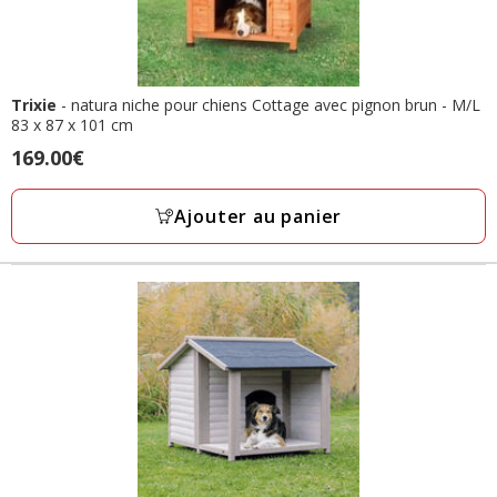
Trixie
- natura niche pour chiens Cottage avec pignon brun - M/L
83 x 87 x 101 cm
Prix
169.00€
169.00€
Ajouter au panier