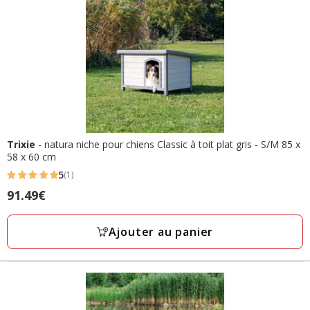
Trixie
- natura niche pour chiens Classic à toit plat gris - S/M 85 x
58 x 60 cm
5
(1)
5
Prix
91.49€
étoiles
91.49€
avec
Ajouter au panier
1
avis