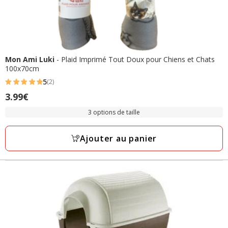
Mon Ami Luki
- Plaid Imprimé Tout Doux pour Chiens et Chats
100x70cm
5
(2)
5
Prix
3.99€
étoiles
3.99€
avec
3 options de taille
2
avis
Ajouter au panier