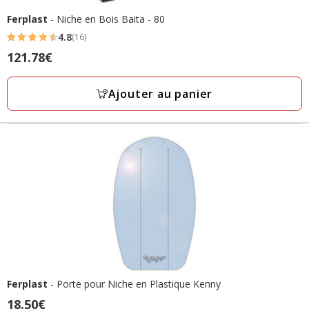
Ferplast
- Niche en Bois Baita - 80
4.8
(16)
4.8
Prix
121.78€
étoiles
121.78€
avec
Ajouter au panier
16
avis
Ferplast
- Porte pour Niche en Plastique Kenny
Prix
18.50€