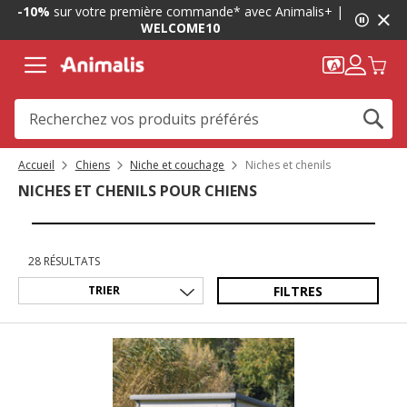
1
-10%
sur votre première commande* avec Animalis+ |
de
WELCOME10
2,
message,
Accueil
Chiens
Niche et couchage
Niches et chenils
NICHES ET CHENILS POUR CHIENS
28 RÉSULTATS
FILTRES