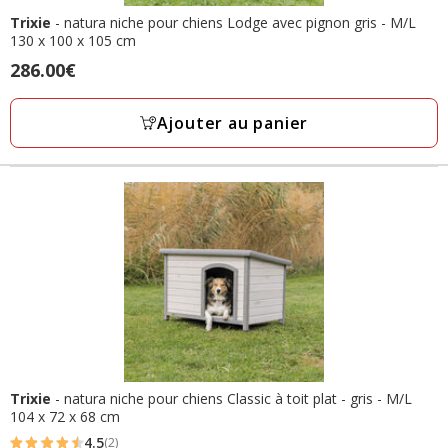
Trixie
- natura niche pour chiens Lodge avec pignon gris - M/L
130 x 100 x 105 cm
Prix
286.00€
286.00€
Ajouter au panier
Trixie
- natura niche pour chiens Classic à toit plat - gris - M/L
104 x 72 x 68 cm
4.5
(2)