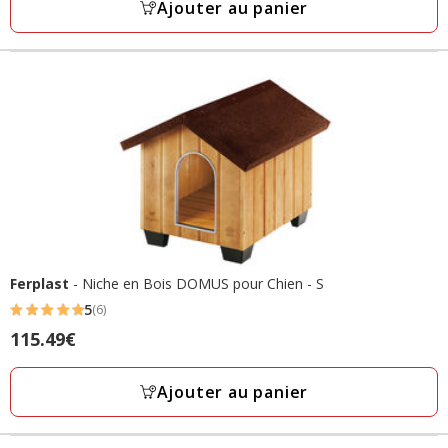
Ajouter au panier
13
avis
Ferplast
- Niche en Bois DOMUS pour Chien - S
5
(6)
5
Prix
115.49€
étoiles
115.49€
avec
Ajouter au panier
6
avis