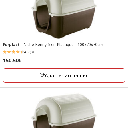
Ferplast
- Niche Kenny 5 en Plastique - 100x70x70cm
4.7
(3)
4.7
Prix
150.50€
étoiles
150.50€
avec
Ajouter au panier
3
avis