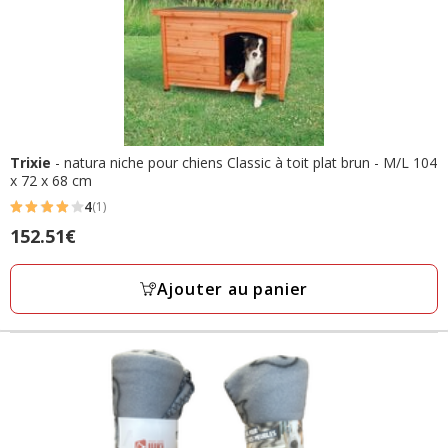
Trixie
- natura niche pour chiens Classic à toit plat brun - M/L 104
x 72 x 68 cm
4
(1)
4
Prix
152.51€
étoiles
152.51€
avec
Ajouter au panier
1
avis