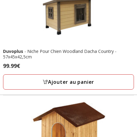
Duvoplus
- Niche Pour Chien Woodland Dacha Country -
57x45x42,5cm
Prix
99.99€
99.99€
Ajouter au panier