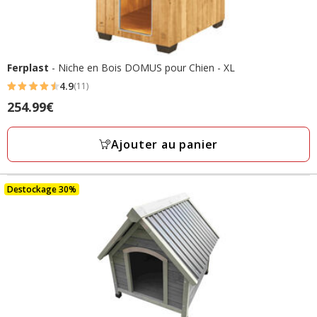
Ferplast
- Niche en Bois DOMUS pour Chien - XL
4.9
(11)
4.9
Prix
254.99€
étoiles
254.99€
avec
Ajouter au panier
11
avis
Destockage 30%