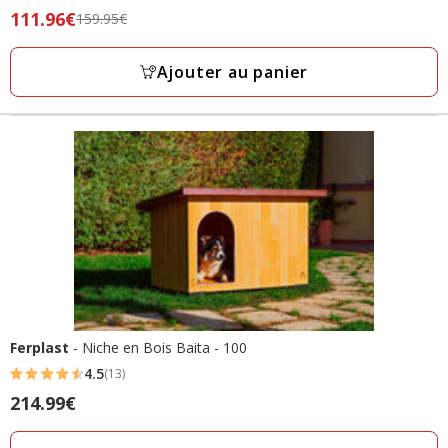
Prix
111.96€
159.95€
précédent
159.95€,
Ajouter au panier
prix
final
111.96€
Ferplast
- Niche en Bois Baita - 100
4.5
(13)
4.5
Prix
214.99€
étoiles
214.99€
avec