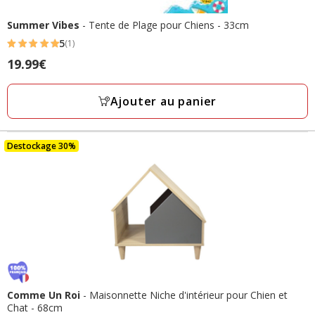
Summer Vibes
- Tente de Plage pour Chiens - 33cm
5
(1)
5
Prix
19.99€
étoiles
19.99€
avec
Ajouter au panier
1
avis
Destockage 30%
Comme Un Roi
- Maisonnette Niche d'intérieur pour Chien et
Chat - 68cm