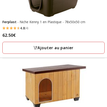
Ferplast
- Niche Kenny 1 en Plastique - 78x50x50 cm
4.8
(4)
4.8
Prix
62.50€
étoiles
62.50€
avec
Ajouter au panier
4
avis