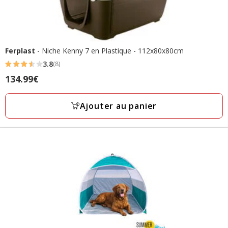
Ferplast
- Niche Kenny 7 en Plastique - 112x80x80cm
3.8
(8)
3.8
Prix
134.99€
étoiles
134.99€
avec
Ajouter au panier
8
avis