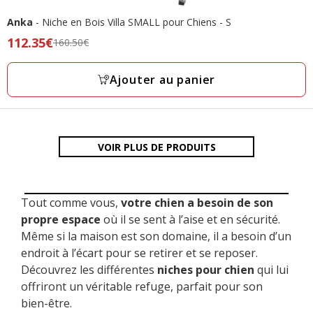
Anka
- Niche en Bois Villa SMALL pour Chiens - S
Prix
112.35€
160.50€
précédent
160.50€,
Ajouter au panier
prix
final
112.35€
VOIR PLUS DE PRODUITS
Tout comme vous,
votre chien a besoin de son
propre espace
où il se sent à l’aise et en sécurité.
Même si la maison est son domaine, il a besoin d’un
endroit à l’écart pour se retirer et se reposer.
Découvrez les différentes
niches pour chien
qui lui
offriront un véritable refuge, parfait pour son
bien-être.