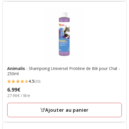
Animalis
- Shampoing Universel Protéine de Blé pour Chat -
250ml
4.5
(30)
4.5
6.99€
Prix
étoiles
27.96€
27.96€ / litre
6.99€
avec
par
30
Litre
Ajouter au panier
avis