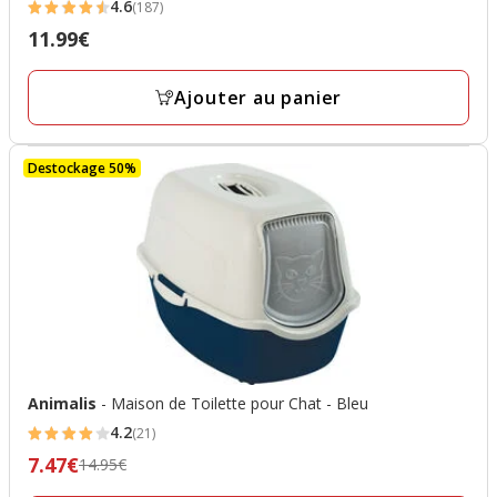
4.6
(187)
4.6
11.99€
Prix
étoiles
11.99€
avec
Ajouter au panier
187
avis
Destockage 50%
Animalis
- Maison de Toilette pour Chat - Bleu
4.2
(21)
4.2
7.47€
Prix
14.95€
étoiles
précédent