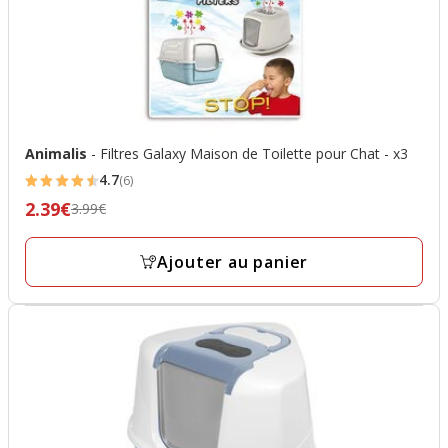
Animalis
- Filtres Galaxy Maison de Toilette pour Chat - x3
4.7
(6)
4.7
2.39€
Prix
3.99€
étoiles
précédent
avec
3.99€,
Ajouter au panier
6
prix
avis
final
2.39€