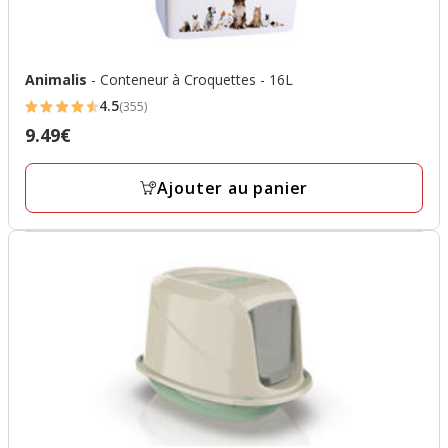
Animalis
- Conteneur à Croquettes - 16L
4.5
(355)
4.5
9.49€
Prix
étoiles
9.49€
avec
Ajouter au panier
355
avis