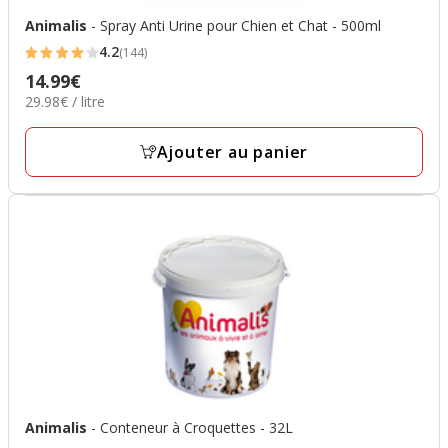
Animalis
- Spray Anti Urine pour Chien et Chat - 500ml
4.2
(144)
4.2
14.99€
Prix
étoiles
29.98€
29.98€ / litre
14.99€
avec
par
144
Litre
Ajouter au panier
avis
Animalis
- Conteneur à Croquettes - 32L