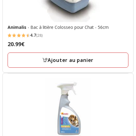
Animalis
- Bac à litière Colosseo pour Chat - 56cm
4.7
(28)
4.7
20.99€
Prix
étoiles
20.99€
avec
Ajouter au panier
28
avis