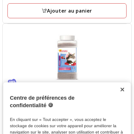
par
137
Kg
Ajouter au panier
avis
Animalis
- Désodorisant pour Litière Parfum Fraise et Cerise
Centre de préférences de
pour Chat - 700g
confidentialité 🍪
4.4
(129)
4.4
8.50€
Prix
étoiles
En cliquant sur « Tout accepter », vous acceptez le
12.14€
12.14€ / kg
8.50€
avec
stockage de cookies sur votre appareil pour améliorer la
par
129
Kg
navigation sur le site, analyser son utilisation et contribuer à