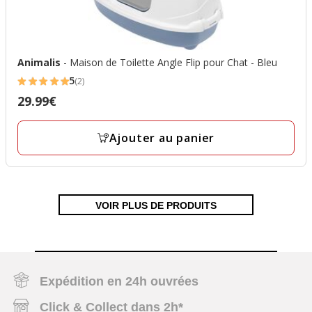
Animalis
- Maison de Toilette Angle Flip pour Chat - Bleu
5
(2)
5
29.99€
Prix
étoiles
29.99€
avec
Ajouter au panier
2
avis
VOIR PLUS DE PRODUITS
Expédition en 24h ouvrées
Click & Collect dans 2h*