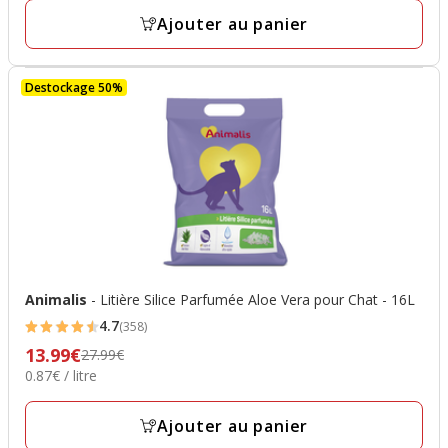
avec
14.95€,
Ajouter au panier
21
prix
avis
final
Destockage 50%
7.47€
Animalis
- Litière Silice Parfumée Aloe Vera pour Chat - 16L
4.7
(358)
4.7
13.99€
Prix
27.99€
étoiles
0.87€
0.87€ / litre
précédent
avec
par
27.99€,
358
Litre
Ajouter au panier
prix
avis