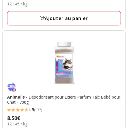
12.14€
12.14€ / kg
8.50€
avec
par
213
Kg
Ajouter au panier
avis
Animalis
- Désodorisant pour Litière Parfum Talc Bébé pour
Chat - 700g
4.5
(137)
4.5
8.50€
Prix
étoiles
12.14€
12.14€ / kg
8.50€
avec