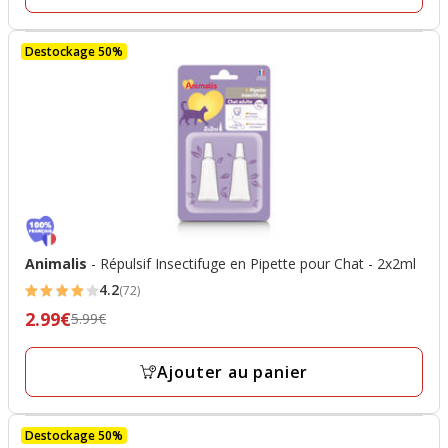
prix
avis
final
Destockage 50%
24.99€
Animalis
- Répulsif Insectifuge en Pipette pour Chat - 2x2ml
4.2
(72)
4.2
2.99€
Prix
5.99€
étoiles
précédent
avec
5.99€,
Ajouter au panier
72
prix
avis
final
Destockage 50%
2.99€