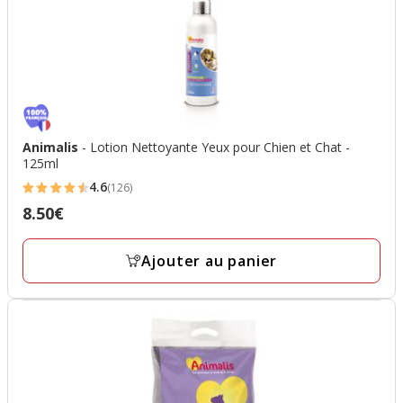
Animalis
- Lotion Nettoyante Yeux pour Chien et Chat -
125ml
4.6
(126)
4.6
8.50€
Prix
étoiles
8.50€
avec
Ajouter au panier
126
avis