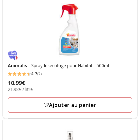
Animalis
- Spray Insectifuge pour Habitat - 500ml
4.7
(7)
4.7
10.99€
Prix
étoiles
21.98€
21.98€ / litre
10.99€
avec
par
7
Litre
Ajouter au panier
avis