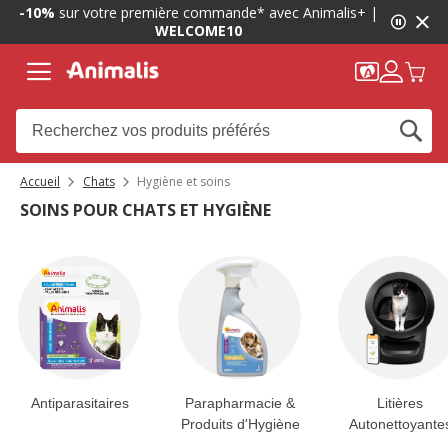
1
-10%
sur votre première commande* avec Animalis+ |
de
WELCOME10
2,
message,
Accueil
Chats
Hygiène et soins
SOINS POUR CHATS ET HYGIÈNE
Antiparasitaires
Parapharmacie &
Litières
Produits d'Hygiène
Autonettoyante