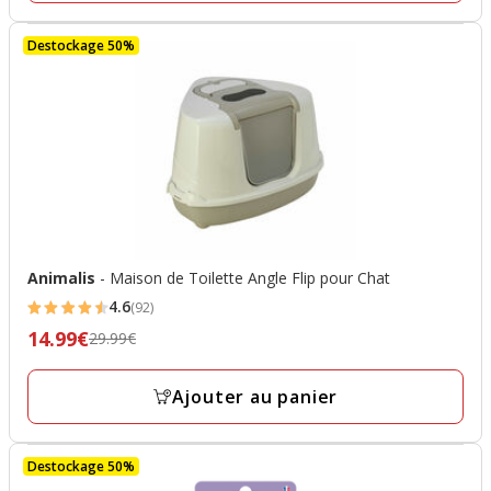
final
13.99€
Destockage 50%
Animalis
- Maison de Toilette Angle Flip pour Chat
4.6
(92)
4.6
14.99€
Prix
29.99€
étoiles
précédent
avec
29.99€,
Ajouter au panier
92
prix
avis
final
Destockage 50%
14.99€