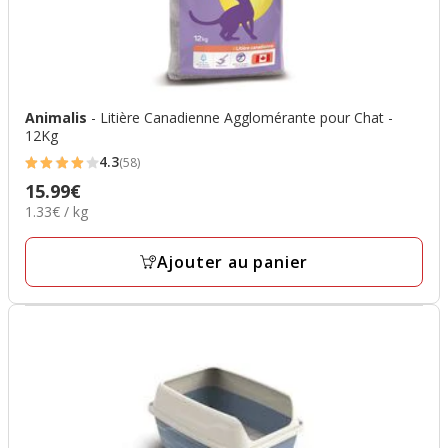
Animalis
- Litière Canadienne Agglomérante pour Chat -
12Kg
4.3
(58)
4.3
15.99€
Prix
étoiles
1.33€
1.33€ / kg
15.99€
avec
par
58
Kg
Ajouter au panier
avis