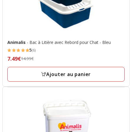
Animalis
- Bac à Litière avec Rebord pour Chat - Bleu
5
(6)
5
7.49€
Prix
14.99€
étoiles
précédent
avec
14.99€,
Ajouter au panier
6
prix
avis
final
7.49€