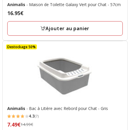
Animalis
- Maison de Toilette Galaxy Vert pour Chat - 57cm
16.95€
Prix
16.95€
Ajouter au panier
Destockage 50%
Animalis
- Bac à Litière avec Rebord pour Chat - Gris
4.3
(7)
4.3
7.49€
Prix
14.99€
étoiles