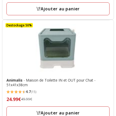
précédent
avec
14.99€,
Ajouter au panier
7
prix
avis
final
Destockage 50%
7.49€
Animalis
- Maison de Toilette IN et OUT pour Chat -
51x41x38cm
4.7
(15)
4.7
24.99€
Prix
49.99€
étoiles
précédent
avec
49.99€,
Ajouter au panier
15