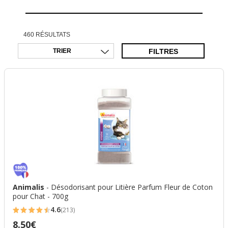
460 RÉSULTATS
FILTRES
Animalis
- Désodorisant pour Litière Parfum Fleur de Coton
pour Chat - 700g
4.6
(213)
4.6
8.50€
Prix
étoiles