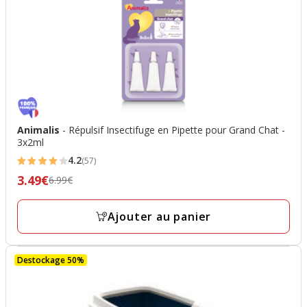
Animalis
- Répulsif Insectifuge en Pipette pour Grand Chat -
3x2ml
4.2
(57)
4.2
3.49€
Prix
6.99€
étoiles
précédent
avec
6.99€,
Ajouter au panier
57
prix
avis
final
Destockage 50%
3.49€