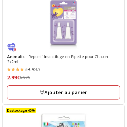
Animalis
- Répulsif Insectifuge en Pipette pour Chaton -
2x2ml
4.4
(47)
4.4
2.99€
Prix
5.99€
étoiles
précédent
avec
5.99€,
Ajouter au panier
47
prix
avis
final
Destockage 40%
2.99€