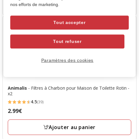
Ajouter au panier
avis
nos efforts de marketing.
Tout accepter
Tout refuser
Paramètres des cookies
Animalis
- Filtres à Charbon pour Maison de Toilette Rotin -
x2
4.5
(39)
4.5
2.99€
Prix
étoiles
2.99€
avec
Ajouter au panier
39
avis