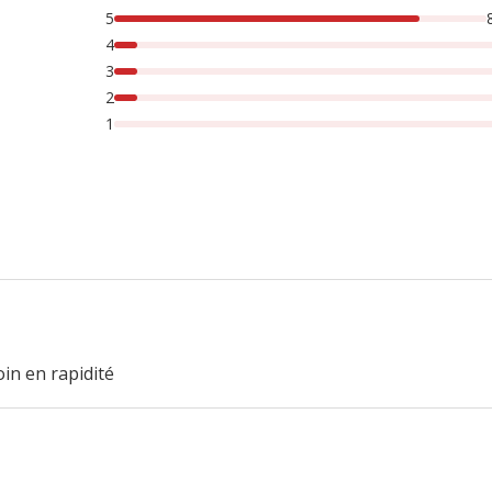
5
onnes lont noté avec {1} étoiles, 6% des personnes lont noté
4
3
2
1
in en rapidité