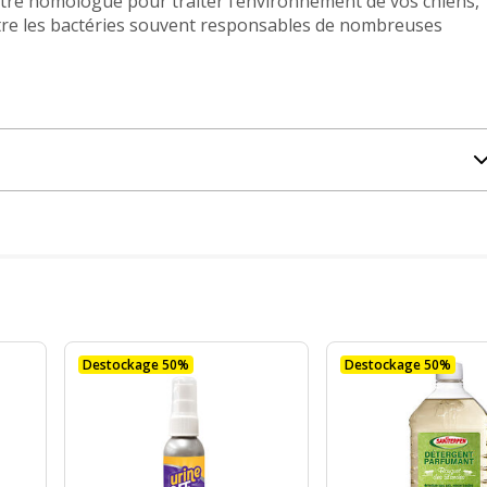
ntré homologué pour traiter l’environnement de vos chiens,
ontre les bactéries souvent responsables de nombreuses
Destockage 50%
Destockage 50%