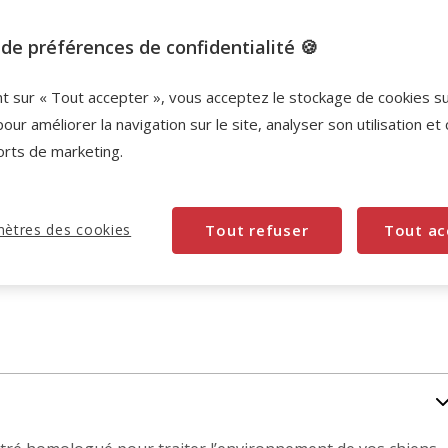
de préférences de confidentialité 🍪
Promotion disponible
Destockage 50%
: remise de 50% appliquée sur c
nt sur « Tout accepter », vous acceptez le stockage de cookies s
produit
Voir conditions
pour améliorer la navigation sur le site, analyser son utilisation et
orts de marketing.
ètres des cookies
Tout refuser
Tout ac