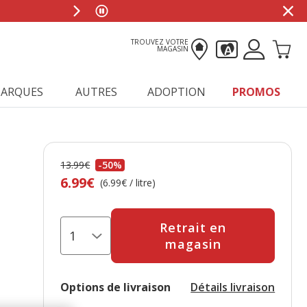
TROUVEZ VOTRE
MAGASIN
ARQUES
AUTRES
ADOPTION
PROMOS
13.99€
-50%
Prix antérieur 13.99€, Vous économisez 50%, Prix 
6.99€
(6.99€ / litre)
Retrait en
magasin
Options de livraison
Détails livraison