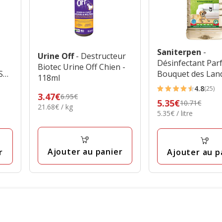
Saniterpen
-
Urine Off
- Destructeur
Désinfectant Pa
Biotec Urine Off Chien -
Sol
Bouquet des Lan
118ml
pour Sol - 1L
4.8
(25)
4.8
Prix
3.47€
6.95€
Prix
5.35€
10.71€
étoiles
21.68€
21.68€ / kg
précédent
5.35€
5.35€ / litre
précédent
par
avec
6.95€,
par
Kg
10.71€,
25
Litre
prix
prix
avis
final
final
Ajouter au panier
r
Ajouter au p
3.47€
5.35€