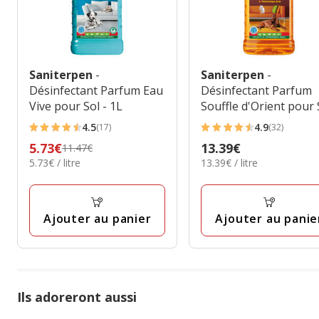
Saniterpen
-
Saniterpen
-
Désinfectant Parfum Eau
Désinfectant Parfum
Vive pour Sol - 1L
Souffle d'Orient pour 
- 1L
4.5
4.9
(17)
(32)
4.5
4.9
Prix
5.73€
Prix
13.39€
11.47€
étoiles
étoiles
5.73€
13.39€
5.73€ / litre
13.39€ / litre
précédent
13.39€
avec
avec
par
par
11.47€,
17
32
Litre
Litre
prix
avis
avis
final
Ajouter au panier
Ajouter au panie
5.73€
Ils adoreront aussi