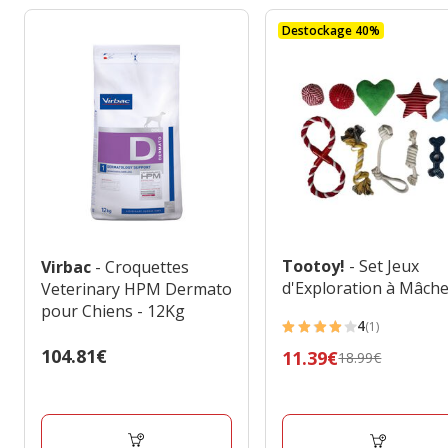
Destockage 40%
Tootoy!
- Set Jeux
Virbac
- Croquettes
d'Exploration à Mâch
Veterinary HPM Dermato
pour Chiens - 12Kg
4
(1)
4
Prix
104.81€
Prix
11.39€
18.99€
étoiles
104.81€
précédent
avec
18.99€,
1
prix
avis