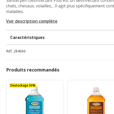
Saniterpen Désinfectant Plus est un désinfectant conce
chats, chevaux, volailles,…Il agit plus spécifiquement c
maladies.
Voir description complète
Caractéristiques
Réf.
284666
Produits recommandés
Destockage 50%