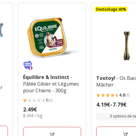
Destockage 40%
Équilibre & Instinct
-
Tootoy!
- Os Bac
Pâtée Gibier et Légumes
Mâcher
er
pour Chiens - 300g
4.6
(7)
4.6
1
(1)
1
Prix
4.19€
-
7.79€
étoiles
Prix
2.49€
étoiles
de
avec
8.30€
8.30€ / kg
2.49€
3 options de tai
avec
4.19€
7
par
1
à
Kg
avis
avis
7.79€