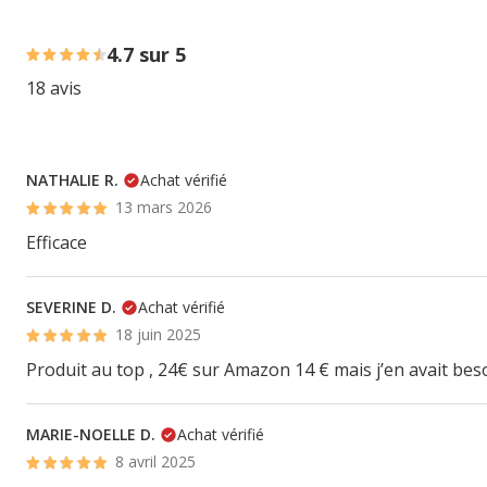
82% des personnes lont noté avec {1} étoiles, 6% des pers
4.7 sur 5
18 avis
NATHALIE R.
Achat vérifié
13 mars 2026
Efficace
SEVERINE D.
Achat vérifié
18 juin 2025
Produit au top , 24€ sur Amazon 14 € mais j’en avait beso
MARIE-NOELLE D.
Achat vérifié
8 avril 2025