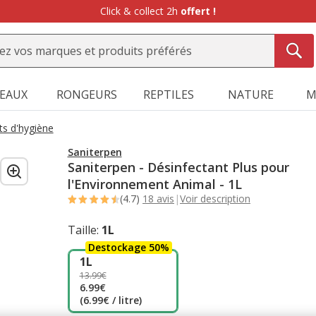
SEAUX
RONGEURS
REPTILES
NATURE
M
ts d'hygiène
Saniterpen
Saniterpen - Désinfectant Plus pour
l'Environnement Animal - 1L
(4.7)
18 avis
|
Voir description
Taille:
1L
Destockage 50%
1L
13.99€
6.99€
(6.99€ / litre)