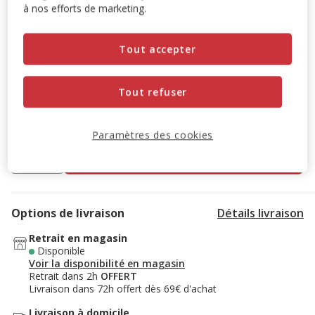
à nos efforts de marketing.
Promotion disponible
Tout accepter
-10% sur votre première commande* avec votre Carte
Animalis. Offre non cumulable aux autres promotions en
cours.
Voir conditions
Tout refuser
Code:
WELCOME10
Copier
Paramètres des cookies
Ajouter au panier
Options de livraison
Détails livraison
Retrait en magasin
Disponible
Voir la disponibilité en magasin
Retrait dans 2h
OFFERT
Livraison dans 72h offert dès 69€ d'achat
Livraison à domicile