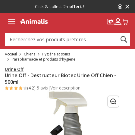
2
Click & collect 2h
offert !
de
2,
message,
Accueil
Chiens
Hygiène et soins
Parapharmacie et produits d'hygiène
Urine Off
Urine Off - Destructeur Biotec Urine Off Chien -
500ml
(4.2)
5 avis
|
Voir description