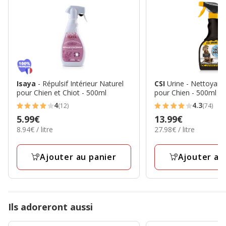
Isaya
- Répulsif Intérieur Naturel
CSI
Urine - Nettoyan
pour Chien et Chiot - 500ml
pour Chien - 500ml
4
4.3
(12)
(74)
4
4.3
Prix
5.99€
Prix
13.99€
étoiles
étoiles
8.94€
27.98€
8.94€ / litre
27.98€ / litre
5.99€
13.99€
avec
avec
par
par
12
74
Litre
Litre
Ajouter au panier
Ajouter au
avis
avis
Ils adoreront aussi