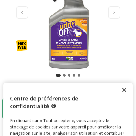
Taille:
500ml
Centre de préférences de
500ml
confidentialité 🍪
13.79€
(24.19€ / kg)
En cliquant sur « Tout accepter », vous acceptez le
stockage de cookies sur votre appareil pour améliorer la
13.79€
Prix 13.79€, 24.19 EUR par kg
(24.19€ / kg)
navigation sur le site, analyser son utilisation et contribuer