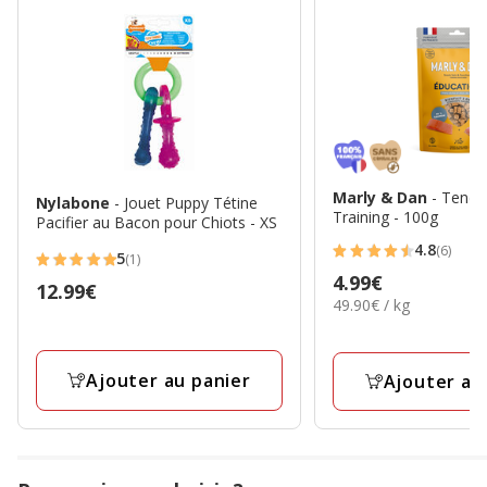
Marly & Dan
- Tend
Nylabone
- Jouet Puppy Tétine
Training - 100g
Pacifier au Bacon pour Chiots - XS
4.8
(6)
5
4.8
(1)
5
Prix
4.99€
étoiles
Prix
12.99€
étoiles
49.90€
49.90€ / kg
4.99€
avec
12.99€
avec
par
6
Kg
1
avis
avis
Ajouter au panier
Ajouter au