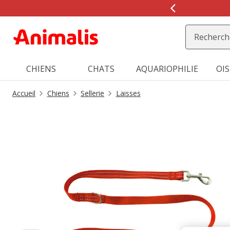
2
de
2,
message,
CHIENS
CHATS
AQUARIOPHILIE
OI
Accueil
Chiens
Sellerie
Laisses