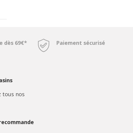
te dès 69€*
Paiement sécurisé
sins
 tous nos
 recommande