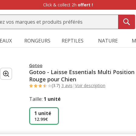
Click & collect 2h
offert !
SEAUX
RONGEURS
REPTILES
NATURE
M
Gotoo
Gotoo - Laisse Essentials Multi Position
Rouge pour Chien
(3.7)
3 avis
|
Voir description
Taille:
1 unité
1 unité
12.99€