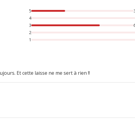
5
rsonnes lont noté avec {1} étoiles,
4
3
2
1
ujours. Et cette laisse ne me sert à rien !!