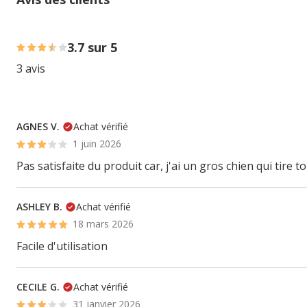
33% des personnes lont noté avec {1} étoiles, 67% des pe
3.7 sur 5
3 avis
AGNES V.
Achat vérifié
1 juin 2026
Pas satisfaite du produit car, j'ai un gros chien qui tire to
ASHLEY B.
Achat vérifié
18 mars 2026
Facile d'utilisation
CECILE G.
Achat vérifié
31 janvier 2026