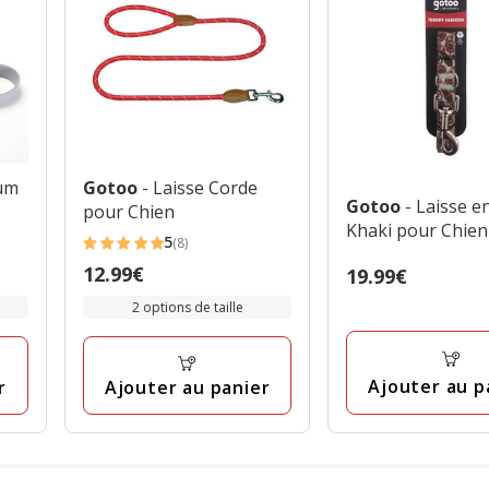
ium
Gotoo
- Laisse Corde
Gotoo
- Laisse e
pour Chien
Khaki pour Chien
5
(8)
5
Prix
12.99€
Prix
19.99€
étoiles
12.99€
19.99€
avec
2 options de taille
8
avis
Ajouter au p
r
Ajouter au panier