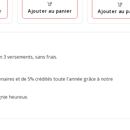
à
avis
avis
14.99€
Ajouter au panier
r
Ajouter au p
n 3 versements, sans frais.
enaires et de 5% crédités toute l'année grâce à notre
gnie heureux.