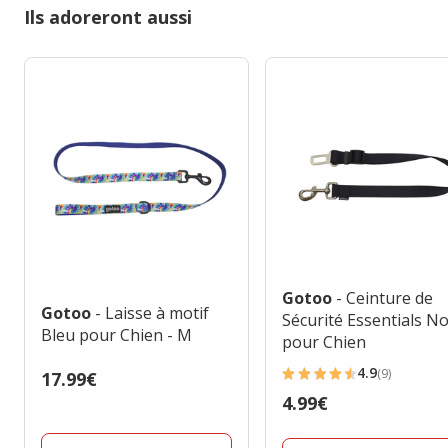
Ils adoreront aussi
Gotoo
- Ceinture de
Gotoo
- Laisse à motif
Sécurité Essentials No
Bleu pour Chien - M
pour Chien
4.9
(9)
Prix
17.99€
4.9
17.99€
Prix
4.99€
étoiles
4.99€
avec