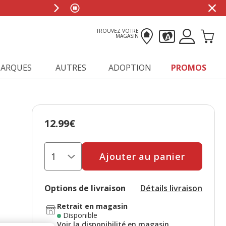
TROUVEZ VOTRE
MAGASIN
ARQUES
AUTRES
ADOPTION
PROMOS
12.99€
Prix 12.99€
Ajouter au panier
Options de livraison
Détails livraison
Retrait en magasin
Disponible
Voir la disponibilité en magasin