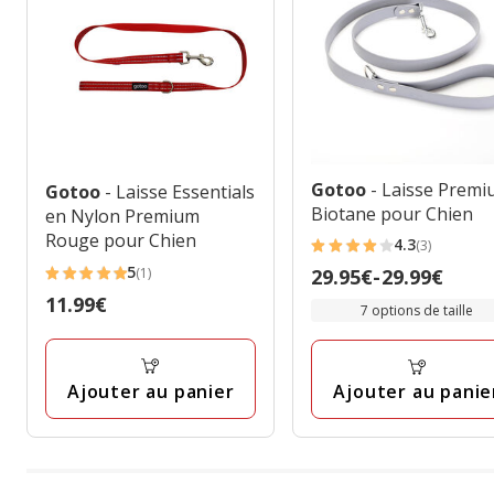
Gotoo
- Laisse Prem
Gotoo
- Laisse Essentials
Biotane pour Chien
en Nylon Premium
Rouge pour Chien
4.3
(3)
4.3
5
(1)
Prix
29.95€
-
29.99€
étoiles
5
de
Prix
11.99€
avec
étoiles
7 options de taille
29.95€
11.99€
3
avec
à
avis
1
29.99€
avis
Ajouter au panier
Ajouter au panie