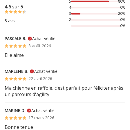
80% des personnes lont noté avec {1} étoiles, 20% des per
5
80%
4.6 sur 5
4
0%
3
20%
2
0%
5 avis
1
0%
PASCALE B.
Achat vérifié
8 août 2026
Elle aime
MARLENE B.
Achat vérifié
22 avril 2026
Ma chienne en raffole, c'est parfait pour féliciter après
un parcours d'agility
MARINE D.
Achat vérifié
17 mars 2026
Bonne tenue