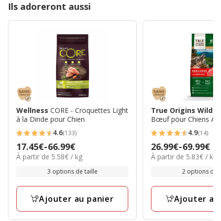
Ils adoreront aussi
Wellness
CORE - Croquettes Light
True Origins Wild
-
à la Dinde pour Chien
Bœuf pour Chiens Adu
4.6
4.9
(133)
(14)
4.6
4.9
Prix
17.45€
-
66.99€
Prix
26.99€
-
69.99€
étoiles
étoiles
5.58€
5.83€
À partir de 5.58€ / kg
À partir de 5.83€ / kg
de
de
avec
avec
par
par
17.45€
26.99€
3 options de taille
2 options de t
133
14
Kg
Kg
à
à
avis
avis
66.99€
69.99€
Ajouter au panier
Ajouter au