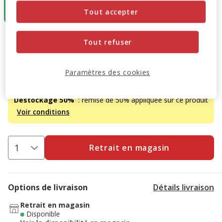
6.99€
7.99€
Tout accepter
3.49€
4.79€
6.99€
-50%
Prix antérieur 6.99€, Vous économisez 50%, Prix final 3.49
Tout refuser
3.49€
Paramètres des cookies
Promotion disponible
Destockage 50%
: remise de 50% appliquée sur ce produit
Voir conditions
Retrait en magasin
Options de livraison
Détails livraison
Retrait en magasin
Disponible