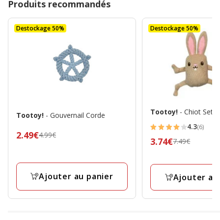
Produits recommandés
Destockage 50%
Destockage 50%
Tootoy!
- Chiot Set 
Tootoy!
- Gouvernail Corde
4.3
(6)
4.3
Prix
2.49€
4.99€
Prix
3.74€
7.49€
étoiles
précédent
précédent
avec
4.99€,
7.49€,
6
prix
prix
Ajouter au panier
Ajouter au
avis
final
final
2.49€
3.74€