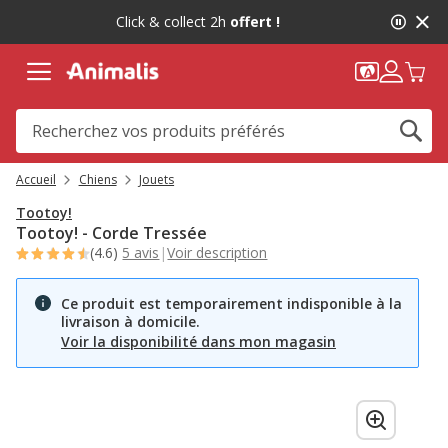
2
Click & collect 2h
offert !
de
2,
message,
Accueil
Chiens
Jouets
Tootoy!
Tootoy! - Corde Tressée
(4.6)
5 avis
|
Voir description
Ce produit est temporairement indisponible à la
livraison à domicile.
Voir la disponibilité dans mon magasin