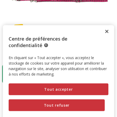
Centre de préférences de
confidentialité 🍪
Taille:
S-M: 2,00 M/Ø 12 mm
En cliquant sur « Tout accepter », vous acceptez le
stockage de cookies sur votre appareil pour améliorer la
navigation sur le site, analyser son utilisation et contribuer
S-M: 2,00 M/Ø
L-XL: 2,00 M/Ø
12 mm
18 mm
à nos efforts de marketing.
10.37€
18.99€
Tout accepter
10.37€
Prix 10.37€
Promotion disponible
Tout refuser