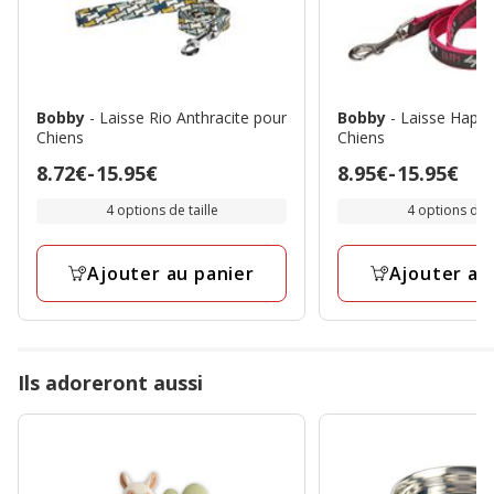
Bobby
- Laisse Rio Anthracite pour
Bobby
- Laisse Happ
Chiens
Chiens
Prix
8.72€
-
15.95€
Prix
8.95€
-
15.95€
de
de
4 options de taille
4 options de t
8.72€
8.95€
à
à
Ajouter au panier
Ajouter au
15.95€
15.95€
Ils adoreront aussi