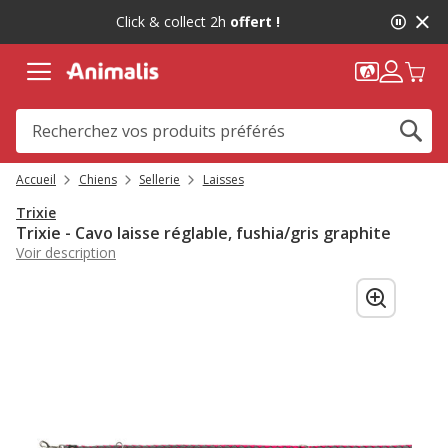
2
Click & collect 2h
offert !
de
2,
message,
Accueil
Chiens
Sellerie
Laisses
Trixie
Trixie - Cavo laisse réglable, fushia/gris graphite
Voir description