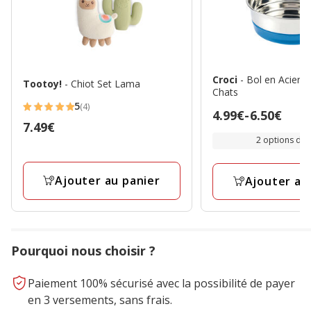
Croci
- Bol en Acier 
Tootoy!
- Chiot Set Lama
Chats
5
(4)
5
Prix
4.99€
-
6.50€
Prix
7.49€
étoiles
de
2 options de t
7.49€
avec
4.99€
4
à
avis
Ajouter au panier
Ajouter au
6.50€
Pourquoi nous choisir ?
Paiement 100% sécurisé avec la possibilité de payer
en 3 versements, sans frais.