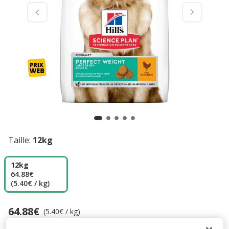
Taille:
12kg
12kg
64.88€
(5.40€ / kg)
64.88€
Prix 64.88€, 5.40 EUR par kg
(5.40€ / kg)