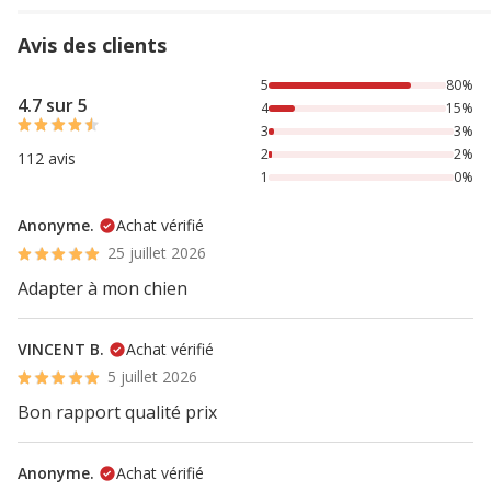
Avis des clients
80% des personnes lont noté avec {1} étoiles, 15% des pers
5
80%
4.7 sur 5
4
15%
3
3%
2
2%
112 avis
1
0%
Anonyme.
Achat vérifié
25 juillet 2026
Adapter à mon chien
VINCENT B.
Achat vérifié
5 juillet 2026
Bon rapport qualité prix
Anonyme.
Achat vérifié