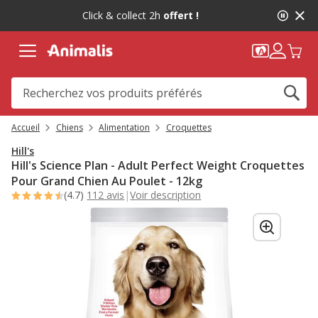
2
Click & collect 2h
offert !
de
2,
message,
Accueil
Chiens
Alimentation
Croquettes
Hill's
Hill's Science Plan - Adult Perfect Weight Croquettes
Pour Grand Chien Au Poulet - 12kg
(4.7)
112 avis
|
Voir description