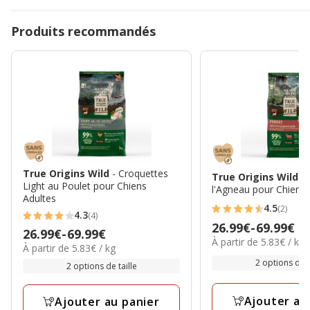
Produits recommandés
True Origins Wild
- Croquettes
True Origins Wild
-
Light au Poulet pour Chiens
l'Agneau pour Chiens 
Adultes
4.5
(2)
4.5
4.3
(4)
4.3
Prix
26.99€
-
69.99€
étoiles
Prix
26.99€
-
69.99€
étoiles
5.83€
À partir de 5.83€ / kg
de
5.83€
avec
À partir de 5.83€ / kg
de
par
avec
26.99€
par
2 options de t
2
26.99€
Kg
2 options de taille
4
Kg
à
avis
à
avis
69.99€
69.99€
Ajouter au
Ajouter au panier