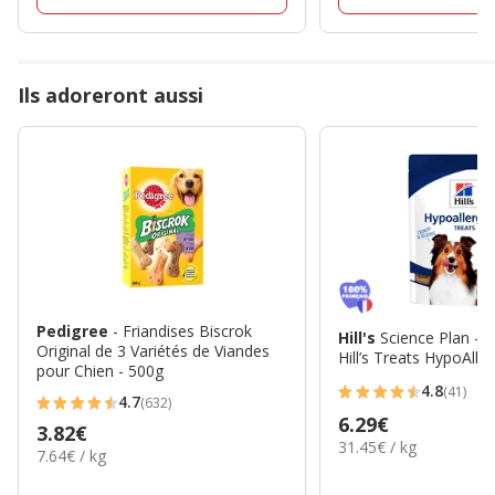
Ils adoreront aussi
Pedigree
- Friandises Biscrok
Hill's
Science Plan - F
Original de 3 Variétés de Viandes
Hill’s Treats HypoAlle
pour Chien - 500g
4.8
(41)
4.8
4.7
(632)
4.7
Prix
6.29€
étoiles
Prix
3.82€
étoiles
31.45€
31.45€ / kg
6.29€
avec
7.64€
7.64€ / kg
3.82€
par
avec
par
41
Kg
632
Kg