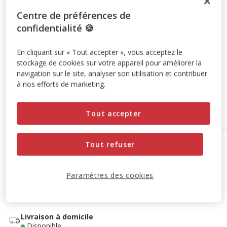
Promotion disponible
Centre de préférences de
confidentialité 🍪
-10% sur votre première commande* avec votre Carte
Animalis. Offre non cumulable aux autres promotions en
En cliquant sur « Tout accepter », vous acceptez le
cours.
Voir conditions
stockage de cookies sur votre appareil pour améliorer la
Code:
WELCOME10
Copier
navigation sur le site, analyser son utilisation et contribuer
à nos efforts de marketing.
Ajouter au panier
Tout accepter
Tout refuser
Options de livraison
Détails livraison
Retrait en magasin
Disponible
Paramètres des cookies
Voir la disponibilité en magasin
Retrait dans 2h
OFFERT
Livraison dans 72h offert dès 69€ d'achat
Livraison à domicile
Disponible