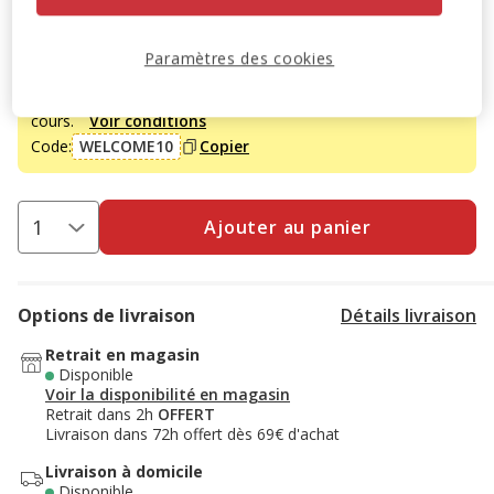
Promotion disponible
Paramètres des cookies
-10% sur votre première commande* avec votre Carte
Animalis. Offre non cumulable aux autres promotions en
cours.
Voir conditions
Code:
WELCOME10
Copier
Ajouter au panier
Options de livraison
Détails livraison
Retrait en magasin
Disponible
Voir la disponibilité en magasin
Retrait dans 2h
OFFERT
Livraison dans 72h offert dès 69€ d'achat
Livraison à domicile
Disponible