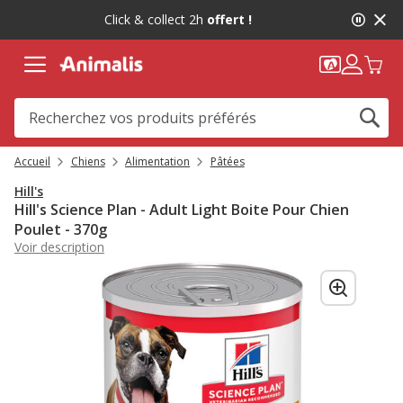
2
Click & collect 2h
offert !
de
2,
message,
Accueil
Chiens
Alimentation
Pâtées
Hill's
Hill's Science Plan - Adult Light Boite Pour Chien
Poulet - 370g
Voir description