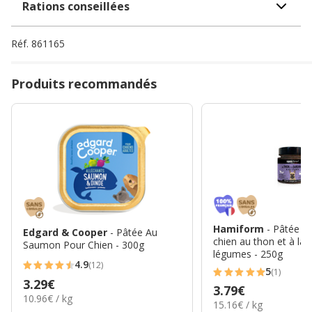
Rations conseillées
Réf.
861165
Produits recommandés
Hamiform
- Pâtée C
Edgard & Cooper
- Pâtée Au
chien au thon et à la 
Saumon Pour Chien - 300g
légumes - 250g
4.9
(12)
4.9
5
(1)
5
Prix
3.29€
étoiles
Prix
3.79€
étoiles
10.96€
10.96€ / kg
3.29€
15.16€
avec
15.16€ / kg
3.79€
par