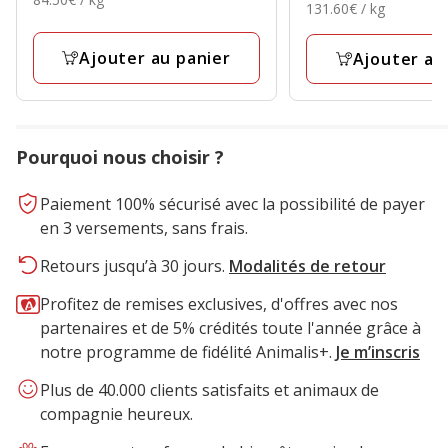
1.69€
131.60€
avec
131.60€ / kg
3.29€
par
avec
par
1
Kg
1
Kg
avis
Ajouter au panier
Ajouter au
avis
Pourquoi nous choisir ?
Paiement 100% sécurisé avec la possibilité de payer
en 3 versements, sans frais.
Retours jusqu’à 30 jours.
Modalités de retour
Profitez de remises exclusives, d'offres avec nos
partenaires et de 5% crédités toute l'année grâce à
notre programme de fidélité Animalis+.
Je m’inscris
Plus de 40.000 clients satisfaits et animaux de
compagnie heureux.