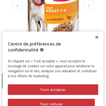
Centre de préférences de
confidentialité 🍪
En cliquant sur « Tout accepter », vous acceptez le
Taille:
370g
stockage de cookies sur votre appareil pour améliorer la
navigation sur le site, analyser son utilisation et contribuer
à nos efforts de marketing.
370g
4.99€
(13.48€ / kg)
Tout accepter
4.99€
Prix 4.99€, 13.48 EUR par kg
(13.48€ / kg)
Tout refuser