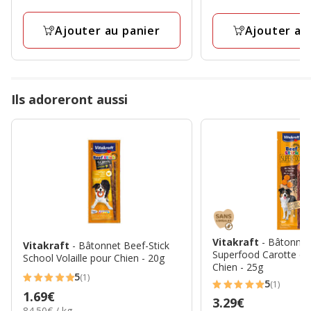
avec
par
12
Kg
1
Kg
avis
Ajouter au panier
Ajouter au
avis
Ils adoreront aussi
Vitakraft
- Bâtonnet
Vitakraft
- Bâtonnet Beef-Stick
Superfood Carotte et
School Volaille pour Chien - 20g
Chien - 25g
5
(1)
5
5
(1)
5
Prix
1.69€
étoiles
Prix
3.29€
étoiles
84.50€
84.50€ / kg