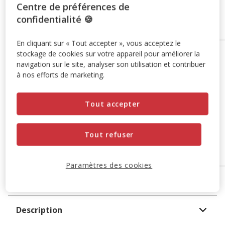
Centre de préférences de
Ajouter au panier
confidentialité 🍪
En cliquant sur « Tout accepter », vous acceptez le
stockage de cookies sur votre appareil pour améliorer la
Options de livraison
Détails livraison
navigation sur le site, analyser son utilisation et contribuer
Retrait en magasin
à nos efforts de marketing.
Disponible
Voir la disponibilité en magasin
Retrait dans 2h
OFFERT
Tout accepter
Livraison dans 72h offert dès 69€ d'achat
Livraison à domicile
Tout refuser
Disponible
Expédition sous 24h ouvrées
OFFERTE
dès 69€ d’achat
Paramètres des cookies
A propos de ce produit
Description