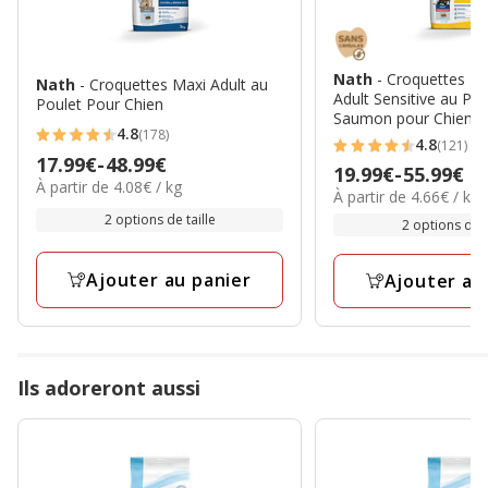
Nath
- Croquettes M
Nath
- Croquettes Maxi Adult au
Adult Sensitive au Po
Poulet Pour Chien
Saumon pour Chien
4.8
(178)
4.8
4.8
(121)
4.8
Prix
17.99€
-
48.99€
étoiles
Prix
19.99€
-
55.99€
étoiles
4.08€
À partir de 4.08€ / kg
de
4.66€
avec
À partir de 4.66€ / kg
de
par
avec
17.99€
par
2 options de taille
178
19.99€
Kg
2 options de t
121
Kg
à
avis
à
avis
48.99€
55.99€
Ajouter au panier
Ajouter au
Ils adoreront aussi