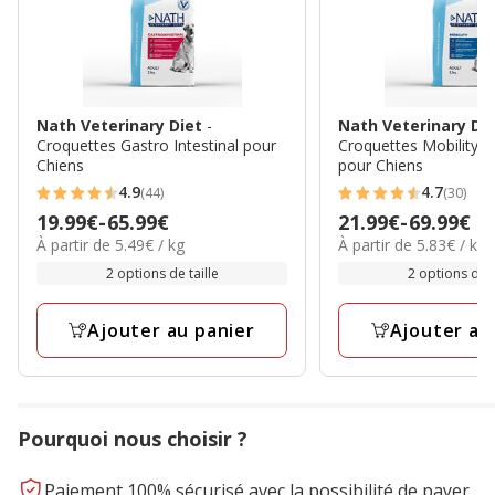
Nath Veterinary Diet
-
Nath Veterinary Di
Croquettes Gastro Intestinal pour
Croquettes Mobility S
Chiens
pour Chiens
4.9
4.7
(44)
(30)
4.9
4.7
Prix
19.99€
-
65.99€
Prix
21.99€
-
69.99€
étoiles
étoiles
5.49€
5.83€
À partir de 5.49€ / kg
À partir de 5.83€ / kg
de
de
avec
avec
par
par
19.99€
21.99€
2 options de taille
2 options de t
44
30
Kg
Kg
à
à
avis
avis
65.99€
69.99€
Ajouter au panier
Ajouter au
Pourquoi nous choisir ?
Paiement 100% sécurisé avec la possibilité de payer