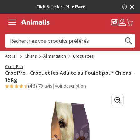
2
Click & collect 2h
offert !
de
2,
message,
Accueil
Chiens
Alimentation
Croquettes
Croc Pro
Croc Pro - Croquettes Adulte au Poulet pour Chiens -
15Kg
(4.6)
79 avis
|
Voir description