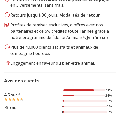
en 3 versements, sans frais.
Retours jusqu’à 30 jours.
Modalités de retour
Profitez de remises exclusives, d'offres avec nos
partenaires et de 5% crédités toute l'année grâce à
notre programme de fidélité Animalis+.
Je m’inscris
Plus de 40.000 clients satisfaits et animaux de
compagnie heureux.
Engagement en faveur du bien-être animal.
Avis des clients
73% des personnes lont noté avec {1} étoiles, 24% des per
5
73%
4.6 sur 5
4
24%
3
1%
2
1%
79 avis
1
1%