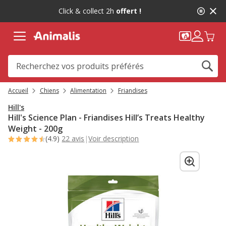
2
Click & collect 2h
offert !
de
2,
message,
Accueil
Chiens
Alimentation
Friandises
Hill's
Hill's Science Plan - Friandises Hill’s Treats Healthy
Weight - 200g
(4.9)
22 avis
|
Voir description