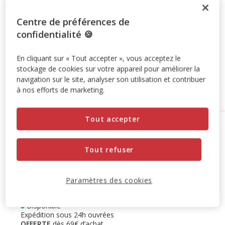
-10% sur votre première commande* avec votre Carte
Centre de préférences de
Animalis. Offre non cumulable aux autres promotions en
confidentialité 🍪
cours.
Voir conditions
Code:
WELCOME10
Copier
En cliquant sur « Tout accepter », vous acceptez le
stockage de cookies sur votre appareil pour améliorer la
navigation sur le site, analyser son utilisation et contribuer
Ajouter au panier
à nos efforts de marketing.
Tout accepter
Options de livraison
Détails livraison
Retrait en magasin
Tout refuser
Disponible
Voir la disponibilité en magasin
Retrait dans 2h
OFFERT
Livraison dans 72h offert dès 69€ d'achat
Paramètres des cookies
Livraison à domicile
Disponible
Expédition sous 24h ouvrées
OFFERTE
dès 69€ d’achat