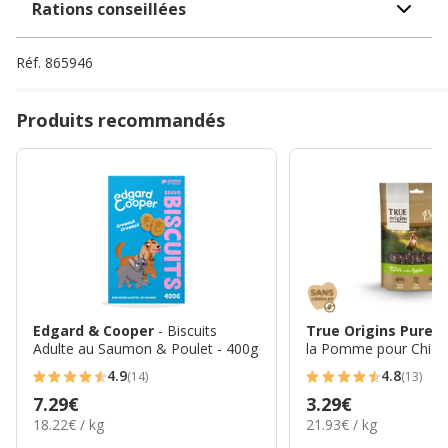
Rations conseillées
Réf.
865946
Produits recommandés
Edgard & Cooper
- Biscuits
True Origins Pure
-
Adulte au Saumon & Poulet - 400g
la Pomme pour Chien
4.9
4.8
(14)
(13)
4.9
4.8
Prix
7.29€
Prix
3.29€
étoiles
étoiles
18.22€
21.93€
18.22€ / kg
21.93€ / kg
7.29€
3.29€
avec
avec
par
par