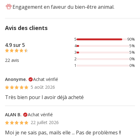
Engagement en faveur du bien-être animal.
Avis des clients
90% des personnes lont noté avec {1} étoiles, 5% des perso
5
90%
4.9 sur 5
4
5%
3
5%
2
0%
22 avis
1
0%
Anonyme.
Achat vérifié
5 août 2026
Très bien pour l avoir déjà acheté
ALAN B.
Achat vérifié
22 juillet 2026
Moi je ne sais pas, mails elle ... Pas de problèmes !!