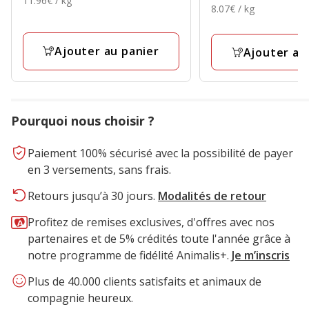
11.96€ / kg
3.59€
8.07€
8.07€ / kg
100.71€
par
avec
par
Kg
1
Kg
avis
Ajouter au panier
Ajouter au
Pourquoi nous choisir ?
Paiement 100% sécurisé avec la possibilité de payer
en 3 versements, sans frais.
Retours jusqu’à 30 jours.
Modalités de retour
Profitez de remises exclusives, d'offres avec nos
partenaires et de 5% crédités toute l'année grâce à
notre programme de fidélité Animalis+.
Je m’inscris
Plus de 40.000 clients satisfaits et animaux de
compagnie heureux.