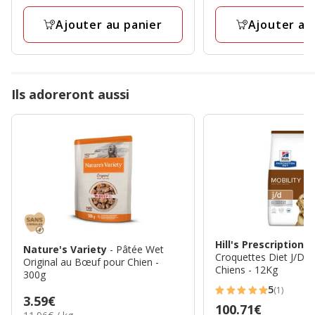
14
13
Kg
Kg
avis
avis
Ajouter au panier
Ajouter au
Ils adoreront aussi
Hill's Prescription 
Nature's Variety
- Pâtée Wet
Croquettes Diet J/D M
Original au Bœuf pour Chien -
Chiens - 12Kg
300g
5
(1)
5
Prix
3.59€
Prix
100.71€
étoiles
11.96€