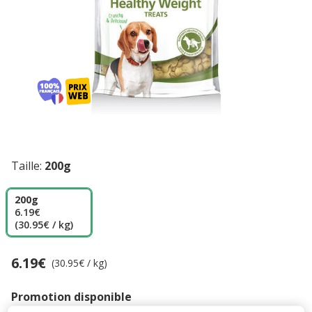
Taille:
200g
200g
6.19€
(30.95€ / kg)
6.19€
Prix 6.19€, 30.95 EUR par kg
(30.95€ / kg)
Promotion disponible