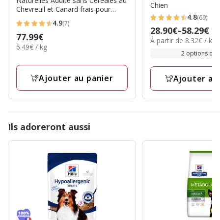
Naturelles Adulte sans Céréales au
Chien
Chevreuil et Canard frais pour
4.8
(69)
Chien - 12Kg
4.8
4.9
(7)
4.9
Prix
28.90€
-
58.29€
étoiles
Prix
77.99€
étoiles
8.32€
À partir de 8.32€ / kg
de
avec
6.49€
6.49€ / kg
77.99€
par
avec
28.90€
2 options de t
par
69
Kg
7
Kg
à
avis
avis
58.29€
Ajouter au panier
Ajouter au
Ils adoreront aussi