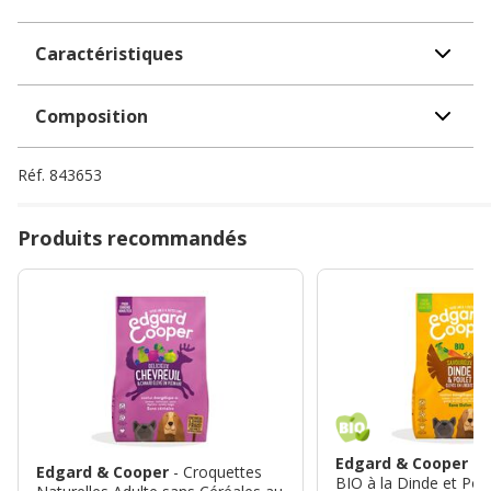
Caractéristiques
Composition
Réf.
843653
Produits recommandés
Edgard & Cooper
- 
Edgard & Cooper
- Croquettes
BIO à la Dinde et Pou