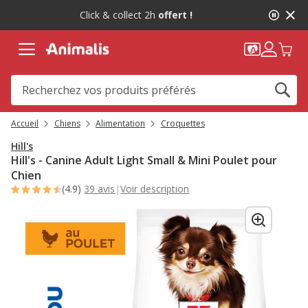
1
-10%
sur votre première commande* avec Animalis+ |
de
WELCOME10
2,
message,
Accueil
Chiens
Alimentation
Croquettes
Hill's
Hill's - Canine Adult Light Small & Mini Poulet pour
Chien
(4.9)
39 avis
|
Voir description