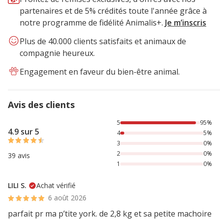
partenaires et de 5% crédités toute l'année grâce à
notre programme de fidélité Animalis+.
Je m’inscris
Plus de 40.000 clients satisfaits et animaux de
compagnie heureux.
Engagement en faveur du bien-être animal.
Avis des clients
95% des personnes lont noté avec {1} étoiles, 5% des pers
5
95%
4.9 sur 5
4
5%
3
0%
2
0%
39 avis
1
0%
LILI S.
Achat vérifié
6 août 2026
parfait pr ma p’tite york. de 2,8 kg et sa petite machoire