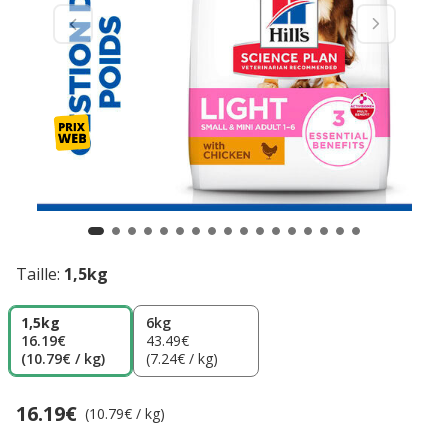
Taille:
1,5kg
1,5kg
6kg
16.19€
43.49€
(10.79€ / kg)
(7.24€ / kg)
16.19€
Prix 16.19€, 10.79 EUR par kg
(10.79€ / kg)