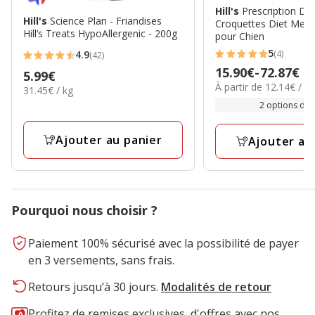
Hill's
Prescription Die
Hill's
Science Plan - Friandises
Croquettes Diet Metab
Hill’s Treats HypoAllergenic - 200g
pour Chien
5
(4)
4.9
(42)
5
4.9
Prix
15.90€
-
72.87€
Prix
5.99€
étoiles
étoiles
12.14€
À partir de 12.14€ / k
de
31.45€
31.45€ / kg
5.99€
avec
avec
par
par
15.90€
2 options de t
4
Kg
42
Kg
à
avis
avis
72.87€
Ajouter au panier
Ajouter au
Pourquoi nous choisir ?
Paiement 100% sécurisé avec la possibilité de payer
en 3 versements, sans frais.
Retours jusqu’à 30 jours.
Modalités de retour
Profitez de remises exclusives, d'offres avec nos