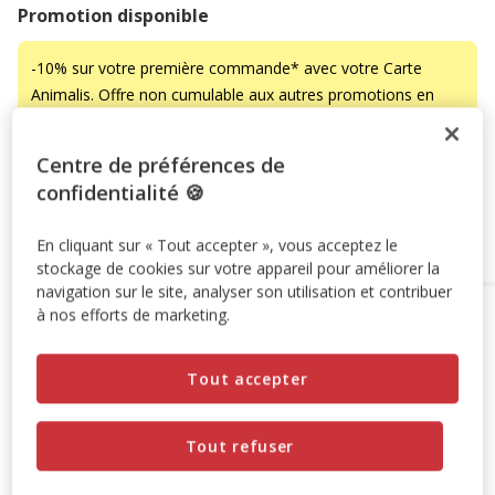
Promotion disponible
-10% sur votre première commande* avec votre Carte
Animalis. Offre non cumulable aux autres promotions en
cours.
Voir conditions
Code:
WELCOME10
Copier
Centre de préférences de
confidentialité 🍪
Ajouter au panier
En cliquant sur « Tout accepter », vous acceptez le
stockage de cookies sur votre appareil pour améliorer la
navigation sur le site, analyser son utilisation et contribuer
Options de livraison
Détails livraison
à nos efforts de marketing.
Retrait en magasin
Disponible
Tout accepter
Voir la disponibilité en magasin
Retrait dans 2h
OFFERT
Livraison dans 72h offert dès 69€ d'achat
Tout refuser
Livraison à domicile
Disponible