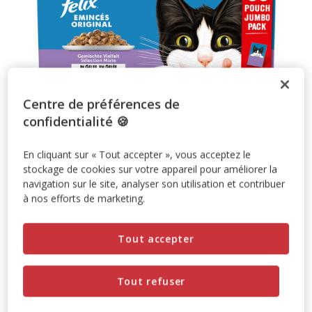
Centre de préférences de
confidentialité 🍪
En cliquant sur « Tout accepter », vous acceptez le
stockage de cookies sur votre appareil pour améliorer la
Prix non disponible
navigation sur le site, analyser son utilisation et contribuer
à nos efforts de marketing.
Temporairement en rupture de stock
Découvrir des produits similaires
Tout accepter
Promotion disponible
Tout refuser
-10% sur votre première commande* avec votre Carte
Animalis. Offre non cumulable aux autres promotions en