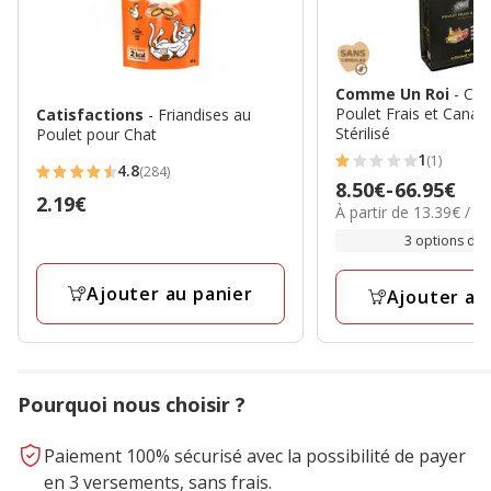
Comme Un Roi
- Cro
Poulet Frais et Canar
Catisfactions
- Friandises au
Stérilisé
Poulet pour Chat
1
(1)
1
4.8
(284)
4.8
Prix
8.50€
-
66.95€
étoiles
Prix
2.19€
étoiles
13.39€
À partir de 13.39€ / k
de
avec
2.19€
par
avec
8.50€
3 options de t
1
Kg
284
à
avis
avis
Ajouter au panier
66.95€
Ajouter au
Pourquoi nous choisir ?
Paiement 100% sécurisé avec la possibilité de payer
en 3 versements, sans frais.