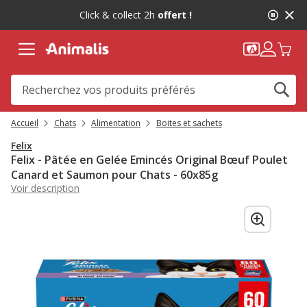
2
Click & collect 2h
offert !
de
2,
message,
Accueil
Chats
Alimentation
Boites et sachets
Felix
Felix - Pâtée en Gelée Emincés Original Bœuf Poulet
Canard et Saumon pour Chats - 60x85g
Voir description