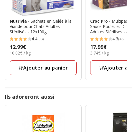
Nutrivia
- Sachets en Gelée à la
Croc Pro
- Multipack
Viande pour Chats Adultes
Sauce Poulet et Dind
Stérilisés - 12x100g
Adultes Stérilisés - 4
4.4
4.3
(38)
(46)
4.4
4.3
Prix
12.99€
Prix
17.99€
étoiles
étoiles
10.82€
3.74€
10.82€ / kg
3.74€ / kg
12.99€
17.99€
avec
avec
par
par
38
46
Kg
Kg
Ajouter au panier
Ajouter au
avis
avis
Ils adoreront aussi