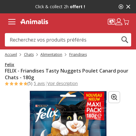
2
Click & collect 2h
offert !
de
2,
message,
Accueil
Chats
Alimentation
Friandises
Felix
FELIX - Friandises Tasty Nuggets Poulet Canard pour
Chats - 180g
(5)
5 avis
|
Voir description