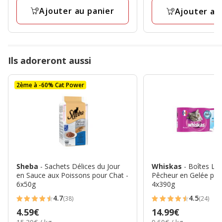
avis
avis
Ajouter au panier
Ajouter au
Ils adoreront aussi
2ème à -60% Cat Power
Sheba
- Sachets Délices du Jour
Whiskas
- Boîtes La
en Sauce aux Poissons pour Chat -
Pêcheur en Gelée pou
6x50g
4x390g
4.7
4.5
(38)
(24)
4.7
4.5
Prix
4.59€
Prix
14.99€
étoiles
étoiles
15.30€
9.60€