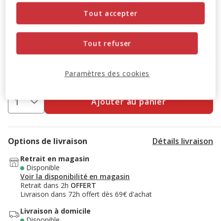
Promotion disponible
Tout accepter
-10% sur votre première commande* avec votre Carte
Animalis. Offre non cumulable aux autres promotions en
Tout refuser
cours.
Voir conditions
Code:
WELCOME10
Copier
Paramètres des cookies
Ajouter au panier
Options de livraison
Détails livraison
Retrait en magasin
Disponible
Voir la disponibilité en magasin
Retrait dans 2h
OFFERT
Livraison dans 72h offert dès 69€ d'achat
Livraison à domicile
Disponible