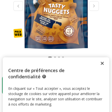
Taille:
180g
Centre de préférences de
confidentialité 🍪
180g
2.98€
En cliquant sur « Tout accepter », vous acceptez le
(16.55€ / kg)
stockage de cookies sur votre appareil pour améliorer la
navigation sur le site, analyser son utilisation et contribuer
2.98€
Prix 2.98€, 16.55 EUR par kg
(16.55€ / kg)
à nos efforts de marketing.