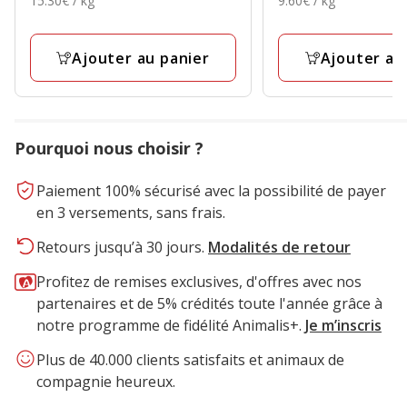
15.30€ / kg
9.60€ / kg
4.59€
14.99€
avec
avec
par
par
38
24
Kg
Kg
avis
avis
Ajouter au panier
Ajouter au
Pourquoi nous choisir ?
Paiement 100% sécurisé avec la possibilité de payer
en 3 versements, sans frais.
Retours jusqu’à 30 jours.
Modalités de retour
Profitez de remises exclusives, d'offres avec nos
partenaires et de 5% crédités toute l'année grâce à
notre programme de fidélité Animalis+.
Je m’inscris
Plus de 40.000 clients satisfaits et animaux de
compagnie heureux.