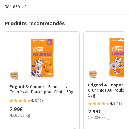
Réf.
860148
Produits recommandés
Edgard & Cooper
- 
Edgard & Cooper
- Friandises
Crunchies Au Poulet P
Fourrés au Poulet pour Chat - 60g
50g
4.8
(17)
4.8
4.7
(21)
4.7
Prix
2.99€
étoiles
Prix
2.99€
étoiles
49.83€
49.83€ / kg
2.99€
avec
59.80€
59.80€ / kg
2.99€
par
avec
par
17
Kg
21
Kg