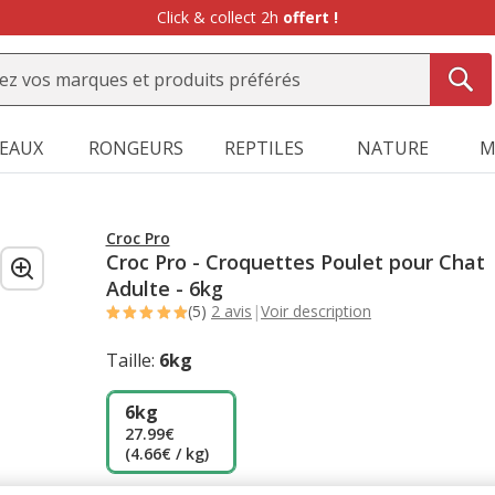
Click & collect 2h
offert !
SEAUX
RONGEURS
REPTILES
NATURE
M
Croc Pro
Croc Pro - Croquettes Poulet pour Chat
Adulte - 6kg
(5)
2 avis
|
Voir description
Taille:
6kg
6kg
27.99€
(4.66€ / kg)