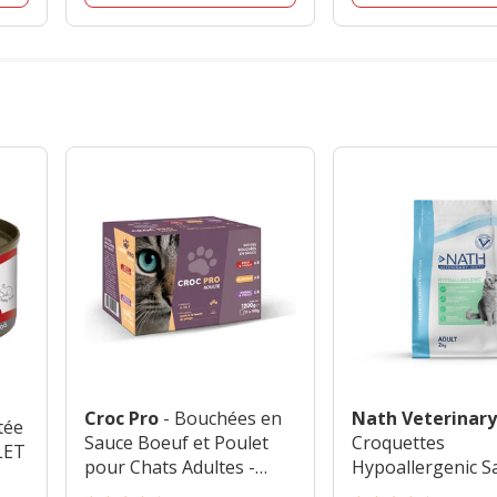
Croc Pro
- Bouchées en
Nath Veterinary
tée
Sauce Boeuf et Poulet
Croquettes
LET
pour Chats Adultes -
Hypoallergenic S
12x100g
Céréales pour Ch