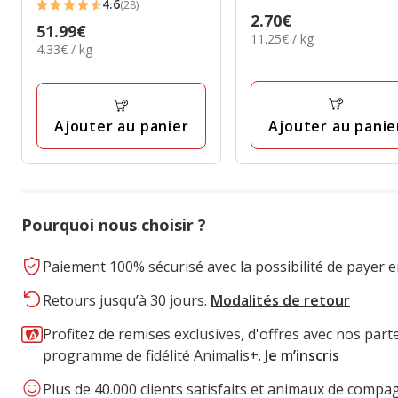
140g
4.6
(28)
4.6
Prix
2.70€
Prix
51.99€
étoiles
11.25€
11.25€ / kg
2.70€
4.33€
4.33€ / kg
51.99€
par
avec
par
Kg
28
Kg
avis
Ajouter au panie
Ajouter au panier
Pourquoi nous choisir ?
Paiement 100% sécurisé avec la possibilité de payer e
Retours jusqu’à 30 jours.
Modalités de retour
Profitez de remises exclusives, d'offres avec nos part
programme de fidélité Animalis+.
Je m’inscris
Plus de 40.000 clients satisfaits et animaux de compa