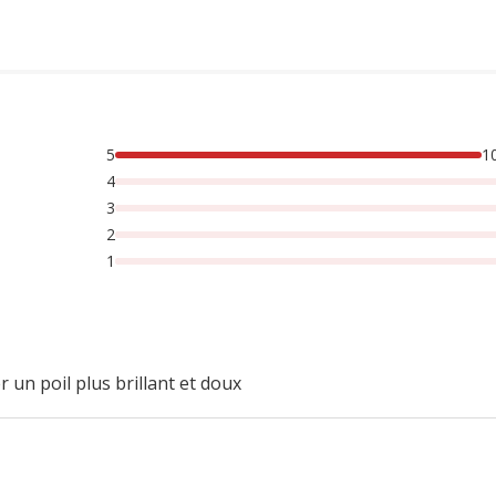
5
1
4
3
2
1
 un poil plus brillant et doux