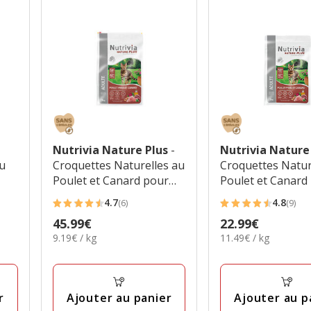
Nutrivia Nature Plus
-
Nutrivia Nature
au
Croquettes Naturelles au
Croquettes Natur
Poulet et Canard pour
Poulet et Canard
Chats Adultes - 5kg
Chats Adultes - 2
4.7
4.8
(6)
(9)
4.7
4.8
Prix
45.99€
Prix
22.99€
étoiles
étoiles
9.19€
11.49€
9.19€ / kg
11.49€ / kg
45.99€
22.99€
avec
avec
par
par
6
9
Kg
Kg
avis
avis
r
Ajouter au panier
Ajouter au p