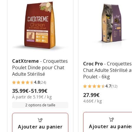
CatXtreme
- Croquettes
Croc Pro
- Croquettes
Poulet Dinde pour Chat
Chat Adulte Stérilisé 
Adulte Stérilisé
Poulet - 6kg
4.8
(24)
4.8
4.7
(12)
4.7
Prix
35.99€
-
51.99€
étoiles
Prix
27.99€
étoiles
5.19€
À partir de 5.19€ / kg
de
avec
4.66€
4.66€ / kg
27.99€
par
avec
35.99€
2 options de taille
par
24
Kg
12
à
Kg
avis
avis
51.99€
Ajouter au panie
Ajouter au panier