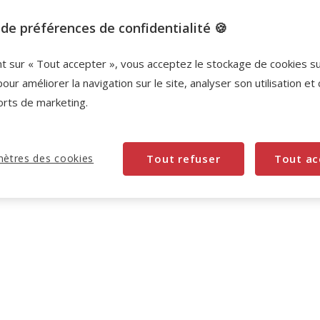
Promotion disponible
de préférences de confidentialité 🍪
-10% sur votre première commande* avec votre
nt sur « Tout accepter », vous acceptez le stockage de cookies s
Carte Animalis. Offre non cumulable aux autres
pour améliorer la navigation sur le site, analyser son utilisation et
promotions en cours.
Voir conditions
orts de marketing.
Code:
WELCOME10
Copier
ètres des cookies
Tout refuser
Tout ac