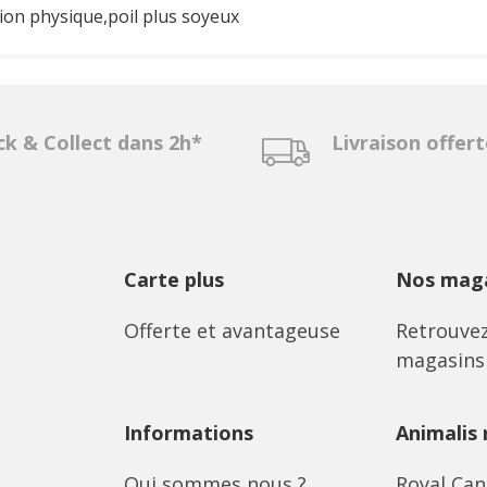
ion physique,poil plus soyeux
ck & Collect dans 2h*
Livraison offer
Carte plus
Nos maga
Offerte et avantageuse
Retrouvez
magasins
Informations
Animalis
Qui sommes nous ?
Royal Can