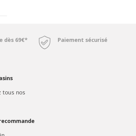
te dès 69€*
Paiement sécurisé
sins
 tous nos
 recommande
in