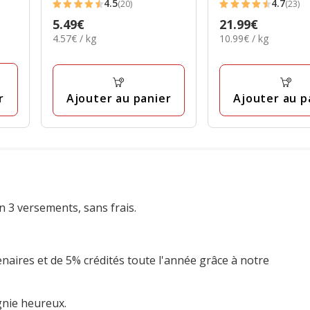
4.5
4.7
(20)
(23)
4.5
4.7
Prix
5.49€
Prix
21.99€
étoiles
étoiles
4.57€
10.99€
4.57€ / kg
10.99€ / kg
5.49€
21.99€
avec
avec
par
par
20
23
Kg
Kg
avis
avis
r
Ajouter au panier
Ajouter au p
n 3 versements, sans frais.
enaires et de 5% crédités toute l'année grâce à notre
gnie heureux.