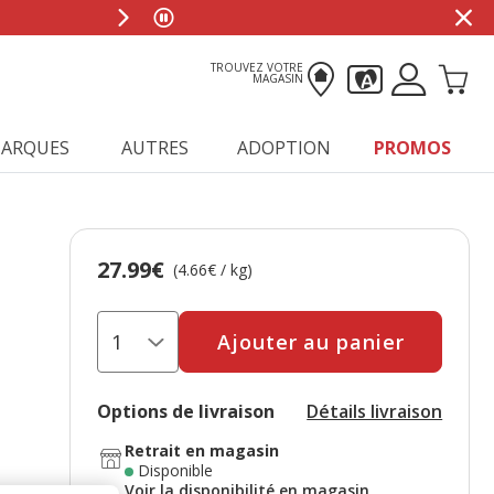
TROUVEZ VOTRE
MAGASIN
ARQUES
AUTRES
ADOPTION
PROMOS
27.99€
Prix 27.99€, 4.66 EUR par kg
(4.66€ / kg)
Ajouter au panier
Options de livraison
Détails livraison
Retrait en magasin
Disponible
Voir la disponibilité en magasin