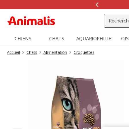
2
de
2,
message,
CHIENS
CHATS
AQUARIOPHILIE
OI
Accueil
Chats
Alimentation
Croquettes