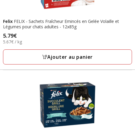
Felix
FELIX - Sachets Fraîcheur Emincés en Gelée Volaille et
Légumes pour chats adultes - 12x85g
Prix
5.79€
5.67€
5.67€ / kg
5.79€
par
Kg
Ajouter au panier