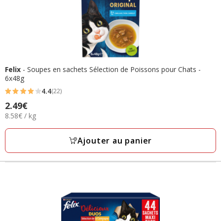
Felix
- Soupes en sachets Sélection de Poissons pour Chats -
6x48g
4.4
(22)
4.4
Prix
2.49€
étoiles
8.58€
8.58€ / kg
2.49€
avec
par
22
Kg
Ajouter au panier
avis