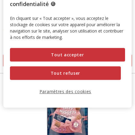
confidentialité 🍪
Felix
FELIX - Friandises Tasty Nuggets Poulet Canard pour Chats
En cliquant sur « Tout accepter », vous acceptez le
- 180g
stockage de cookies sur votre appareil pour améliorer la
5
(5)
navigation sur le site, analyser son utilisation et contribuer
5
à nos efforts de marketing.
Prix
2.98€
étoiles
16.55€
16.55€ / kg
2.98€
avec
par
5
Tout accepter
Kg
Ajouter au panier
avis
Tout refuser
Paramètres des cookies