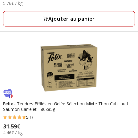
5.76€
5.76€ / kg
36.90€
par
Kg
Ajouter au panier
Felix
- Tendres Effilés en Gelée Sélection Mixte Thon Cabillaud
Saumon Carrelet - 80x85g
5
(1)
5
Prix
31.59€
étoiles
4.46€
4.46€ / kg
31.59€
avec
par