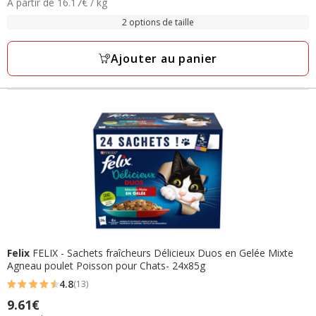
16.17€
À partir de 16.17€ / kg
de
avec
par
0.97€
2 options de taille
82
Kg
à
avis
3.60€
Ajouter au panier
Felix
FELIX - Sachets fraîcheurs Délicieux Duos en Gelée Mixte
Agneau poulet Poisson pour Chats- 24x85g
4.8
(13)
4.8
Prix
9.61€
étoiles