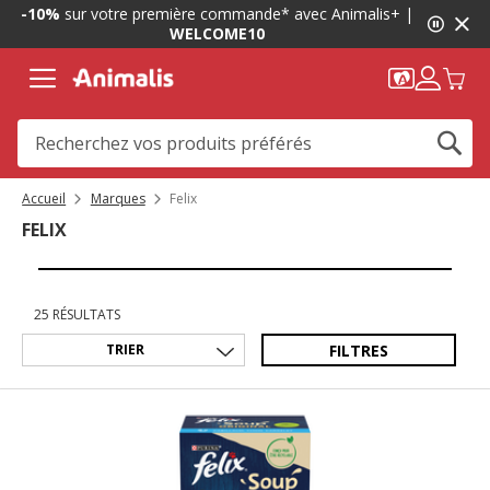
1
-10%
sur votre première commande* avec Animalis+ |
de
WELCOME10
2,
message,
Accueil
Marques
Felix
FELIX
25 RÉSULTATS
FILTRES