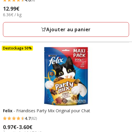
4.6
Prix
12.99€
étoiles
6.36€
6.36€ / kg
12.99€
avec
par
8
Kg
Ajouter au panier
avis
Destockage 50%
Felix
- Friandises Party Mix Original pour Chat
4.7
(82)
4.7
Prix
0.97€
-
3.60€
étoiles