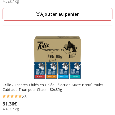
4.52€
4.52€ / kg
9.61€
avec
par
13
Kg
Ajouter au panier
avis
Felix
- Tendres Effilés en Gelée Sélection Mixte Bœuf Poulet
Cabillaud Thon pour Chats - 80x85g
5
(1)
5
Prix
31.36€
étoiles
4.43€
4.43€ / kg
31.36€
avec
par