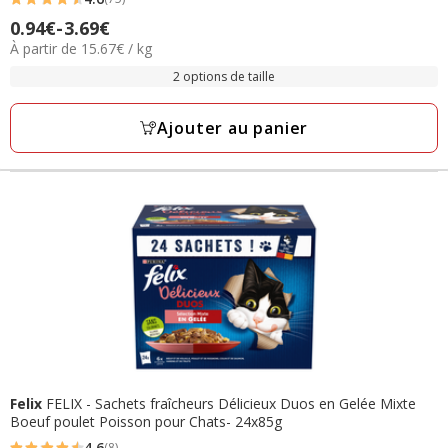
4.6
Prix
0.94€
-
3.69€
étoiles
15.67€
À partir de 15.67€ / kg
de
avec
par
0.94€
2 options de taille
75
Kg
à
avis
3.69€
Ajouter au panier
Felix
FELIX - Sachets fraîcheurs Délicieux Duos en Gelée Mixte
Boeuf poulet Poisson pour Chats- 24x85g
4.6
(8)