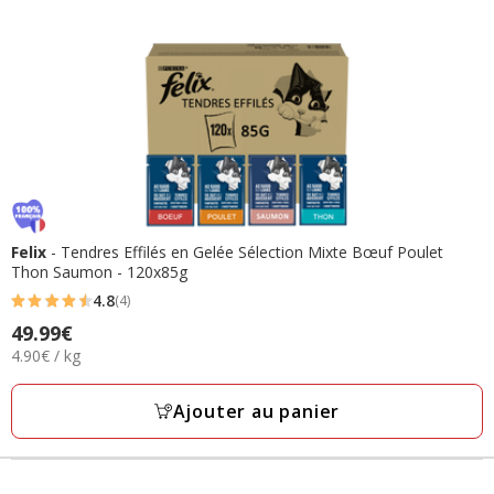
Felix
- Tendres Effilés en Gelée Sélection Mixte Bœuf Poulet
Thon Saumon - 120x85g
4.8
(4)
4.8
Prix
49.99€
étoiles
4.90€
4.90€ / kg
49.99€
avec
par
4
Kg
Ajouter au panier
avis