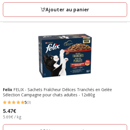
1
Kg
Ajouter au panier
avis
Felix
FELIX - Sachets Fraîcheur Délices Tranchés en Gelée
Sélection Campagne pour chats adultes - 12x80g
5
(3)
5
Prix
5.47€
étoiles
5.69€
5.69€ / kg
5.47€
avec
par
3
Kg