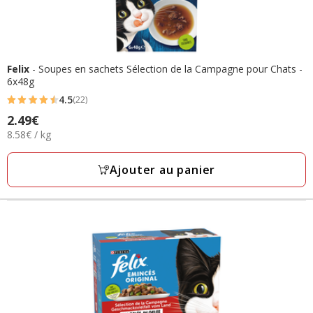
Felix
- Soupes en sachets Sélection de la Campagne pour Chats -
6x48g
4.5
(22)
4.5
Prix
2.49€
étoiles
8.58€
8.58€ / kg
2.49€
avec
par
22
Kg
Ajouter au panier
avis