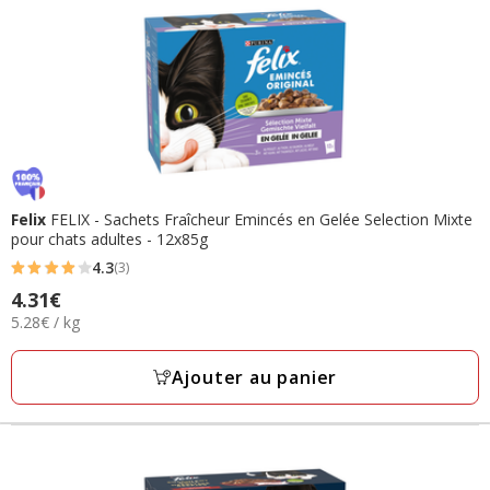
Felix
FELIX - Sachets Fraîcheur Emincés en Gelée Selection Mixte
pour chats adultes - 12x85g
4.3
(3)
4.3
Prix
4.31€
étoiles
5.28€
5.28€ / kg
4.31€
avec
par
3
Kg
Ajouter au panier
avis