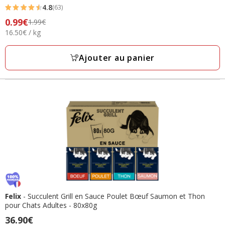
4.8
(63)
4.8
Prix
0.99€
1.99€
étoiles
16.50€
16.50€ / kg
précédent
avec
par
1.99€,
63
Kg
prix
Ajouter au panier
avis
final
0.99€
Felix
- Succulent Grill en Sauce Poulet Bœuf Saumon et Thon
pour Chats Adultes - 80x80g
Prix
36.90€