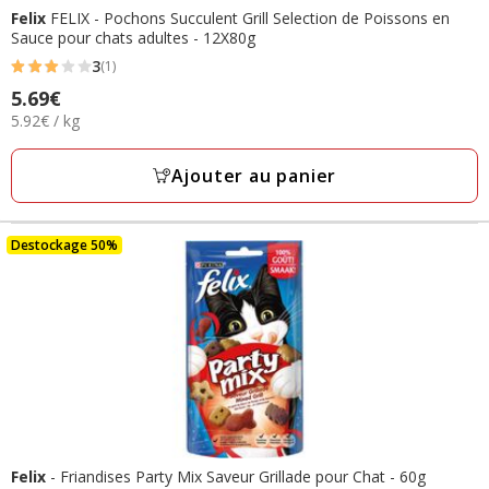
Felix
FELIX - Pochons Succulent Grill Selection de Poissons en
Sauce pour chats adultes - 12X80g
3
(1)
3
Prix
5.69€
étoiles
5.92€
5.92€ / kg
5.69€
avec
par
1
Kg
Ajouter au panier
avis
Destockage 50%
Felix
- Friandises Party Mix Saveur Grillade pour Chat - 60g