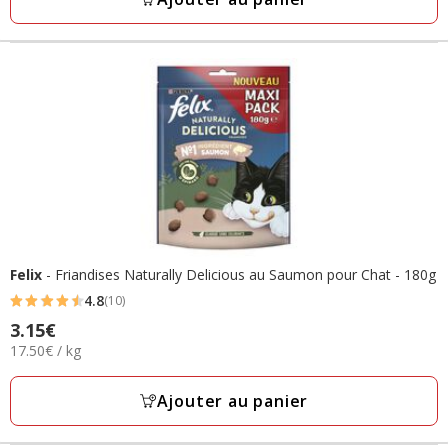
avis
Felix
- Friandises Naturally Delicious au Saumon pour Chat - 180g
4.8
(10)
4.8
Prix
3.15€
étoiles
17.50€
17.50€ / kg
3.15€
avec
par
10
Kg
Ajouter au panier
avis