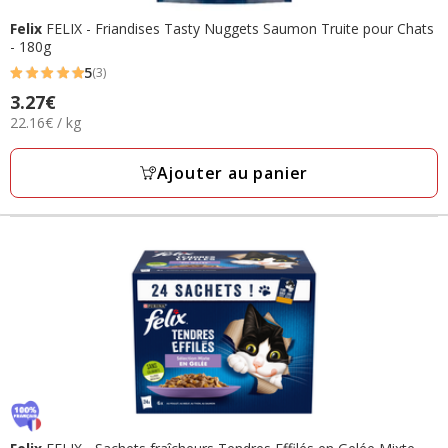
Felix
FELIX - Friandises Tasty Nuggets Saumon Truite pour Chats
- 180g
5
(3)
5
Prix
3.27€
étoiles
22.16€
22.16€ / kg
3.27€
avec
par
3
Kg
Ajouter au panier
avis