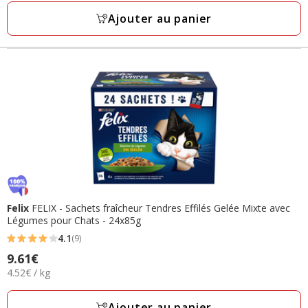
1
Kg
Ajouter au panier
avis
Felix
FELIX - Sachets fraîcheur Tendres Effilés Gelée Mixte avec
Légumes pour Chats - 24x85g
4.1
(9)
4.1
Prix
9.61€
étoiles
4.52€
4.52€ / kg
9.61€
avec
par
9
Kg
Ajouter au panier