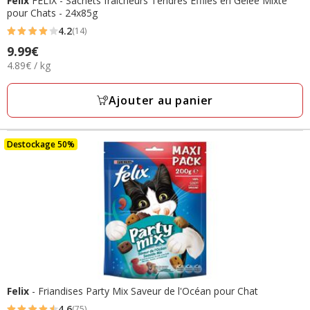
Felix
FELIX - Sachets fraîcheurs Tendres Effilés en Gelée Mixte
pour Chats - 24x85g
4.2
(14)
4.2
Prix
9.99€
étoiles
4.89€
4.89€ / kg
9.99€
avec
par
14
Kg
Ajouter au panier
avis
Destockage 50%
Felix
- Friandises Party Mix Saveur de l'Océan pour Chat
4.6
(75)