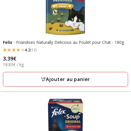
Felix
- Friandises Naturally Delicious au Poulet pour Chat - 180g
4.2
(12)
4.2
Prix
3.39€
étoiles
18.83€
18.83€ / kg
3.39€
avec
par
12
Kg
Ajouter au panier
avis