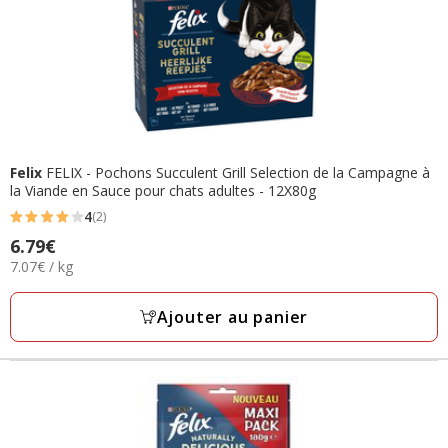
Felix
FELIX - Pochons Succulent Grill Selection de la Campagne à
la Viande en Sauce pour chats adultes - 12X80g
4
(2)
4
Prix
6.79€
étoiles
7.07€
7.07€ / kg
6.79€
avec
par
2
Kg
Ajouter au panier
avis