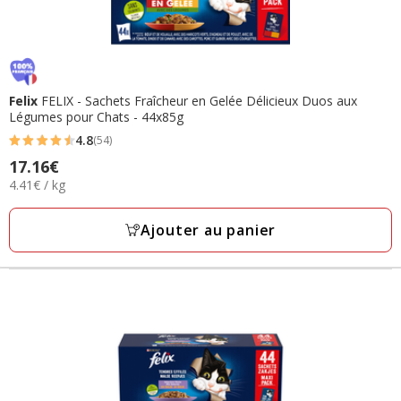
Felix
FELIX - Sachets Fraîcheur en Gelée Délicieux Duos aux
Légumes pour Chats - 44x85g
4.8
(54)
4.8
Prix
17.16€
étoiles
4.41€
4.41€ / kg
17.16€
avec
par
54
Kg
Ajouter au panier
avis