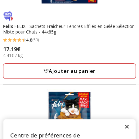
Felix
FELIX - Sachets Fraîcheur Tendres Effilés en Gelée Sélection
Mixte pour Chats - 44x85g
4.8
(59)
4.8
Prix
17.19€
étoiles
4.41€
4.41€ / kg
17.19€
avec
par
59
Kg
Ajouter au panier
avis
Centre de préférences de