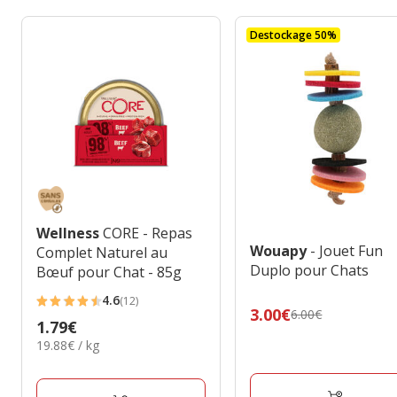
Destockage 50%
Wellness
CORE - Repas
Wouapy
- Jouet Fun
Complet Naturel au
Duplo pour Chats
Bœuf pour Chat - 85g
4.6
(12)
4.6
Prix
3.00€
6.00€
Prix
1.79€
étoiles
précédent
19.88€
19.88€ / kg
1.79€
avec
6.00€,
par
12
prix
Kg
avis