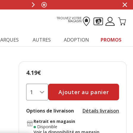
TROUVEZ VOTRE
MAGASIN
ARQUES
AUTRES
ADOPTION
PROMOS
4.19€
Prix 4.19€
Ajouter au panier
Options de livraison
Détails livraison
Retrait en magasin
Disponible
Voir la disponibilité en magasin