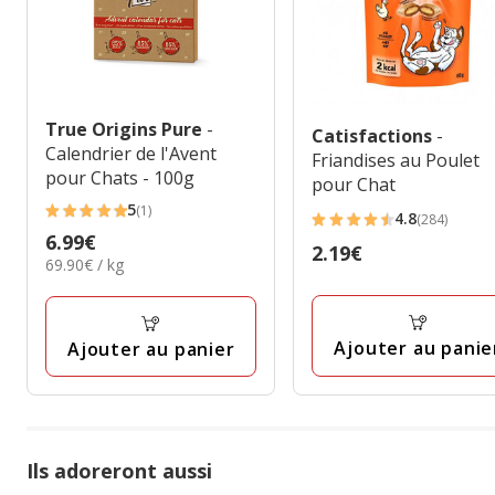
True Origins Pure
-
Catisfactions
-
Calendrier de l'Avent
Friandises au Poulet
pour Chats - 100g
pour Chat
5
(1)
4.8
5
(284)
4.8
Prix
6.99€
étoiles
Prix
2.19€
étoiles
69.90€
69.90€ / kg
6.99€
avec
2.19€
avec
par
1
Kg
284
avis
avis
Ajouter au panie
Ajouter au panier
Ils adoreront aussi