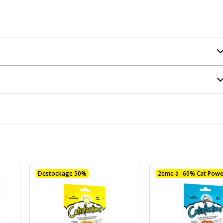
Destockage 50%
2ème à -60% Cat Powe