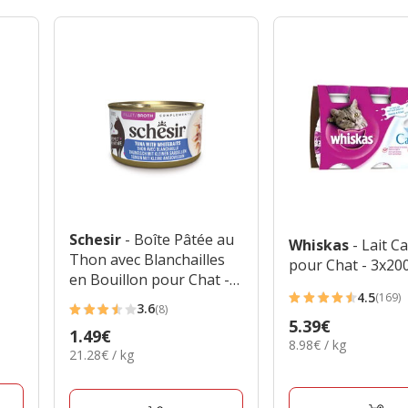
Schesir
- Boîte Pâtée au
Whiskas
- Lait C
Thon avec Blanchailles
pour Chat - 3x20
en Bouillon pour Chat -
4.5
70g
(169)
4.5
3.6
(8)
3.6
Prix
5.39€
étoiles
Prix
1.49€
étoiles
8.98€
8.98€ / kg
5.39€
avec
21.28€
21.28€ / kg
1.49€
par
avec
par
169
Kg
8
Kg
avis
avis