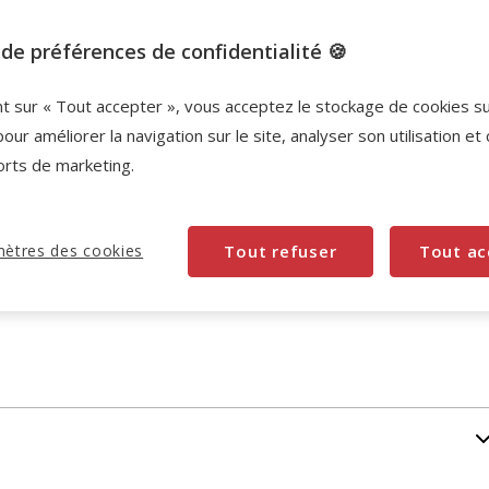
Promotions disponibles
de préférences de confidentialité 🍪
2ème à -60% Cat Power
Retrouvez notre sélectio
Cat Power.
Voir conditions
nt sur « Tout accepter », vous acceptez le stockage de cookies s
pour améliorer la navigation sur le site, analyser son utilisation et
-10% sur votre première commande* avec votre
orts de marketing.
Carte Animalis. Offre non cumulable aux autres
promotions en cours.
Voir conditions
Code:
WELCOME10
Copier
ètres des cookies
Tout refuser
Tout ac