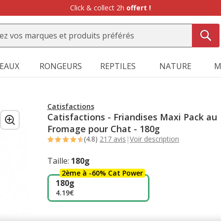
Click & collect 2h
offert !
SEAUX
RONGEURS
REPTILES
NATURE
M
Catisfactions
Catisfactions - Friandises Maxi Pack au
Fromage pour Chat - 180g
(4.8)
217 avis
|
Voir description
Taille:
180g
2ème à -60% Cat Power
180g
4.19€