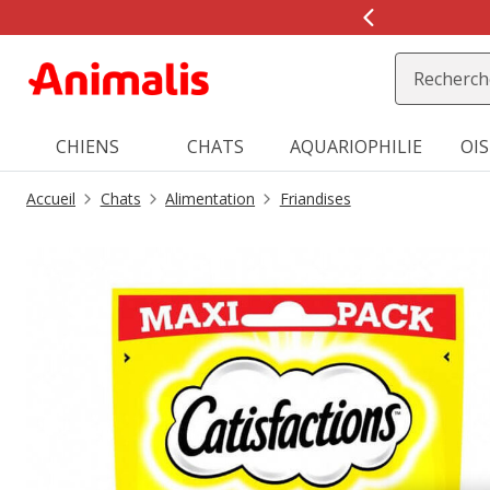
2
de
2,
message,
CHIENS
CHATS
AQUARIOPHILIE
OI
Accueil
Chats
Alimentation
Friandises