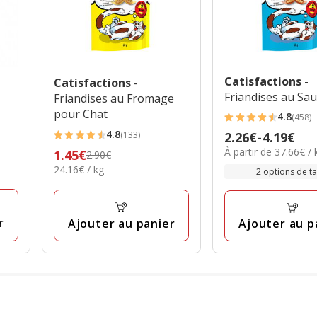
Catisfactions
-
Catisfactions
-
Friandises au S
Friandises au Fromage
pour Chat
4.8
(458)
4.8
4.8
(133)
Prix
2.26€
-
4.19€
étoiles
4.8
37.66€
À partir de 37.66€ / 
de
Prix
1.45€
2.90€
avec
étoiles
par
24.16€
2.26€
24.16€ / kg
précédent
2 options de tai
458
avec
Kg
par
à
2.90€,
avis
133
Kg
4.19€
prix
avis
final
r
Ajouter au panier
Ajouter au p
1.45€