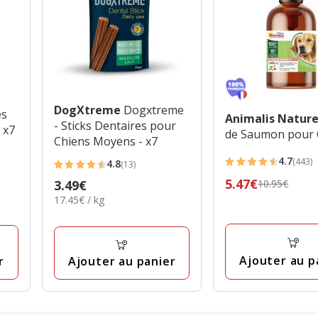
DogXtreme
Dogxtreme
es
Animalis Natur
- Sticks Dentaires pour
 x7
de Saumon pour 
Chiens Moyens - x7
4.7
(443)
4.8
(13)
4.7
4.8
Prix
5.47€
Prix
3.49€
10.95€
étoiles
étoiles
17.45€
précédent
17.45€ / kg
3.49€
avec
avec
par
10.95€,
443
13
Kg
prix
avis
avis
final
Ajouter au p
r
Ajouter au panier
5.47€