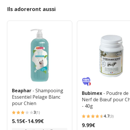
Ils adoreront aussi
Beaphar
- Shampooing
Bubimex
- Poudre de
Essentiel Pelage Blanc
Nerf de Bœuf pour C
pour Chien
- 40g
3
(1)
3
4.7
(3)
4.7
Prix
5.15€
-
14.99€
étoiles
Prix
9.99€
étoiles
de
avec