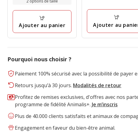
2 options de taille
9.99€
avec
5.15€
1
3
à
avis
avis
14.99€
Ajouter au panie
Ajouter au panier
Pourquoi nous choisir ?
Paiement 100% sécurisé avec la possibilité de payer e
Retours jusqu’à 30 jours.
Modalités de retour
Profitez de remises exclusives, d'offres avec nos part
programme de fidélité Animalis+.
Je m’inscris
Plus de 40.000 clients satisfaits et animaux de compa
Engagement en faveur du bien-être animal.