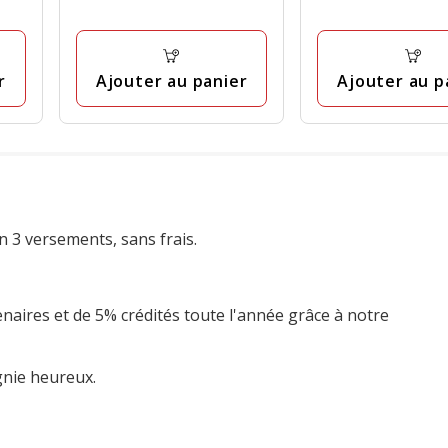
9.99€
7.00€
avec
avec
3
25
avis
avis
r
Ajouter au panier
Ajouter au p
n 3 versements, sans frais.
enaires et de 5% crédités toute l'année grâce à notre
gnie heureux.