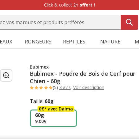
Click & collect 2h
offert !
SEAUX
RONGEURS
REPTILES
NATURE
M
Bubimex
Bubimex - Poudre de Bois de Cerf pour
Chien - 60g
(5)
3 avis
|
Voir description
Taille:
60g
0€* avec Dalma
60g
9.00€