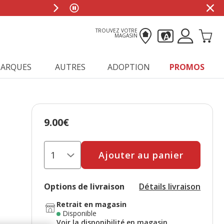
TROUVEZ VOTRE
MAGASIN
ARQUES
AUTRES
ADOPTION
PROMOS
9.00€
Prix 9.00€
Ajouter au panier
Options de livraison
Détails livraison
Retrait en magasin
Disponible
Voir la disponibilité en magasin