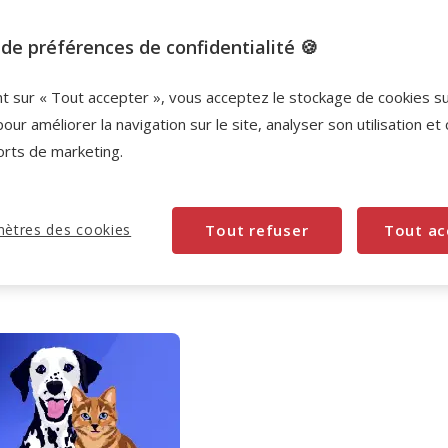
Promotion disponible
de préférences de confidentialité 🍪
0€* avec Dalma
- sous présentation d'un justificati
d'achat, dans le cadre de la souscription au forfait
nt sur « Tout accepter », vous acceptez le stockage de cookies s
Bien-Être, sous réserve du plafond disponible.
pour améliorer la navigation sur le site, analyser son utilisation et
Souscrire
orts de marketing.
ètres des cookies
Tout refuser
Tout ac