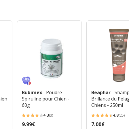
Bubimex
- Poudre
Beaphar
- Sham
hien
Spiruline pour Chien -
Brillance du Pela
60g
Chiens - 250ml
4.3
4.8
(3)
(25)
4.3
4.8
Prix
9.99€
Prix
7.00€
étoiles
étoiles