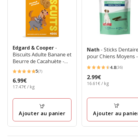
Edgard & Cooper
-
Nath
- Sticks Dentair
Biscuits Adulte Banane et
pour Chiens Moyens -
Beurre de Cacahuète -
4.8
400g
(36)
4.8
5
(7)
5
Prix
2.99€
étoiles
Prix
6.99€
étoiles
16.61€
16.61€ / kg
2.99€
avec
17.47€
17.47€ / kg
6.99€
par
avec
par
36
Kg
7
Kg
avis
avis
Ajouter au panie
Ajouter au panier