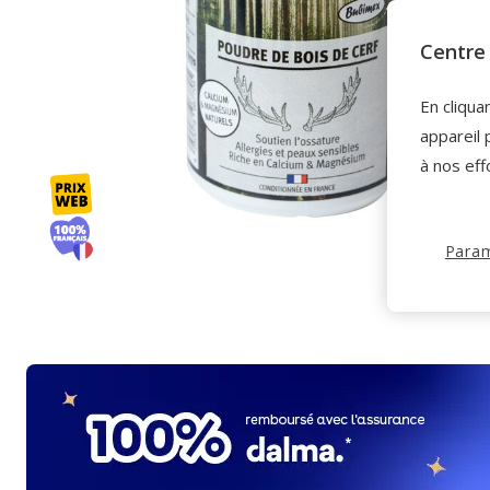
Centre 
En cliqua
appareil 
à nos eff
Param