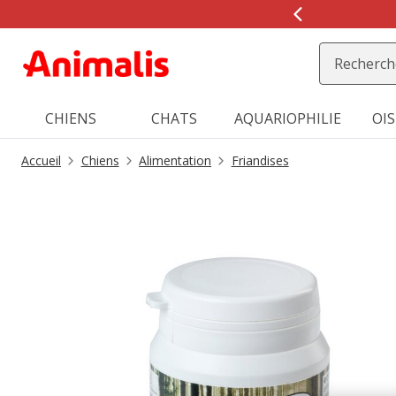
2
de
2,
message,
CHIENS
CHATS
AQUARIOPHILIE
OI
Accueil
Chiens
Alimentation
Friandises