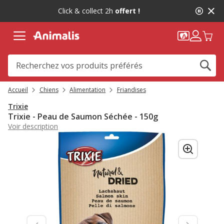
2
Click & collect 2h
offert !
de
2,
message,
Accueil
Chiens
Alimentation
Friandises
Trixie
Trixie - Peau de Saumon Séchée - 150g
Voir description