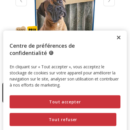
Centre de préférences de
confidentialité 🍪
En cliquant sur « Tout accepter », vous acceptez le
Taille:
150g
stockage de cookies sur votre appareil pour améliorer la
navigation sur le site, analyser son utilisation et contribuer
En rupture
à nos efforts de marketing.
de stock
150g
8.99€
Tout accepter
8.99€
Prix 8.99€
Tout refuser
Temporairement en rupture de stock