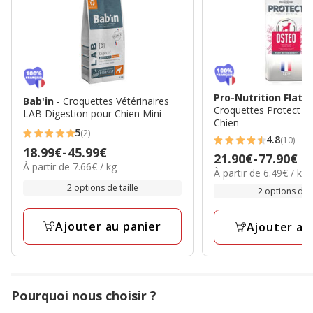
Pro-Nutrition Flata
Bab'in
- Croquettes Vétérinaires
Croquettes Protect O
LAB Digestion pour Chien Mini
Chien
5
(2)
5
4.8
(10)
4.8
Prix
18.99€
-
45.99€
étoiles
Prix
21.90€
-
77.90€
étoiles
7.66€
À partir de 7.66€ / kg
de
6.49€
avec
À partir de 6.49€ / kg
de
par
avec
18.99€
par
2 options de taille
2
21.90€
Kg
2 options de t
10
Kg
à
avis
à
avis
45.99€
77.90€
Ajouter au panier
Ajouter au
Pourquoi nous choisir ?