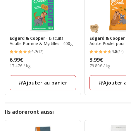
Edgard & Cooper
- Biscuits
Edgard & Cooper
- 
Adulte Pomme & Myrtilles - 400g
Adulte Poulet pour Ch
4.7
4.8
(12)
(24)
4.7
4.8
Prix
6.99€
Prix
3.99€
étoiles
étoiles
17.47€
79.80€
17.47€ / kg
79.80€ / kg
6.99€
3.99€
avec
avec
par
par
12
24
Kg
Kg
avis
avis
Ajouter au panier
Ajouter au
Ils adoreront aussi