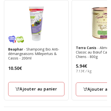
Terra Canis
- Alimen
Beaphar
- Shampoing Bio Anti-
Classic au Bœuf Caro
démangeaisons Millepertuis &
Chiens - 800g
Cassis - 200ml
Prix
5.94€
Prix
10.50€
7.13€
7.13€ / kg
5.94€
10.50€
par
Kg
Ajouter au panier
Ajouter au