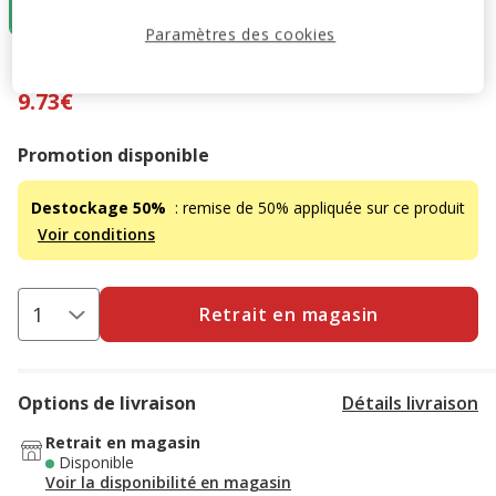
9.73€
Paramètres des cookies
19.46€
-50%
Prix antérieur 19.46€, Vous économisez 50%, Prix final 9.
9.73€
Promotion disponible
Destockage 50%
: remise de 50% appliquée sur ce produit
Voir conditions
Retrait en magasin
Options de livraison
Détails livraison
Retrait en magasin
Disponible
Voir la disponibilité en magasin