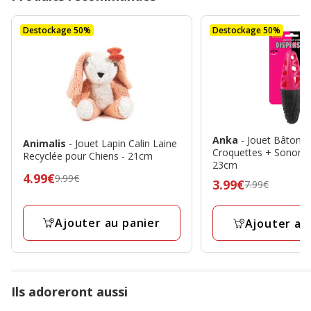
Destockage 50%
Destockage 50%
Anka
- Jouet Bâton D
Animalis
- Jouet Lapin Calin Laine
Croquettes + Sonore 
Recyclée pour Chiens - 21cm
23cm
Prix
4.99€
9.99€
Prix
3.99€
7.99€
précédent
précédent
9.99€,
7.99€,
Ajouter au panier
Ajouter au
prix
prix
final
final
4.99€
3.99€
Ils adoreront aussi