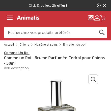
2
Click & collect 2h
offert !
de
2,
message,
Accueil
Chiens
Hygiène et soins
Entretien du poil
Comme Un Roi
Comme un Roi - Brume Parfumée Cedral pour Chiens
- 50ml
Voir description