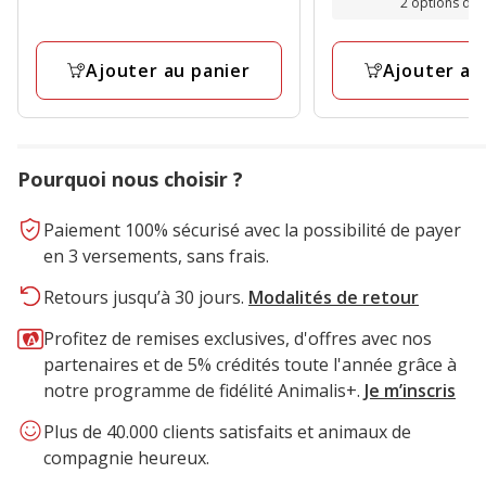
2 options de t
5.04€
26.85€
avec
à
6
9.49€
Ajouter au panier
Ajouter au
avis
Pourquoi nous choisir ?
Paiement 100% sécurisé avec la possibilité de payer
en 3 versements, sans frais.
Retours jusqu’à 30 jours.
Modalités de retour
Profitez de remises exclusives, d'offres avec nos
partenaires et de 5% crédités toute l'année grâce à
notre programme de fidélité Animalis+.
Je m’inscris
Plus de 40.000 clients satisfaits et animaux de
compagnie heureux.