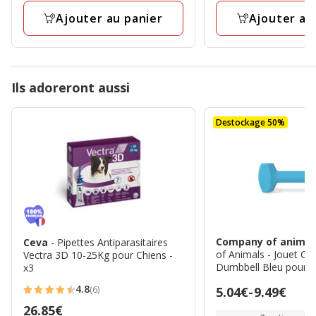
15.95€,
12.50€,
Litre
Litre
prix
Ajouter au panier
prix
Ajouter au
final
final
7.97€
6.25€
Ils adoreront aussi
Destockage 50%
Company of anima
Ceva
- Pipettes Antiparasitaires
of Animals - Jouet Co
Vectra 3D 10-25Kg pour Chiens -
Dumbbell Bleu pour C
x3
4.8
(6)
Prix
5.04€
-
9.49€
4.8
de
Prix
26.85€
étoiles