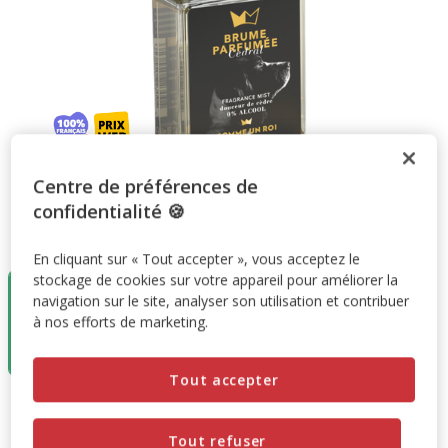
Centre de préférences de
confidentialité 🍪
Taille:
50ml
En cliquant sur « Tout accepter », vous acceptez le
Destockage
stockage de cookies sur votre appareil pour améliorer la
50%
navigation sur le site, analyser son utilisation et contribuer
50ml
à nos efforts de marketing.
15.95€
7.97€
(46.88€ / litre)
Tout accepter
15.95€
-50%
Prix antérieur 15.95€, Vous économisez 50%, Prix final 7.97
7.97€
(46.88€ / litre)
Tout refuser