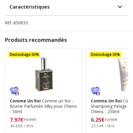
Caractéristiques
Réf.
850833
Produits recommandés
Destockage 50%
Destockage 50%
Comme Un Roi
Comme un Roi -
Comme Un Roi
Comm
Brume Parfumée Silky pour Chiens
Shampoing Pelage Bl
- 50ml
Chiens - 250ml
Prix
7.97€
Prix
6.25€
15.95€
12.50€
46.88€
23.14€
46.88€ / litre
23.14€ / litre
précédent
précédent
par
par