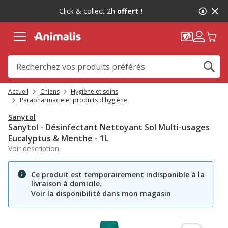
2
Click & collect 2h
offert !
de
2,
message,
Accueil
Chiens
Hygiène et soins
Parapharmacie et produits d'hygiène
Sanytol
Sanytol - Désinfectant Nettoyant Sol Multi-usages
Eucalyptus & Menthe - 1L
Voir description
Ce produit est temporairement indisponible à la
livraison à domicile.
Voir la disponibilité dans mon magasin