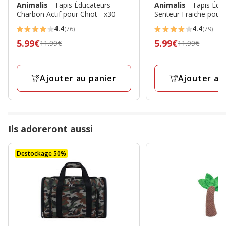
Animalis
- Tapis Éducateurs
Animalis
- Tapis Édu
Charbon Actif pour Chiot - x30
Senteur Fraiche pour 
4.4
4.4
(76)
(79)
4.4
4.4
Prix
5.99€
Prix
5.99€
11.99€
11.99€
étoiles
étoiles
précédent
précédent
avec
avec
11.99€,
11.99€,
76
79
Ajouter au panier
Ajouter au
prix
prix
avis
avis
final
final
5.99€
5.99€
Ils adoreront aussi
Destockage 50%