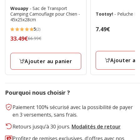
Wouapy
- Sac de Transport
Camping Camouflage pour Chien -
Tootoy!
- Peluche Pa
45x25x28cm
Prix
7.49€
5
(2)
5
7.49€
Prix
33.49€
66.99€
étoiles
précédent
avec
66.99€,
2
Ajouter au
prix
Ajouter au panier
avis
final
33.49€
Pourquoi nous choisir ?
Paiement 100% sécurisé avec la possibilité de payer
en 3 versements, sans frais.
Retours jusqu’à 30 jours.
Modalités de retour
Profitez de remises exclusives, d'offres avec nos