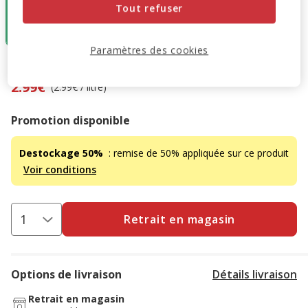
Tout refuser
5.99€
2.99€
(2.99€ / litre)
Paramètres des cookies
5.99€
-50%
Prix antérieur 5.99€, Vous économisez 50%, Prix final 2.99€
2.99€
(2.99€ / litre)
Promotion disponible
Destockage 50%
: remise de 50% appliquée sur ce produit
Voir conditions
Retrait en magasin
Options de livraison
Détails livraison
Retrait en magasin