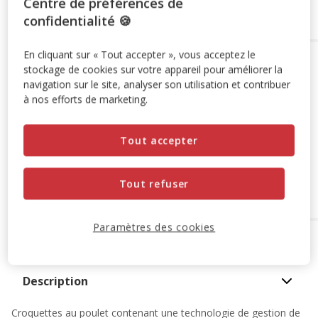
Centre de préférences de
Ajouter au panier
confidentialité 🍪
En cliquant sur « Tout accepter », vous acceptez le
Options de livraison
Détails livraison
stockage de cookies sur votre appareil pour améliorer la
navigation sur le site, analyser son utilisation et contribuer
Retrait en magasin
à nos efforts de marketing.
Disponible
Voir la disponibilité en magasin
Retrait dans 2h
OFFERT
Livraison dans 72h offert dès 69€ d'achat
Tout accepter
Livraison à domicile
Disponible
Tout refuser
Expédition sous 24h ouvrées
OFFERTE
dès 69€ d’achat
Paramètres des cookies
A propos de ce produit
Description
Croquettes au poulet contenant une technologie de gestion de