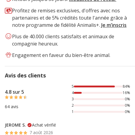
Profitez de remises exclusives, d'offres avec nos
partenaires et de 5% crédités toute l'année grâce à
notre programme de fidélité Animalis+.
Je m’inscris
Plus de 40.000 clients satisfaits et animaux de
compagnie heureux.
Engagement en faveur du bien-être animal.
Avis des clients
84% des personnes lont noté avec {1} étoiles, 16% des per
5
84%
4.8 sur 5
4
16%
3
0%
2
0%
64 avis
1
0%
JEROME S.
Achat vérifié
7 août 2026