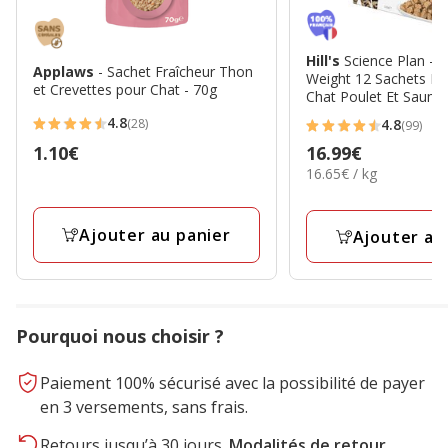
Hill's
Science Plan - A
Applaws
- Sachet Fraîcheur Thon
Weight 12 Sachets R
et Crevettes pour Chat - 70g
4.8
(28)
4.8
(99)
4.8
4.8
Prix
16.99€
Prix
1.10€
étoiles
étoiles
16.65€
16.65€ / kg
16.99€
1.10€
avec
avec
par
28
99
Kg
avis
avis
Ajouter au panier
Ajouter au
Pourquoi nous choisir ?
Paiement 100% sécurisé avec la possibilité de payer
en 3 versements, sans frais.
Retours jusqu’à 30 jours.
Modalités de retour