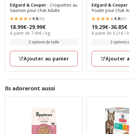
Edgard & Cooper
- Croquettes au
Edgard & Cooper
- 
Saumon pour Chat Adulte
Poulet pour Chat Adul
4.8
4.8
(33)
(61)
4.8
4.8
Prix
18.99€
-
29.99€
Prix
19.29€
-
36.85€
étoiles
étoiles
7.49€
9.21€
À partir de 7.49€ / kg
À partir de 9.21€ / kg
de
de
avec
avec
par
par
18.99€
19.29€
2 options de taille
2 options de t
33
61
Kg
Kg
à
à
avis
avis
29.99€
36.85€
Ajouter au panier
Ajouter au
Ils adoreront aussi