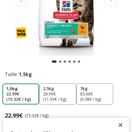
Taille:
1,5kg
1,5kg
2,5kg
7kg
22.99€
28.99€
65.68€
(15.32€ / kg)
(11.59€ / kg)
(9.38€ / kg)
22.99€
Prix 22.99€, 15.32 EUR par kg
(15.32€ / kg)