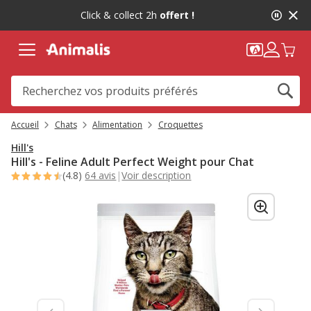
2
Click & collect 2h
offert !
de
2,
message,
Accueil
Chats
Alimentation
Croquettes
Hill's
Hill's - Feline Adult Perfect Weight pour Chat
(4.8)
64 avis
|
Voir description