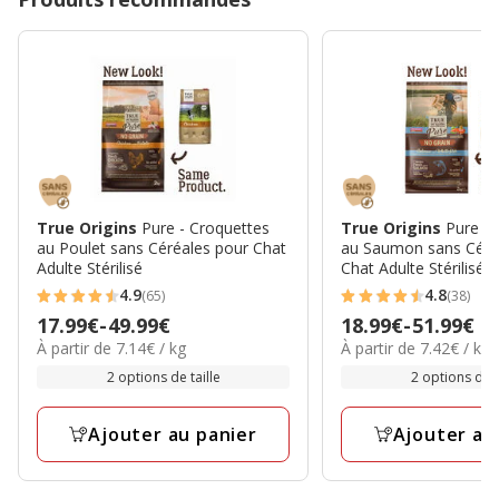
True Origins
Pure - Croquettes
True Origins
Pure - 
au Poulet sans Céréales pour Chat
au Saumon sans Céré
Adulte Stérilisé
Chat Adulte Stérilisé
4.9
4.8
(65)
(38)
4.9
4.8
Prix
17.99€
-
49.99€
Prix
18.99€
-
51.99€
étoiles
étoiles
7.14€
7.42€
À partir de 7.14€ / kg
À partir de 7.42€ / kg
de
de
avec
avec
par
par
17.99€
18.99€
2 options de taille
2 options de t
65
38
Kg
Kg
à
à
avis
avis
49.99€
51.99€
Ajouter au panier
Ajouter au