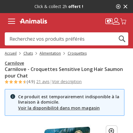
2
Click & collect 2h
offert !
de
2,
message,
Accueil
Chats
Alimentation
Croquettes
Carnilove
Carnilove - Croquettes Sensitive Long Hair Saumon
pour Chat
(4.9)
21 avis
|
Voir description
Ce produit est temporairement indisponible à la
livraison à domicile.
Voir la disponibilité dans mon magasin