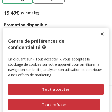
19.49€
Prix 19.49€, 9.74 EUR par kg
(9.74€ / kg)
Promotion disponible
-10% sur votre première commande* avec votre Carte
Centre de préférences de
Animalis. Offre non cumulable aux autres promotions en
confidentialité 🍪
cours.
Voir conditions
Code:
WELCOME10
Copier
En cliquant sur « Tout accepter », vous acceptez le
stockage de cookies sur votre appareil pour améliorer la
navigation sur le site, analyser son utilisation et contribuer
Retrait en magasin
à nos efforts de marketing.
Tout accepter
Options de livraison
Détails livraison
Retrait en magasin
Tout refuser
Disponible
Voir la disponibilité en magasin