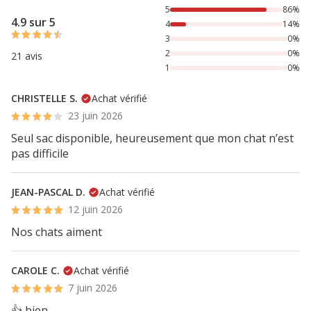
86% des personnes lont noté avec {1} étoiles, 14% des per
5
86%
4.9 sur 5
4
14%
3
0%
2
0%
21 avis
1
0%
CHRISTELLE S.
Achat vérifié
23 juin 2026
Seul sac disponible, heureusement que mon chat n’est
pas difficile
JEAN-PASCAL D.
Achat vérifié
12 juin 2026
Nos chats aiment
CAROLE C.
Achat vérifié
7 juin 2026
👍 bien