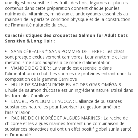
une digestion sensible. Les fruits des bois, légumes et plantes
contenus dans cette préparation donnent chaque jour les
nutriments, vitamines, minéraux et antioxydants essentiels au
maintien de la parfaite condition physique et de la construction
de l'immunité naturelle du chat.
Caractéristiques des croquettes Salmon for Adult Cats
Sensitive & Long Hair :
SANS CÉRÉALES * SANS POMMES DE TERRE : Les chats
sont presque exclusivement carnivores. Leur anatomie et leur
métabolisme sont adaptés à ce mode d'alimentation
VIANDE DE GIBIER : La viande est essentielle dans
l'alimentation du chat. Les sources de protéines entrant dans la
composition de la gamme Carnilove
HUILE DE SAUMON RICHE EN ACIDES GRAS OMÉGA-3 :
L'huile de saumon d'Écosse est un ingrédient naturel utilisé dans
les formules Carnilove
LEVURE, PSYLLIUM ET YUCCA : L'alliance de puissantes
substances naturelles pour favoriser la digestion améliore
l'assimilation
RACINE DE CHICORÉE ET ALGUES MARINES : La racine de
chicorée et les algues marines forment une combinaison de
substances bioactives qui ont un effet positif global sur la santé
et l'immunité