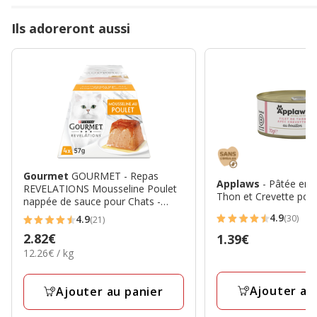
Ils adoreront aussi
Gourmet
GOURMET - Repas
Applaws
- Pâtée en 
REVELATIONS Mousseline Poulet
Thon et Crevette pour
nappée de sauce pour Chats -
4X57g
4.9
(30)
4.9
(21)
4.9
4.9
Prix
2.82€
Prix
1.39€
étoiles
étoiles
12.26€
12.26€ / kg
2.82€
1.39€
avec
avec
par
30
21
Kg
Ajouter au
Ajouter au panier
avis
avis