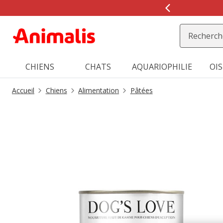
2
de
2,
message,
CHIENS
CHATS
AQUARIOPHILIE
OI
Accueil
Chiens
Alimentation
Pâtées