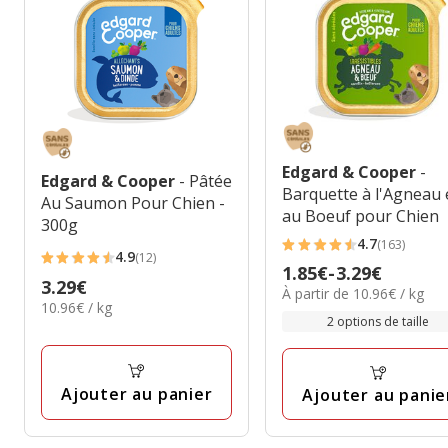
Edgard & Cooper
-
Edgard & Cooper
- Pâtée
Barquette à l'Agneau 
Au Saumon Pour Chien -
au Boeuf pour Chien
300g
4.7
(163)
4.7
4.9
(12)
4.9
Prix
1.85€
-
3.29€
étoiles
Prix
3.29€
étoiles
10.96€
À partir de 10.96€ / kg
de
avec
10.96€
10.96€ / kg
3.29€
par
avec
1.85€
2 options de taille
par
163
Kg
12
à
Kg
avis
avis
3.29€
Ajouter au panier
Ajouter au panie