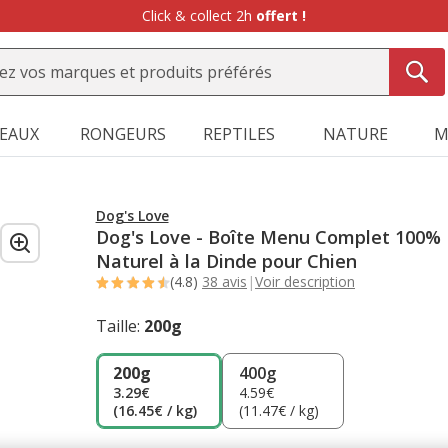
Click & collect 2h
offert !
SEAUX
RONGEURS
REPTILES
NATURE
M
Dog's Love
Dog's Love - Boîte Menu Complet 100%
Naturel à la Dinde pour Chien
(4.8)
38 avis
|
Voir description
Taille:
200g
200g
400g
3.29€
4.59€
(16.45€ / kg)
(11.47€ / kg)