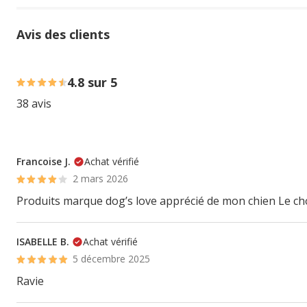
Avis des clients
84% des personnes lont noté avec {1} étoiles, 11% des pe
4.8 sur 5
38 avis
Francoise J.
Achat vérifié
2 mars 2026
Produits marque dog’s love apprécié de mon chien Le choi
ISABELLE B.
Achat vérifié
5 décembre 2025
Ravie