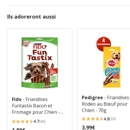
Ils adoreront aussi
Pedigree
- Friandises
Fido
- Friandises
Rodeo au Bœuf pour
Funtastix Bacon et
Chien - 70g
Fromage pour Chien -
150g
4.8
(33)
4.7
4.8
(43)
4.7
Prix
3.99€
étoiles
Prix