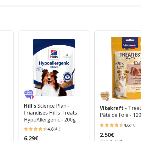
Hill's
Science Plan -
Vitakraft
- Treat
Friandises Hill’s Treats
Pâté de Foie - 12
HypoAllergenic - 200g
4.6
(16)
4.6
4.8
(41)
4.8
Prix
2.50€
étoiles
Prix
6.29€
étoiles
20.83€