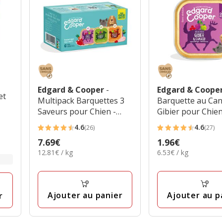
Edgard & Cooper
-
Edgard & Coope
et
Multipack Barquettes 3
Barquette au Can
Saveurs pour Chien -
Gibier pour Chien
6x100g
4.6
4.6
(26)
(27)
4.6
4.6
Prix
7.69€
Prix
1.96€
étoiles
étoiles
12.81€
6.53€
12.81€ / kg
6.53€ / kg
7.69€
1.96€
avec
avec
par
par
26
27
Kg
Kg
avis
avis
Ajouter au panier
Ajouter au p
r