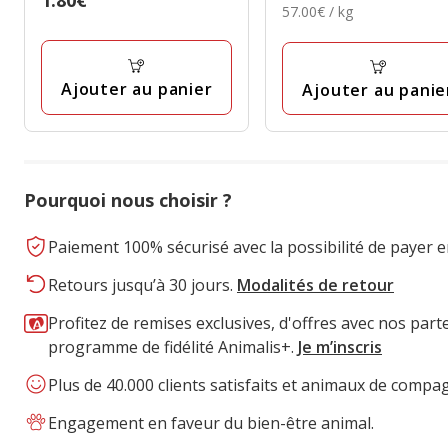
1.80€
étoiles
57.00€
57.00€ / kg
3.99€
avec
1.80€
avec
par
33
Kg
43
avis
avis
Ajouter au panier
Ajouter au panie
Pourquoi nous choisir ?
Paiement 100% sécurisé avec la possibilité de payer e
Retours jusqu’à 30 jours.
Modalités de retour
Profitez de remises exclusives, d'offres avec nos part
programme de fidélité Animalis+.
Je m’inscris
Plus de 40.000 clients satisfaits et animaux de compa
Engagement en faveur du bien-être animal.