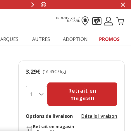
TROUVEZ VOTRE
MAGASIN
ARQUES
AUTRES
ADOPTION
PROMOS
3.29€
Prix 3.29€, 16.45 EUR par kg
(16.45€ / kg)
Retrait en
magasin
Options de livraison
Détails livraison
Retrait en magasin