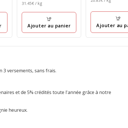
20.83€ / kg
2.50€
avec
31.45€
31.45€ / kg
6.29€
par
avec
par
16
Kg
41
Kg
avis
avis
Ajouter au p
r
Ajouter au panier
n 3 versements, sans frais.
enaires et de 5% crédités toute l'année grâce à notre
gnie heureux.