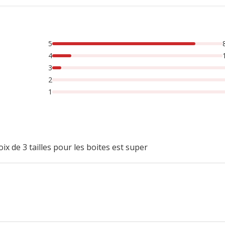
5
rsonnes lont noté avec {1} étoiles, 5% des personnes lont no
4
3
2
1
x de 3 tailles pour les boites est super