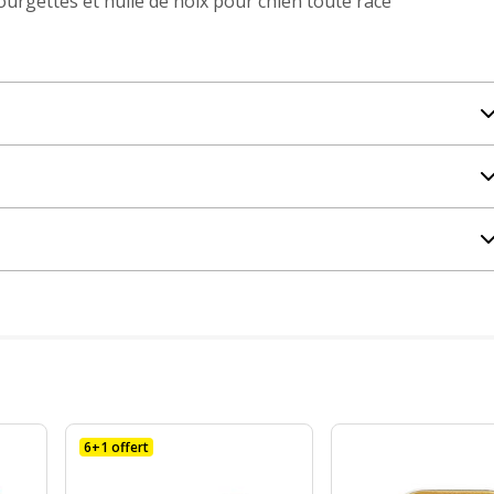
urgettes et huile de noix pour chien toute race
6+1 offert