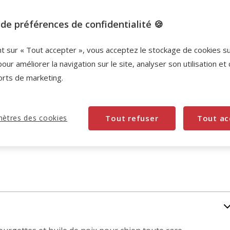
Promotion disponible
de préférences de confidentialité 🍪
-10% sur votre première commande* avec votre
nt sur « Tout accepter », vous acceptez le stockage de cookies s
Carte Animalis. Offre non cumulable aux autres
pour améliorer la navigation sur le site, analyser son utilisation et
promotions en cours.
Voir conditions
orts de marketing.
Code:
WELCOME10
Copier
ètres des cookies
Tout refuser
Tout ac