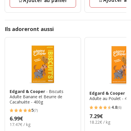
Ajouter au
Ajouter au panier
avis
Ils adoreront aussi
Edgard & Cooper
- Biscuits
Edgard & Cooper
- 
Adulte Banane et Beurre de
Adulte au Poulet - 40
Cacahuète - 400g
4.8
(6)
4.8
5
(7)
5
Prix
7.29€
étoiles
Prix
6.99€
étoiles
18.22€
18.22€ / kg
7.29€
avec
17.47€
17.47€ / kg
6.99€
par
avec
par