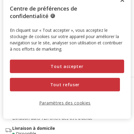
Promotion disponible
Centre de préférences de
confidentialité 🍪
6+1 offert
SUPER LOTS : 6 achetés = le 7ème offert à
l'ajout de 7 produits au panier.
Offre valable sur une
En cliquant sur « Tout accepter », vous acceptez le
sélection de produits.
Retrouvez la sélection
.
stockage de cookies sur votre appareil pour améliorer la
Voir conditions
navigation sur le site, analyser son utilisation et contribuer
à nos efforts de marketing.
Ajouter au panier
Tout accepter
Tout refuser
Options de livraison
Détails livraison
Retrait en magasin
Disponible
Paramètres des cookies
Voir la disponibilité en magasin
Retrait dans 2h
OFFERT
Livraison dans 72h offert dès 69€ d'achat
Livraison à domicile
Disponible