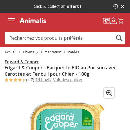
2
Click & collect 2h
offert !
de
2,
message,
Accueil
Chiens
Alimentation
Pâtées
Edgard & Cooper
Edgard & Cooper - Barquette BIO au Poisson avec
Carottes et Fenouil pour Chien - 100g
(4.7)
141 avis
|
Voir description