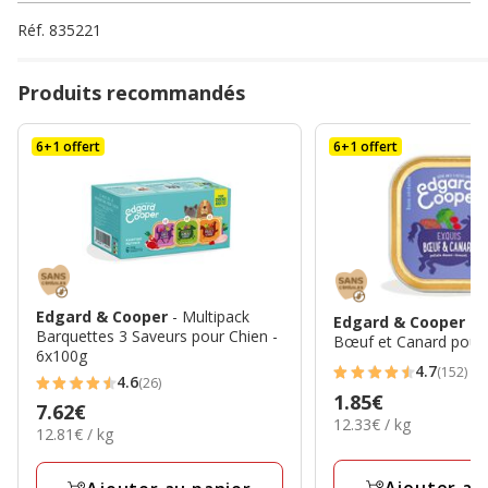
Réf.
835221
Produits recommandés
6+1 offert
6+1 offert
Edgard & Cooper
- Multipack
Edgard & Cooper
- 
Barquettes 3 Saveurs pour Chien -
Bœuf et Canard pour 
6x100g
4.7
(152)
4.7
4.6
(26)
4.6
Prix
1.85€
étoiles
Prix
7.62€
étoiles
12.33€
12.33€ / kg
1.85€
12.81€
avec
12.81€ / kg
7.62€
par
avec
par
152
Kg
26
Kg
avis