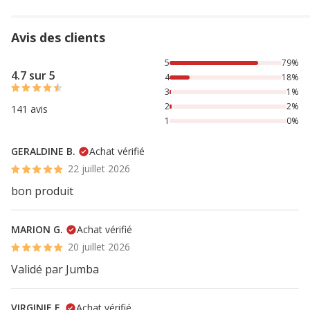
Avis des clients
79% des personnes lont noté avec {1} étoiles, 18% des pers
5
79%
4.7 sur 5
4
18%
3
1%
2
2%
141 avis
1
0%
GERALDINE B.
Achat vérifié
22 juillet 2026
bon produit
MARION G.
Achat vérifié
20 juillet 2026
Validé par Jumba
VIRGINIE F.
Achat vérifié