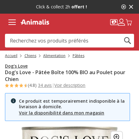
2
Click & collect 2h
offert !
de
2,
message,
Accueil
Chiens
Alimentation
Pâtées
Dog's Love
Dog's Love - Pâtée Boîte 100% BIO au Poulet pour
Chien
(4.8)
34 avis
|
Voir description
Ce produit est temporairement indisponible à la
livraison à domicile.
Voir la disponibilité dans mon magasin