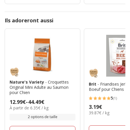
Ils adoreront aussi
Nature's Variety
- Croquettes
Brit
- Friandises Jerky
Original Mini Adulte au Saumon
Boeuf pour Chiens - 
pour Chien
5
(1)
5
Prix
12.99€
-
44.49€
Prix
3.19€
6.35€
étoiles
À partir de 6.35€ / kg
de
39.87€
39.87€ / kg
par
3.19€
avec
12.99€
2 options de taille
par
Kg
1
à
Kg
avis
44.49€