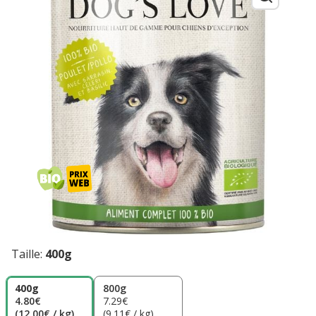
Taille:
400g
400g
800g
4.80€
7.29€
(12.00€ / kg)
(9.11€ / kg)