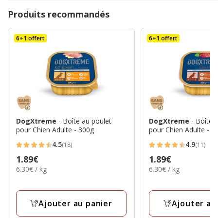
Produits recommandés
6+1 offert
6+1 offert
DogXtreme
- Boîte au poulet
DogXtreme
- Boîte 
pour Chien Adulte - 300g
pour Chien Adulte - 3
4.5
4.9
(18)
(11)
4.5
4.9
Prix
1.89€
Prix
1.89€
étoiles
étoiles
6.30€
6.30€
6.30€ / kg
6.30€ / kg
1.89€
1.89€
avec
avec
par
par
18
11
Kg
Kg
avis
avis
Ajouter au panier
Ajouter au