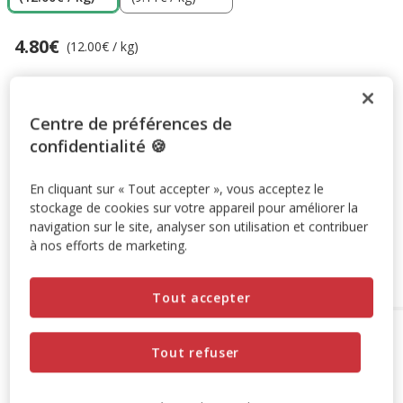
4.80€
Prix 4.80€, 12.00 EUR par kg
(12.00€ / kg)
Promotion disponible
Centre de préférences de
-10% sur votre première commande* avec votre Carte
confidentialité 🍪
Animalis. Offre non cumulable aux autres promotions en
cours.
Voir conditions
En cliquant sur « Tout accepter », vous acceptez le
Code:
WELCOME10
Copier
stockage de cookies sur votre appareil pour améliorer la
navigation sur le site, analyser son utilisation et contribuer
à nos efforts de marketing.
Retrait en magasin
Tout accepter
Options de livraison
Détails livraison
Tout refuser
Retrait en magasin
Disponible
Voir la disponibilité en magasin