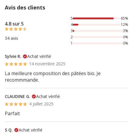
Avis des clients
85% des personnes lont noté avec {1} étoiles, 12% des per
5
85%
4.8 sur 5
4
12%
3
3%
2
0%
34 avis
1
0%
Sylvie R.
Achat vérifié
14 novembre 2025
La meilleure composition des pâtées bio. Je
recommmande.
CLAUDINE G.
Achat vérifié
4 juillet 2025
Parfait
S Q.
Achat vérifié