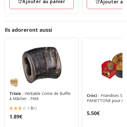
Ajouter au panier
Ajouter au
avis
Ils adoreront aussi
Trixie
- Véritable Corne de Buffle
Croci
- Friandises S
à Mâcher - Petit
PANETTONE pour Chi
3
(2)
3
Prix
5.50€
Prix
1.89€
étoiles
5.50€
1.89€
avec