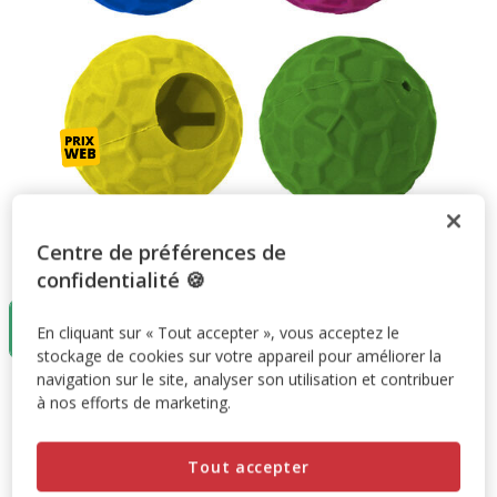
Centre de préférences de
Taille:
6cm
confidentialité 🍪
3+1 offert
6cm
En cliquant sur « Tout accepter », vous acceptez le
5.79€
stockage de cookies sur votre appareil pour améliorer la
navigation sur le site, analyser son utilisation et contribuer
5.79€
Prix 5.79€
à nos efforts de marketing.
Promotion disponible
Tout accepter