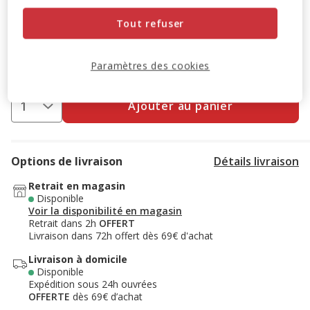
3+1 offert
SUPER LOTS : 3 achetés = le 4ème offert à
l'ajout de 4 produits au panier.
Offre valable sur une
Tout refuser
sélection de produits.
Retrouvez la sélection
.
Voir conditions
Paramètres des cookies
Ajouter au panier
Options de livraison
Détails livraison
Retrait en magasin
Disponible
Voir la disponibilité en magasin
Retrait dans 2h
OFFERT
Livraison dans 72h offert dès 69€ d'achat
Livraison à domicile
Disponible
Expédition sous 24h ouvrées
OFFERTE
dès 69€ d’achat