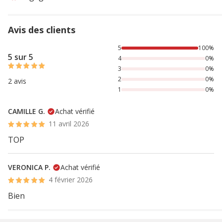
Avis des clients
100% des personnes lont noté avec {1} étoiles,
5
100%
5 sur 5
4
0%
3
0%
2
0%
2 avis
1
0%
CAMILLE G.
Achat vérifié
11 avril 2026
TOP
VERONICA P.
Achat vérifié
4 février 2026
Bien