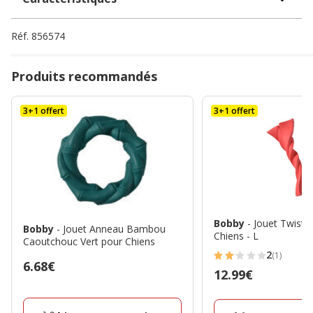
Réf.
856574
Produits recommandés
3+1 offert
3+1 offert
Bobby
- Jouet Twist 
Bobby
- Jouet Anneau Bambou
Chiens - L
Caoutchouc Vert pour Chiens
2
(1)
2
Prix
6.68€
Prix
12.99€
étoiles
6.68€
12.99€
avec
1