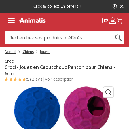
2
Click & collect 2h
offert !
de
2,
message,
Accueil
Chiens
Jouets
Croci
Croci - Jouet en Caoutchouc Panton pour Chiens -
6cm
(5)
2 avis
|
Voir description