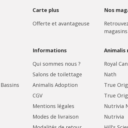
Carte plus
Nos maga
Offerte et avantageuse
Retrouvez
magasins
Informations
Animalis
Qui sommes nous ?
Royal Can
Salons de toilettage
Nath
 Bassins
Animalis Adoption
True Orig
CGV
True Orig
Mentions légales
Nutrivia 
Modes de livraison
Nutrivia
Modalités de retour
Hill's Sci