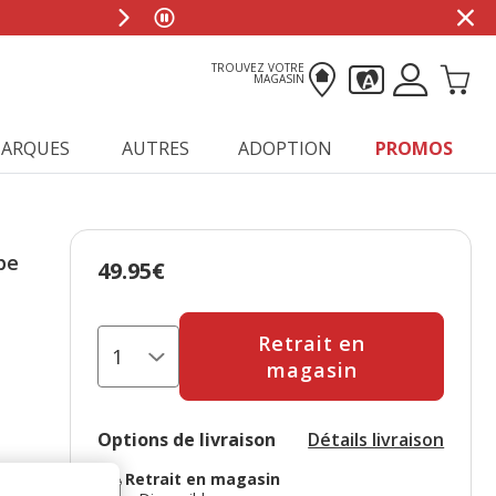
TROUVEZ VOTRE
MAGASIN
ARQUES
AUTRES
ADOPTION
PROMOS
pe
49.95€
Prix 49.95€
Retrait en
magasin
Options de livraison
Détails livraison
Retrait en magasin