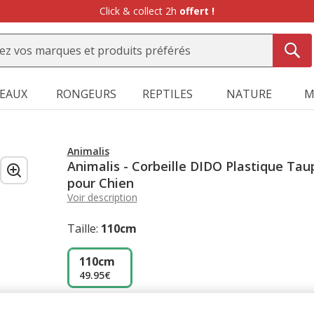
Click & collect 2h
offert !
SEAUX
RONGEURS
REPTILES
NATURE
M
Animalis
Animalis - Corbeille DIDO Plastique Tau
pour Chien
Voir description
Taille:
110cm
110cm
49.95€