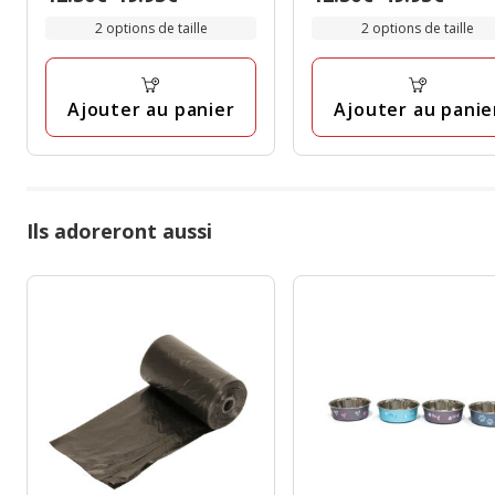
étoiles
étoiles
de
de
avec
avec
2 options de taille
2 options de taille
12.50€
12.50€
6
3
à
à
avis
avis
19.95€
49.95€
Ajouter au panier
Ajouter au panie
Ils adoreront aussi