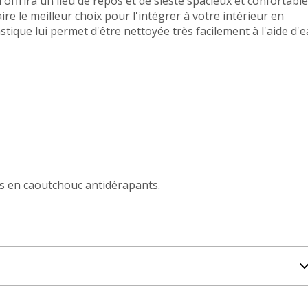
 offrira un lieu de repos et de sieste spacieux et confortable
ire le meilleur choix pour l'intégrer à votre intérieur en
ique lui permet d'être nettoyée très facilement à l'aide d'
eds en caoutchouc antidérapants.