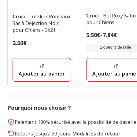
Croci
- Bol Roxy Satin
Croci
- Lot de 3 Rouleaux
pour Chiens
Sac à Dejection Noir
pour Chiens - 3x21
Prix
5.50€
-
7.84€
de
Prix
2.50€
2 options de taille
5.50€
2.50€
à
7.84€
Ajouter au panier
Ajouter au panie
Pourquoi nous choisir ?
Paiement 100% sécurisé avec la possibilité de payer e
Retours jusqu’à 30 jours.
Modalités de retour