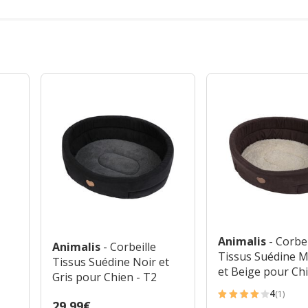
Animalis
- Corbei
Animalis
- Corbeille
Tissus Suédine 
Tissus Suédine Noir et
et Beige pour Chi
Gris pour Chien - T2
4
(1)
4
Prix
29.99€