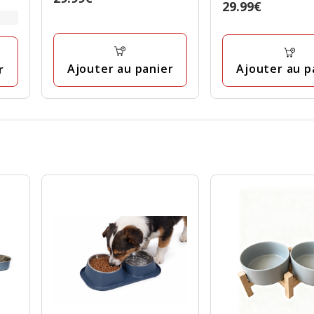
Prix
29.99€
étoiles
29.99€
29.99€
avec
1
avis
Ajouter au panier
Ajouter au p
r