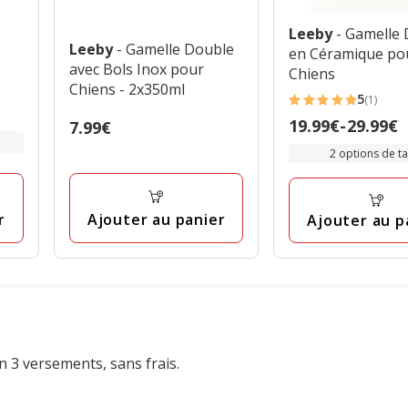
Leeby
- Gamelle
Leeby
- Gamelle Double
en Céramique po
avec Bols Inox pour
Chiens
Chiens - 2x350ml
5
(1)
5
Prix
19.99€
-
29.99€
Prix
7.99€
étoiles
de
7.99€
avec
2 options de tai
19.99€
1
à
avis
29.99€
Ajouter au panier
r
Ajouter au p
n 3 versements, sans frais.