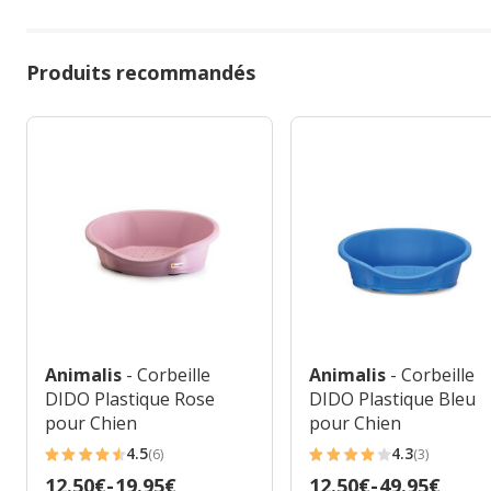
Produits recommandés
Animalis
- Corbeille
Animalis
- Corbeille
DIDO Plastique Rose
DIDO Plastique Bleu
pour Chien
pour Chien
4.5
4.3
(6)
(3)
4.5
4.3
Prix
12.50€
-
19.95€
Prix
12.50€
-
49.95€