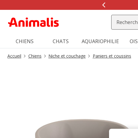
2
de
2,
message,
CHIENS
CHATS
AQUARIOPHILIE
OI
Accueil
Chiens
Niche et couchage
Paniers et coussins