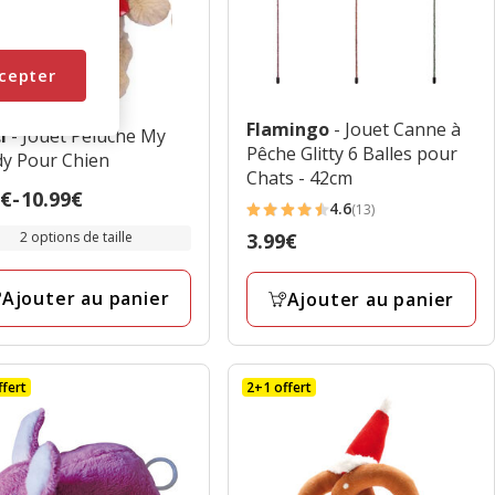
cepter
Flamingo
- Jouet Canne à
ci
- Jouet Peluche My
Pêche Glitty 6 Balles pour
y Pour Chien
Chats - 42cm
9€
-
10.99€
4.6
(13)
4.6
2 options de taille
Prix
3.99€
étoiles
€
3.99€
avec
Ajouter au panier
Ajouter au panier
13
9€
avis
ffert
2+1 offert