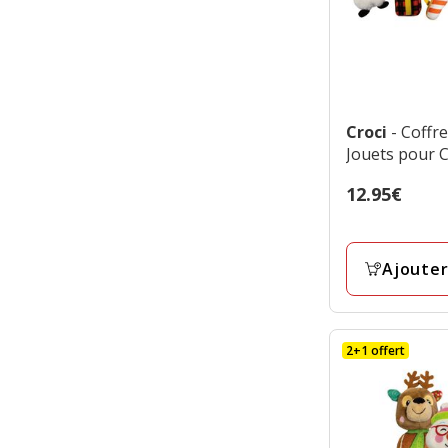
Croci
- Coffre
Jouets pour C
Prix
12.95€
12.95€
Ajouter
2+1 offert