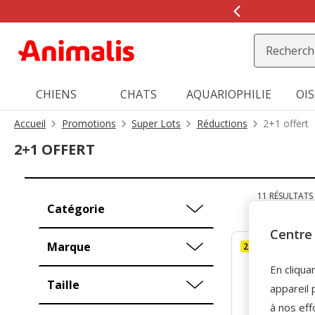
2
de
2,
message,
CHIENS
CHATS
AQUARIOPHILIE
OI
Accueil
Promotions
Super Lots
Réductions
2+1 offert
2+1 OFFERT
11 RÉSULTATS
Catégorie
Centre 
Marque
2+1 offert
En cliqua
Taille
appareil 
à nos eff