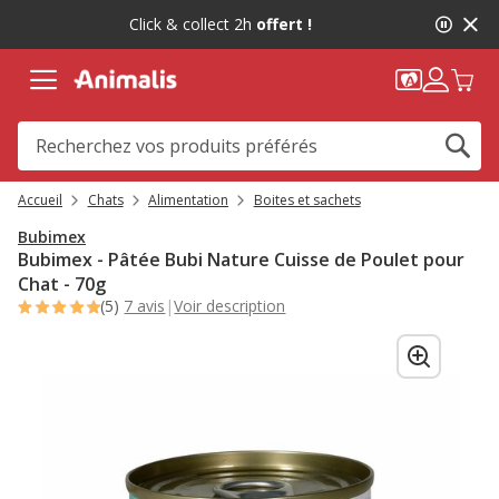
2
Click & collect 2h
offert !
de
2,
message,
Accueil
Chats
Alimentation
Boites et sachets
Bubimex
Bubimex - Pâtée Bubi Nature Cuisse de Poulet pour
Chat - 70g
(5)
7 avis
|
Voir description