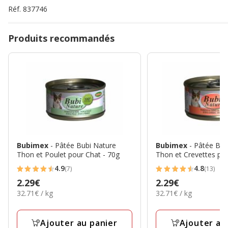
Réf.
837746
Produits recommandés
Bubimex
- Pâtée Bubi Nature
Bubimex
- Pâtée Bub
Thon et Poulet pour Chat - 70g
Thon et Crevettes pou
4.9
4.8
(7)
(13)
4.9
4.8
Prix
2.29€
Prix
2.29€
étoiles
étoiles
32.71€
32.71€
32.71€ / kg
32.71€ / kg
2.29€
2.29€
avec
avec
par
par
7
13
Kg
Kg
avis
avis
Ajouter au panier
Ajouter au