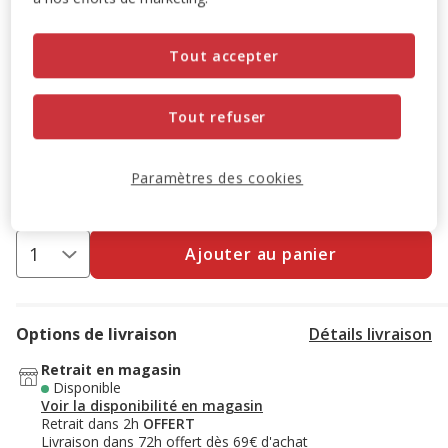
L'achat de ce produit est possible à partir de 6 quantités
ajoutées au panier.
Tout accepter
-10% sur votre première commande* avec votre Carte
Tout refuser
Animalis. Offre non cumulable aux autres promotions en
cours.
Voir conditions
Paramètres des cookies
Code:
WELCOME10
Copier
Ajouter au panier
Options de livraison
Détails livraison
Retrait en magasin
Disponible
Voir la disponibilité en magasin
Retrait dans 2h
OFFERT
Livraison dans 72h offert dès 69€ d'achat