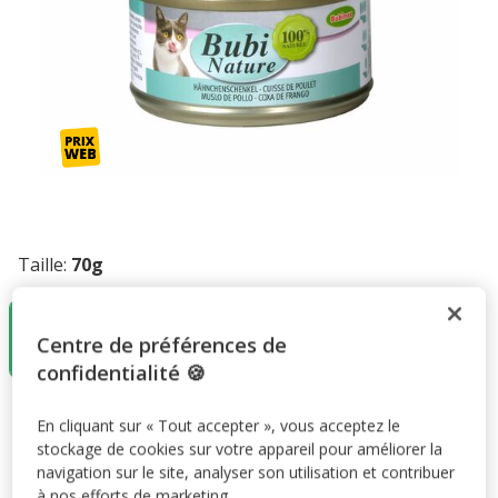
Taille:
70g
70g
2.29€
Centre de préférences de
(32.71€ / kg)
confidentialité 🍪
2.29€
Prix 2.29€, 32.71 EUR par kg
(32.71€ / kg)
En cliquant sur « Tout accepter », vous acceptez le
stockage de cookies sur votre appareil pour améliorer la
Promotions disponibles
navigation sur le site, analyser son utilisation et contribuer
à nos efforts de marketing.