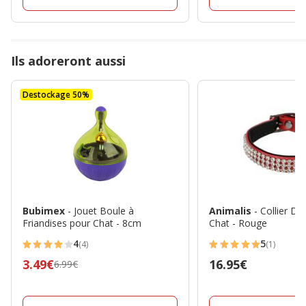
Ils adoreront aussi
Destockage 50%
Bubimex
- Jouet Boule à
Animalis
- Collier Di
Friandises pour Chat - 8cm
Chat - Rouge
4
5
(4)
(1)
4
5
Prix
3.49€
Prix
16.95€
6.99€
étoiles
étoiles
précédent
16.95€
avec
avec
6.99€,
4
1