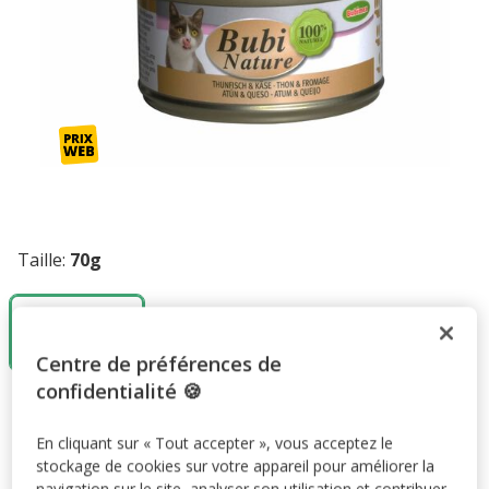
Taille:
70g
70g
2.29€
(32.71€ / kg)
Centre de préférences de
confidentialité 🍪
2.29€
Prix 2.29€, 32.71 EUR par kg
(32.71€ / kg)
En cliquant sur « Tout accepter », vous acceptez le
Promotions disponibles
stockage de cookies sur votre appareil pour améliorer la
navigation sur le site, analyser son utilisation et contribuer