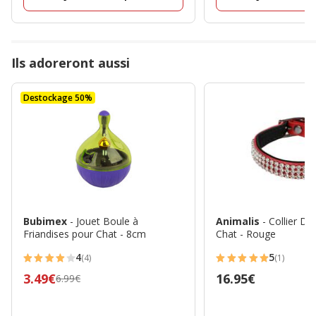
Ils adoreront aussi
Destockage 50%
Bubimex
- Jouet Boule à
Animalis
- Collier Di
Friandises pour Chat - 8cm
Chat - Rouge
4
5
(4)
(1)
4
5
Prix
3.49€
Prix
16.95€
6.99€
étoiles
étoiles
précédent
16.95€
avec
avec
6.99€,
4
1