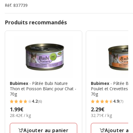
Réf.
837739
Produits recommandés
Bubimex
- Pâtée Bubi Nature
Bubimex
- Pâtée Bub
Thon et Poisson Blanc pour Chat -
Poulet et Crevettes p
70g
70g
4.2
4.9
(6)
(7)
4.2
4.9
Prix
1.99€
Prix
2.29€
étoiles
étoiles
28.42€
32.71€
28.42€ / kg
32.71€ / kg
1.99€
2.29€
avec
avec
par
par
6
7
Kg
Kg
Ajouter au panier
Ajouter au
avis
avis