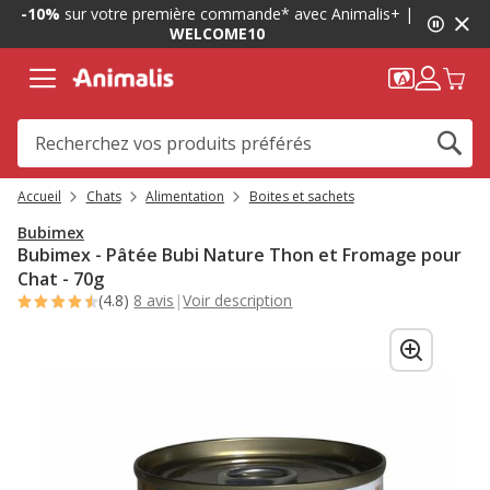
1
-10%
sur votre première commande* avec Animalis+ |
de
WELCOME10
2,
message,
Accueil
Chats
Alimentation
Boites et sachets
Bubimex
Bubimex - Pâtée Bubi Nature Thon et Fromage pour
Chat - 70g
(4.8)
8 avis
|
Voir description