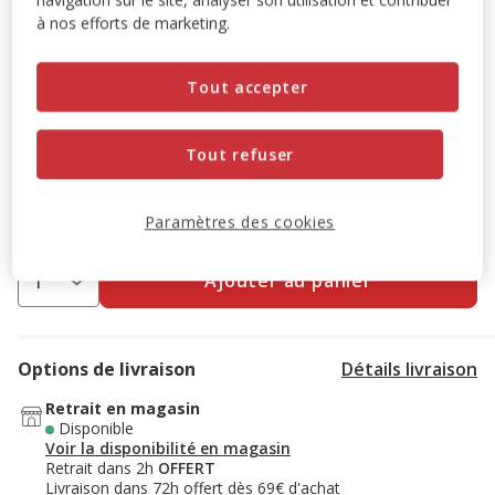
à nos efforts de marketing.
L'achat de ce produit est possible à partir de 6 quantités
ajoutées au panier.
Tout accepter
-10% sur votre première commande* avec votre Carte
Animalis. Offre non cumulable aux autres promotions en
Tout refuser
cours.
Voir conditions
Code:
WELCOME10
Copier
Paramètres des cookies
Ajouter au panier
Options de livraison
Détails livraison
Retrait en magasin
Disponible
Voir la disponibilité en magasin
Retrait dans 2h
OFFERT
Livraison dans 72h offert dès 69€ d'achat