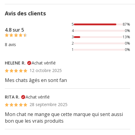
Avis des clients
87% des personnes lont noté avec {1} étoiles, 13% des per
5
87%
4.8 sur 5
4
0%
3
13%
2
0%
8 avis
1
0%
HELENE R.
Achat vérifié
12 octobre 2025
Mes chats âgés en sont fan
RITA R.
Achat vérifié
28 septembre 2025
Mon chat ne mange que cette marque qui sent aussi
bon que les vrais produits