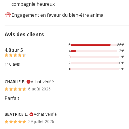
compagnie heureux.
Engagement en faveur du bien-être animal.
Avis des clients
86% des personnes lont noté avec {1} étoiles, 12% des per
5
86%
4.8 sur 5
4
12%
3
1%
2
0%
110 avis
1
1%
CHARLIE F.
Achat vérifié
6 août 2026
Parfait
BEATRICE L.
Achat vérifié
29 juillet 2026