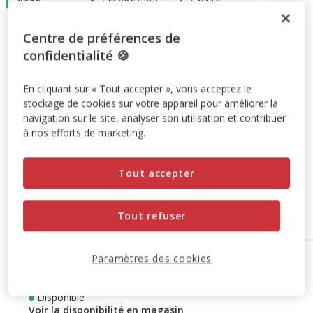
4.99€
Prix 4.99€
Centre de préférences de
confidentialité 🍪
Promotion disponible
En cliquant sur « Tout accepter », vous acceptez le
-10% sur votre première commande* avec votre Carte
stockage de cookies sur votre appareil pour améliorer la
navigation sur le site, analyser son utilisation et contribuer
Animalis. Offre non cumulable aux autres promotions en
à nos efforts de marketing.
cours.
Voir conditions
Code:
WELCOME10
Copier
Tout accepter
Retrait en magasin
Tout refuser
Paramètres des cookies
Options de livraison
Détails livraison
Retrait en magasin
Disponible
Voir la disponibilité en magasin