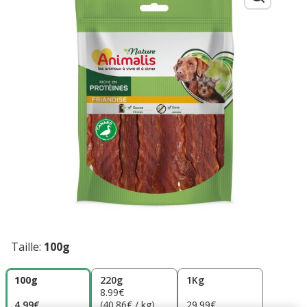
Taille:
100g
100g
220g
1Kg
8.99€
4.99€
(40.86€ / kg)
29.99€