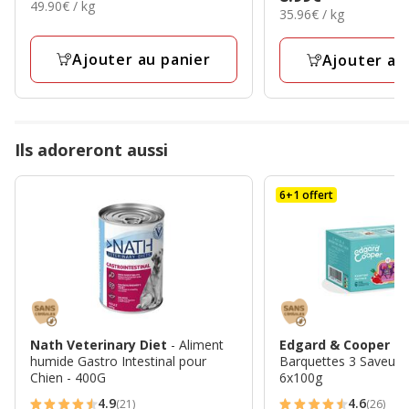
étoiles
49.90€
49.90€ / kg
4.99€
35.96€
avec
35.96€ / kg
8.99€
par
avec
par
42
Kg
34
Kg
avis
Ajouter au panier
Ajouter au
avis
Ils adoreront aussi
6+1 offert
Nath Veterinary Diet
- Aliment
Edgard & Cooper
- 
humide Gastro Intestinal pour
Barquettes 3 Saveurs 
Chien - 400G
6x100g
4.9
4.6
(21)
(26)