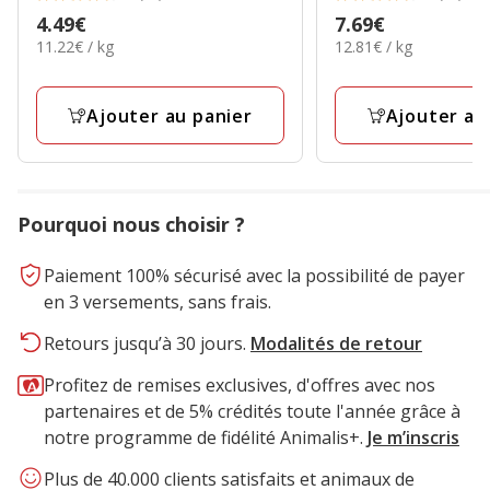
4.9
4.6
Prix
4.49€
Prix
7.69€
étoiles
étoiles
11.22€
12.81€
11.22€ / kg
12.81€ / kg
4.49€
7.69€
avec
avec
par
par
21
26
Kg
Kg
avis
avis
Ajouter au panier
Ajouter au
Pourquoi nous choisir ?
Paiement 100% sécurisé avec la possibilité de payer
en 3 versements, sans frais.
Retours jusqu’à 30 jours.
Modalités de retour
Profitez de remises exclusives, d'offres avec nos
partenaires et de 5% crédités toute l'année grâce à
notre programme de fidélité Animalis+.
Je m’inscris
Plus de 40.000 clients satisfaits et animaux de