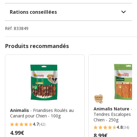
Rations conseillées
Réf.
833849
Produits recommandés
Animalis Nature
- F
Animalis
- Friandises Roulés au
Tendres Escalopes de
Canard pour Chien - 100g
Chien - 250g
4.7
(42)
4.7
4.8
(34)
4.8
Prix
4.99€
étoiles
Prix
8.99€