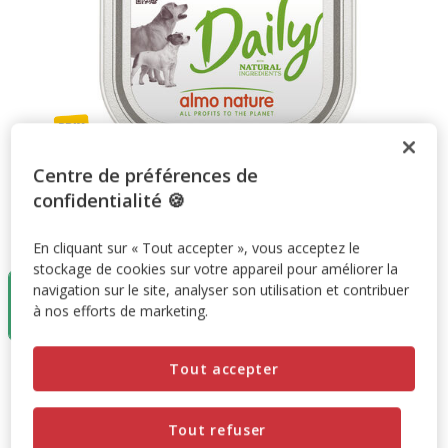
Centre de préférences de
confidentialité 🍪
Taille:
100g
En cliquant sur « Tout accepter », vous acceptez le
stockage de cookies sur votre appareil pour améliorer la
6+1 offert
100g
navigation sur le site, analyser son utilisation et contribuer
1.29€
à nos efforts de marketing.
(12.90€ / kg)
Tout accepter
1.29€
Prix 1.29€, 12.90 EUR par kg
(12.90€ / kg)
Promotion disponible
Tout refuser