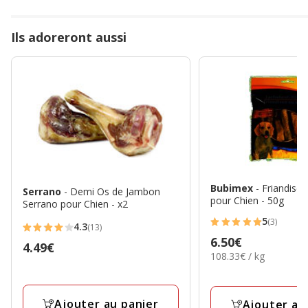
Ils adoreront aussi
Bubimex
- Friandis
Serrano
- Demi Os de Jambon
pour Chien - 50g
Serrano pour Chien - x2
5
(3)
4.3
5
(13)
4.3
Prix
6.50€
étoiles
Prix
4.49€
étoiles
108.33€
108.33€ / kg
6.50€
avec
4.49€
avec
par
3
Kg
13
avis
avis
Ajouter au panier
Ajouter au