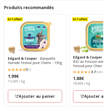
Produits recommandés
6+1 offert
6+1 offert
Edgard & Cooper
- 
Edgard & Cooper
- Barquette
BIO au Poisson avec 
Humide Festive pour Chiens - 150g
Fenouil pour Chien - 
5
(1)
5
4.7
(141)
4.7
Prix
1.99€
étoiles
Prix
1.88€
étoiles
13.26€
13.26€ / kg
1.99€
18.80€
avec
18.80€ / kg
1.88€
par
avec
par
1
Kg
141
Kg
avis
Ajouter au panier
Ajouter au
avis