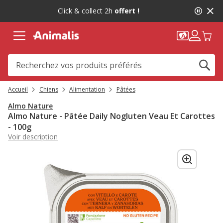
2
Click & collect 2h
offert !
de
2,
message,
Accueil
Chiens
Alimentation
Pâtées
Almo Nature
Almo Nature - Pâtée Daily Nogluten Veau Et Carottes
- 100g
Voir description