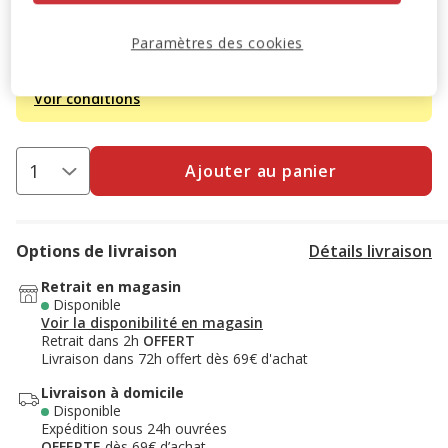
6+1 offert
SUPER LOTS : 6 achetés = le 7ème offert à
Paramètres des cookies
l'ajout de 7 produits au panier.
Offre valable sur une
sélection de produits.
Retrouvez la sélection
.
Voir conditions
Ajouter au panier
Options de livraison
Détails livraison
Retrait en magasin
Disponible
Voir la disponibilité en magasin
Retrait dans 2h
OFFERT
Livraison dans 72h offert dès 69€ d'achat
Livraison à domicile
Disponible
Expédition sous 24h ouvrées
OFFERTE
dès 69€ d’achat