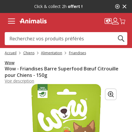
2
Click & collect 2h
offert !
de
2,
message,
Accueil
Chiens
Alimentation
Friandises
Wow
Wow - Friandises Barre Superfood Bœuf Citrouille
pour Chiens - 150g
Voir description