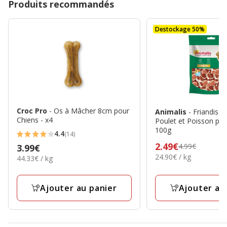
Produits recommandés
Destockage 50%
Croc Pro
- Os à Mâcher 8cm pour
Animalis
- Friandise
Chiens - x4
Poulet et Poisson pou
100g
4.4
(14)
4.4
Prix
2.49€
4.99€
Prix
3.99€
étoiles
24.90€
24.90€ / kg
précédent
44.33€
44.33€ / kg
3.99€
avec
par
par
4.99€,
Kg
14
Kg
prix
avis
Ajouter au
Ajouter au panier
final
2.49€