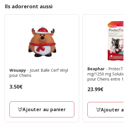
Ils adoreront aussi
Beaphar
- ProtecTix
Wouapy
- Jouet Balle Cerf Vinyl
mg/1250 mg Solution
pour Chiens
pour Chiens entre 10 e
3x2,5ml
Prix
3.50€
Prix
23.99€
3.50€
23.99€
Ajouter au panier
Ajouter au