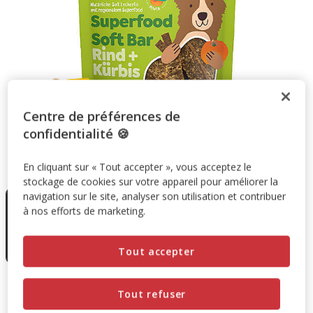
Centre de préférences de
confidentialité 🍪
Taille:
150g
En cliquant sur « Tout accepter », vous acceptez le
stockage de cookies sur votre appareil pour améliorer la
En rupture
navigation sur le site, analyser son utilisation et contribuer
de stock
à nos efforts de marketing.
150g
9.34€
4.67€
(31.13€ / kg)
Tout accepter
9.34€
-50%
Prix antérieur 9.34€, Vous économisez 50%, Prix final 4.67
Tout refuser
4.67€
(31.13€ / kg)