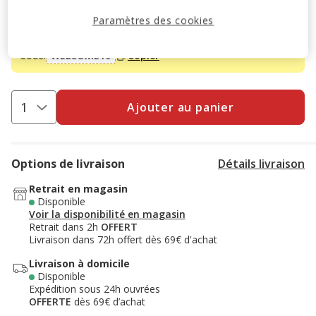
-10% sur votre première commande* avec votre Carte
Paramètres des cookies
Animalis. Offre non cumulable aux autres promotions en
cours.
Voir conditions
Code:
WELCOME10
Copier
Ajouter au panier
Options de livraison
Détails livraison
Retrait en magasin
Disponible
Voir la disponibilité en magasin
Retrait dans 2h
OFFERT
Livraison dans 72h offert dès 69€ d'achat
Livraison à domicile
Disponible
Expédition sous 24h ouvrées
OFFERTE
dès 69€ d’achat