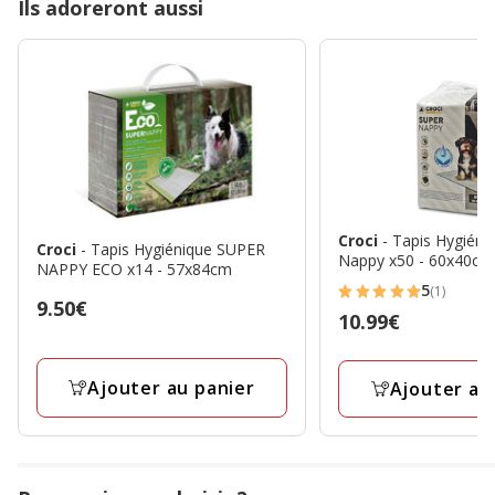
Ils adoreront aussi
Croci
- Tapis Hygiéni
Croci
- Tapis Hygiénique SUPER
Nappy x50 - 60x40cm
NAPPY ECO x14 - 57x84cm
5
(1)
5
Prix
9.50€
Prix
10.99€
étoiles
9.50€
10.99€
avec
1
Ajouter au panier
Ajouter au
avis