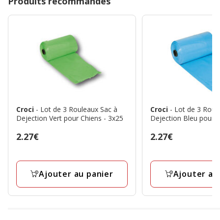
Produits recommandés
Croci
- Lot de 3 Rouleaux Sac à
Croci
- Lot de 3 Roul
Dejection Vert pour Chiens - 3x25
Dejection Bleu pour C
Prix
2.27€
Prix
2.27€
2.27€
2.27€
Ajouter au panier
Ajouter au