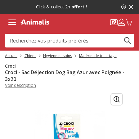
2
Click & collect 2h
offert !
de
2,
message,
Accueil
Chiens
Hygiène et soins
Matériel de toilettage
Croci
Croci - Sac Déjection Dog Bag Azur avec Poignée -
3x20
Voir description