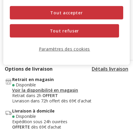
-10% sur votre première commande* avec votre Carte
Animalis. Offre non cumulable aux autres promotions en
Tout accepter
cours.
Voir conditions
Code:
WELCOME10
Copier
Tout refuser
Ajouter au panier
Paramètres des cookies
Options de livraison
Détails livraison
Retrait en magasin
Disponible
Voir la disponibilité en magasin
Retrait dans 2h
OFFERT
Livraison dans 72h offert dès 69€ d'achat
Livraison à domicile
Disponible
Expédition sous 24h ouvrées
OFFERTE
dès 69€ d’achat