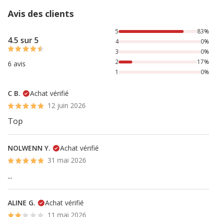
Avis des clients
83% des personnes lont noté avec {1} étoiles, 17% des per
5
83%
4.5 sur 5
4
0%
3
0%
2
17%
6 avis
1
0%
C B.
Achat vérifié
12 juin 2026
Top
NOLWENN Y.
Achat vérifié
31 mai 2026
...
ALINE G.
Achat vérifié
11 mai 2026