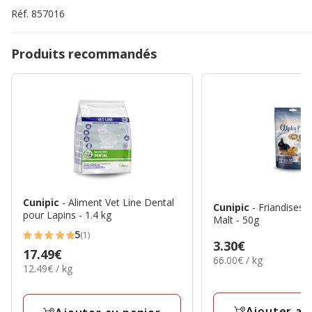
Réf.
857016
Produits recommandés
Cunipic
- Aliment Vet Line Dental
Cunipic
- Friandises Alpha Pro
pour Lapins - 1.4 kg
Malt - 50g
5
(1)
5
Prix
3.30€
Prix
17.49€
étoiles
66.00€
66.00€ / kg
3.30€
12.49€
12.49€ / kg
17.49€
par
avec
par
Kg
1
Kg
avis
Ajouter au