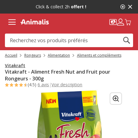
2
Click & collect 2h
offert !
de
2,
message,
Accueil
Rongeurs
Alimentation
Aliments et compléments
Vitakraft
Vitakraft - Aliment Fresh Nut and Fruit pour
Rongeurs - 300g
(4.5)
6 avis
|
Voir description