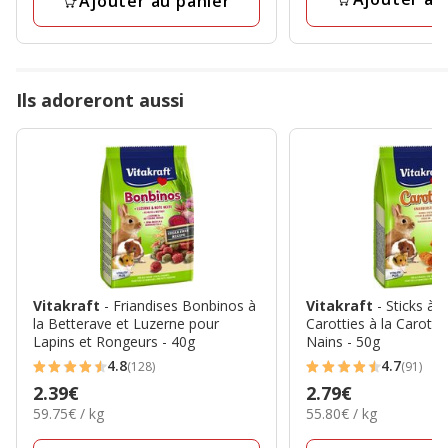
Ajouter au panier
Ils adoreront aussi
Vitakraft
- Friandises Bonbinos à
Vitakraft
- Sticks à 
la Betterave et Luzerne pour
Carotties à la Carott
Lapins et Rongeurs - 40g
Nains - 50g
4.8
4.7
(128)
(91)
4.8
4.7
Prix
2.39€
Prix
2.79€
étoiles
étoiles
59.75€
55.80€
59.75€ / kg
55.80€ / kg
2.39€
2.79€
avec
avec
par
par