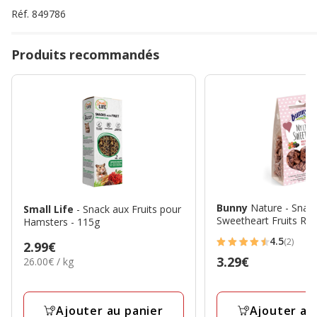
Réf.
849786
Produits recommandés
Bunny
Nature - Snack
Small Life
- Snack aux Fruits pour
Sweetheart Fruits Ro
Hamsters - 115g
4.5
(2)
Prix
2.99€
4.5
Prix
3.29€
26.00€
26.00€ / kg
2.99€
étoiles
par
3.29€
avec
Kg
2
Ajouter au panier
Ajouter au
avis