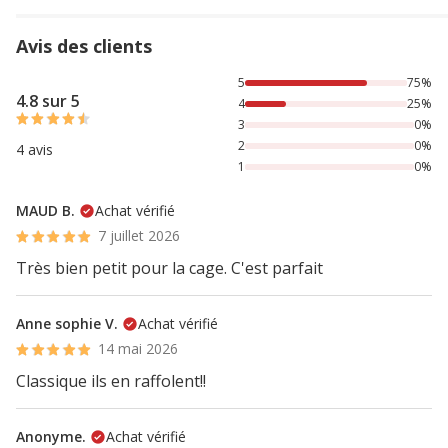
Avis des clients
75% des personnes lont noté avec {1} étoiles, 25% des per
5
75%
4.8 sur 5
4
25%
3
0%
2
0%
4 avis
1
0%
MAUD B.
Achat vérifié
7 juillet 2026
Très bien petit pour la cage. C'est parfait
Anne sophie V.
Achat vérifié
14 mai 2026
Classique ils en raffolent!!
Anonyme.
Achat vérifié