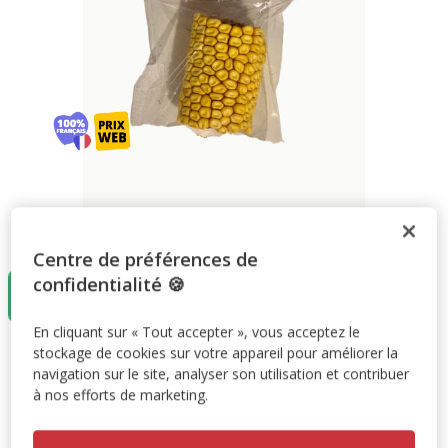
Taille:
50g
Centre de préférences de
confidentialité 🍪
50g
1.59€
En cliquant sur « Tout accepter », vous acceptez le
stockage de cookies sur votre appareil pour améliorer la
1.59€
Prix 1.59€
navigation sur le site, analyser son utilisation et contribuer
à nos efforts de marketing.
Promotion disponible