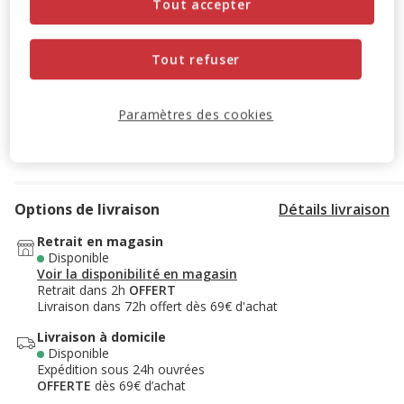
Tout accepter
-10% sur votre première commande* avec votre Carte
Animalis. Offre non cumulable aux autres promotions en
cours.
Voir conditions
Tout refuser
Code:
WELCOME10
Copier
Paramètres des cookies
Ajouter au panier
Options de livraison
Détails livraison
Retrait en magasin
Disponible
Voir la disponibilité en magasin
Retrait dans 2h
OFFERT
Livraison dans 72h offert dès 69€ d'achat
Livraison à domicile
Disponible
Expédition sous 24h ouvrées
OFFERTE
dès 69€ d’achat