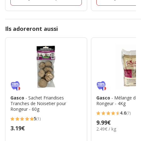
Ils adoreront aussi
Gasco
- Sachet Friandises
Gasco
- Mélange de 
Tranches de Noisetier pour
Rongeur - 4Kg
Rongeur - 60g
4.6
(7)
4.6
5
(1)
Prix
9.99€
5
étoiles
Prix
3.19€
2.49€
2.49€ / kg
9.99€
étoiles
avec
par
3.19€
avec
7
Kg