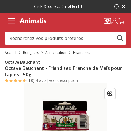
2
Click & collect 2h
offert !
de
2,
message,
Accueil
Rongeurs
Alimentation
Friandises
Octave Bauchant
Octave Bauchant - Friandises Tranche de Maïs pour
Lapins - 50g
(4.8)
4 avis
|
Voir description