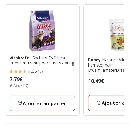
Vitakraft
- Sachets Fraîcheur
Bunny
Nature - Alime
Premium Menu pour Furets - 800g
hamster nain
DwarfHamsterDream 
3.6
(15)
3.6
600g
Prix
7.79€
Prix
10.49€
étoiles
9.73€
9.73€ / kg
7.79€
10.49€
avec
par
15
Kg
avis
Ajouter au
Ajouter au panier