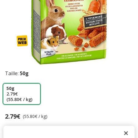
Taille:
50g
50g
2.79€
(55.80€ / kg)
2.79€
Prix 2.79€, 55.80 EUR par kg
(55.80€ / kg)
Promotion disponible