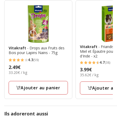
Vitakraft
- Friandise
Vitakraft
- Drops aux Fruits des
Miel et Épautre pour
Bois pour Lapins Nains - 75g
d'Inde - x2
4.3
(59)
4.3
4.7
(38)
4.7
Prix
2.49€
étoiles
Prix
3.99€
étoiles
33.20€
33.20€ / kg
2.49€
35.62€
avec
35.62€ / kg
3.99€
par
avec
par
59
Kg
38
Kg
avis
Ajouter au panier
Ajouter au
avis
Ils adoreront aussi