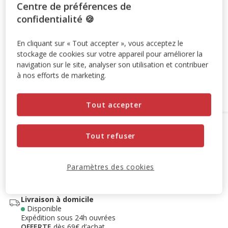
Centre de préférences de
-10% sur votre première commande* avec votre Carte
confidentialité 🍪
Animalis. Offre non cumulable aux autres promotions en
cours.
Voir conditions
En cliquant sur « Tout accepter », vous acceptez le
Code:
WELCOME10
Copier
stockage de cookies sur votre appareil pour améliorer la
navigation sur le site, analyser son utilisation et contribuer
à nos efforts de marketing.
Ajouter au panier
Tout accepter
Options de livraison
Détails livraison
Tout refuser
Retrait en magasin
Disponible
Voir la disponibilité en magasin
Paramètres des cookies
Retrait dans 2h
OFFERT
Livraison dans 72h offert dès 69€ d'achat
Livraison à domicile
Disponible
Expédition sous 24h ouvrées
OFFERTE
dès 69€ d’achat