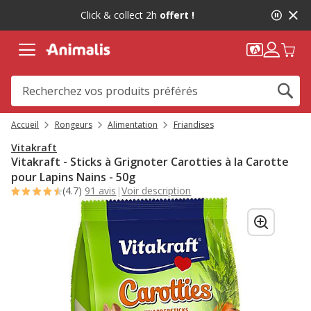
2
Click & collect 2h
offert !
de
2,
message,
Accueil
Rongeurs
Alimentation
Friandises
Vitakraft
Vitakraft - Sticks à Grignoter Carotties à la Carotte
pour Lapins Nains - 50g
(4.7)
91 avis
|
Voir description