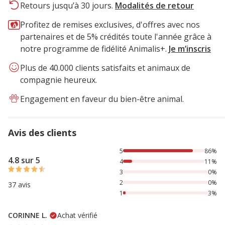
Retours jusqu’à 30 jours.
Modalités de retour
Profitez de remises exclusives, d'offres avec nos
partenaires et de 5% crédités toute l'année grâce à
notre programme de fidélité Animalis+.
Je m’inscris
Plus de 40.000 clients satisfaits et animaux de
compagnie heureux.
Engagement en faveur du bien-être animal.
Avis des clients
86% des personnes lont noté avec {1} étoiles, 11% des per
5
86%
4.8 sur 5
4
11%
3
0%
2
0%
37 avis
1
3%
CORINNE L.
Achat vérifié