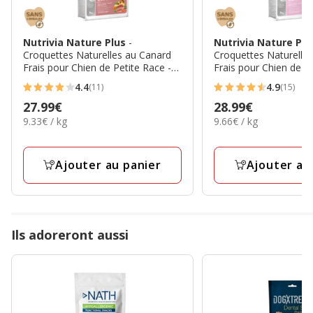
Nutrivia Nature Plus
-
Nutrivia Nature Pl
Croquettes Naturelles au Canard
Croquettes Naturell
Frais pour Chien de Petite Race -
Frais pour Chien de Pe
3Kg
3Kg
4.4
4.9
(11)
(15)
4.4
4.9
Prix
27.99€
Prix
28.99€
étoiles
étoiles
9.33€
9.66€
9.33€ / kg
9.66€ / kg
27.99€
28.99€
avec
avec
par
par
11
15
Kg
Kg
avis
avis
Ajouter au panier
Ajouter au
Ils adoreront aussi