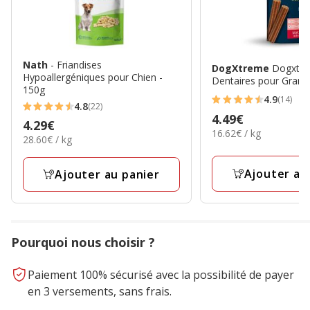
Nath
- Friandises
DogXtreme
Dogxtre
Hypoallergéniques pour Chien -
Dentaires pour Grands
150g
4.9
(14)
4.9
4.8
(22)
4.8
Prix
4.49€
étoiles
Prix
4.29€
étoiles
16.62€
16.62€ / kg
4.49€
28.60€
avec
28.60€ / kg
4.29€
par
avec
par
14
Kg
22
Kg
avis
Ajouter au
Ajouter au panier
avis
Pourquoi nous choisir ?
Paiement 100% sécurisé avec la possibilité de payer
en 3 versements, sans frais.