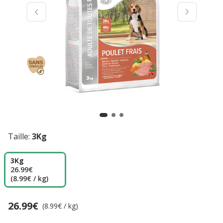
Taille:
3Kg
3Kg
26.99€
(8.99€ / kg)
26.99€
Prix 26.99€, 8.99 EUR par kg
(8.99€ / kg)