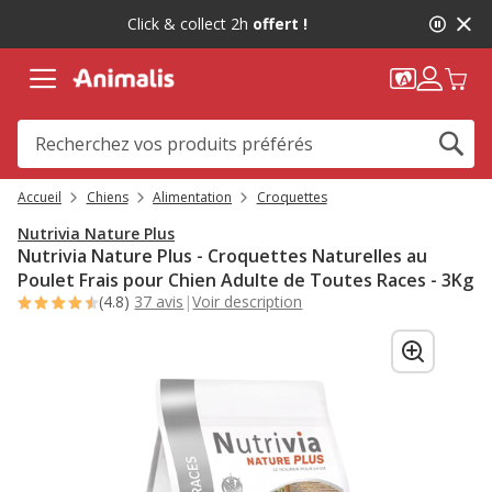
2
Click & collect 2h
offert !
de
2,
message,
Accueil
Chiens
Alimentation
Croquettes
Nutrivia Nature Plus
Nutrivia Nature Plus - Croquettes Naturelles au
Poulet Frais pour Chien Adulte de Toutes Races - 3Kg
(4.8)
37 avis
|
Voir description