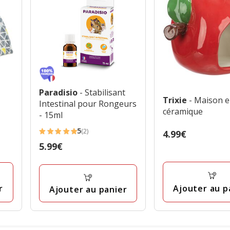
Paradisio
- Stabilisant
Trixie
- Maison 
Intestinal pour Rongeurs
céramique
- 15ml
5
(2)
Prix
4.99€
5
4.99€
Prix
5.99€
étoiles
5.99€
avec
2
avis
Ajouter au p
r
Ajouter au panier