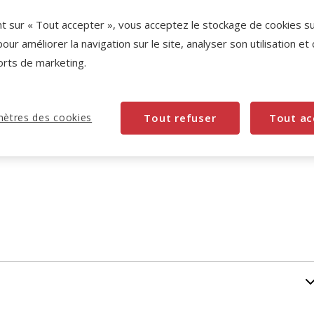
nt sur « Tout accepter », vous acceptez le stockage de cookies s
-10% sur votre première commande* avec votre
Carte Animalis. Offre non cumulable aux autres
pour améliorer la navigation sur le site, analyser son utilisation et
promotions en cours.
Voir conditions
orts de marketing.
Code:
WELCOME10
Copier
ètres des cookies
Tout refuser
Tout ac