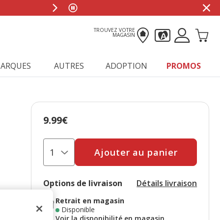
TROUVEZ VOTRE
MAGASIN
ARQUES
AUTRES
ADOPTION
PROMOS
9.99€
Prix 9.99€
Ajouter au panier
Options de livraison
Détails livraison
Retrait en magasin
Disponible
Voir la disponibilité en magasin