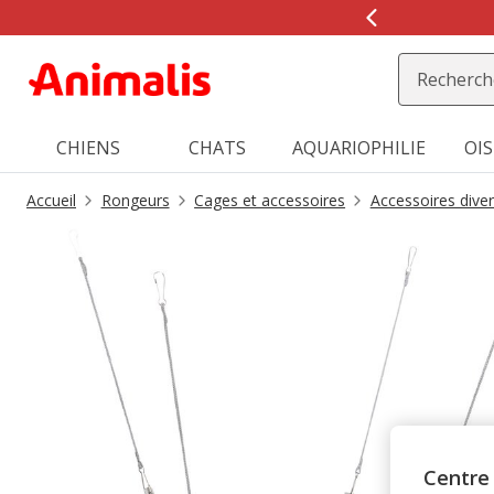
2
de
2,
message,
CHIENS
CHATS
AQUARIOPHILIE
OI
Accueil
Rongeurs
Cages et accessoires
Accessoires dive
Centre 