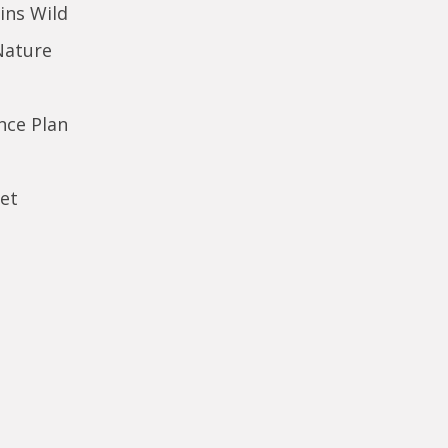
ins Wild
Nature
ence Plan
et