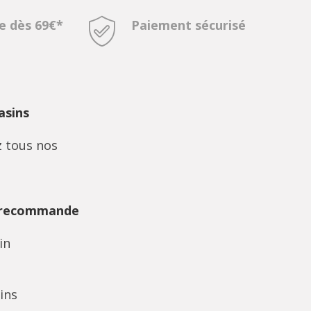
te dès 69€*
Paiement sécurisé
sins
 tous nos
 recommande
in
ins