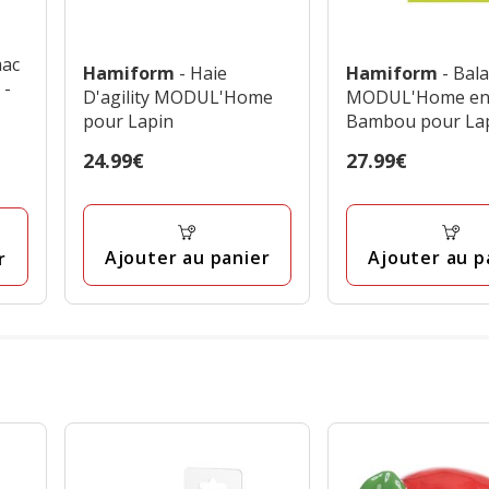
mac
Hamiform
- Haie
Hamiform
- Bal
 -
D'agility MODUL'Home
MODUL'Home e
pour Lapin
Bambou pour Lap
Bois
Prix
24.99€
Prix
27.99€
24.99€
27.99€
Ajouter au panier
Ajouter au p
r