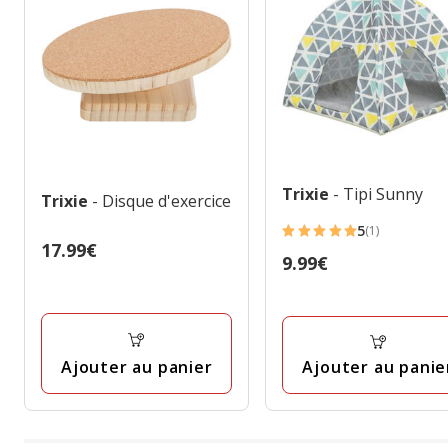
Trixie
- Tipi Sunny
Trixie
- Disque d'exercice
5
(1)
5
Prix
17.99€
Prix
9.99€
étoiles
17.99€
9.99€
avec
1
avis
Ajouter au panier
Ajouter au panie