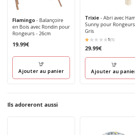
Trixie
- Abri avec Ha
Flamingo
- Balançoire
Sunny pour Rongeurs
en Bois avec Rondin pour
Gris
Rongeurs - 26cm
1
(1)
1
Prix
19.99€
Prix
29.99€
étoiles
19.99€
29.99€
avec
1
Ajouter au panier
Ajouter au panie
avis
Ils adoreront aussi